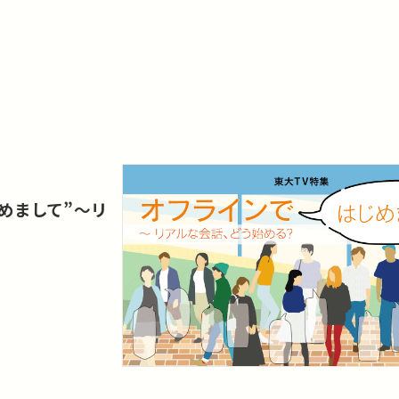
じめまして”〜リ
？