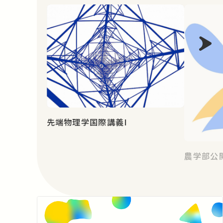
先端物理学国際講義I
農学部公開