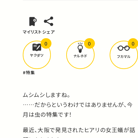
マイリスト
シェア
0
0
0
どんな学びが
ありましたか？
ヤクダツ
ナルホド
フカマル
#特集
ムシムシしますね。
……だからというわけではありませんが、今
月は虫の特集です！
最近、大阪で発見されたヒアリの女王蟻が話