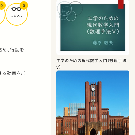
0
0
フカマル
高め、行動を
工学のための現代数学入門（数理手法
V）
連する動画をご