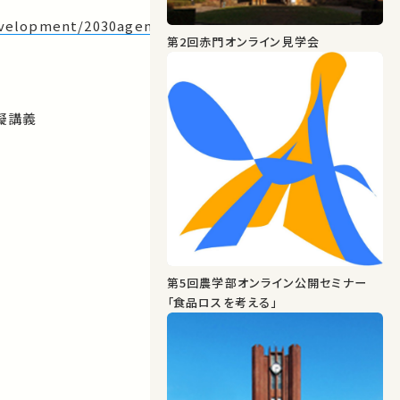
development/2030agenda/sdgs_report/
第2回⾚⾨オンライン⾒学会
模擬講義
第5回農学部オンライン公開セミナー
「食品ロスを考える」