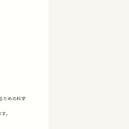
るための科学
す。