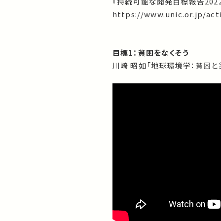
『持続可能な開発目標報告202
https://www.unic.or.jp/a
目標1：貧困をなくそう
川崎 昭如「地球環境学：貧困と災