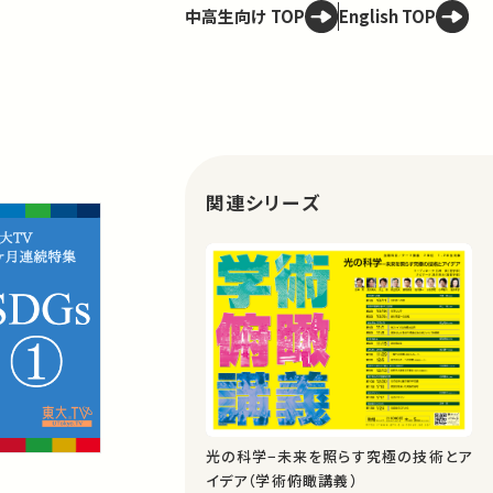
中高生向け TOP
English TOP
関連シリーズ
光の科学−未来を照らす究極の技術とア
イデア（学術俯瞰講義）