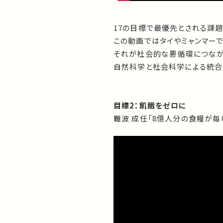
17の目標で最優先とされる課題
この動画ではタイやミャンマー
それが社会的な悪循環につなが
自然科学と社会科学による統合
目標2：飢餓をゼロに
難波 成任「8億人分の食糧が毎年