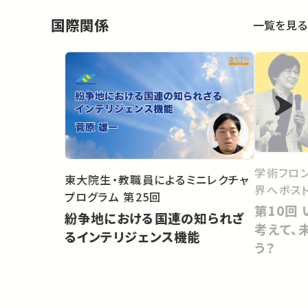
国際関係
一覧を見る
学術フロン
東大院生・教職員によるミニレクチャ
界へ――ポス
プログラム 第25回
第10回 いま「東洋」と「近代」を
紛争地における国連の知られざ
考えて、
るインテリジェンス機能
う？