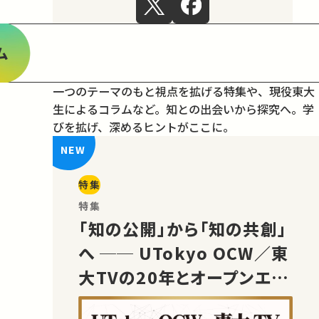
ム
一つのテーマのもと視点を拡げる特集や、現役東大
生によるコラムなど。
知との出会いから探究へ。学
びを拡げ、深めるヒントがここに。
特集
特集
「知の公開」から「知の共創」
へ ── UTokyo OCW／東
大TVの20年とオープンエデ
ュケーションの未来