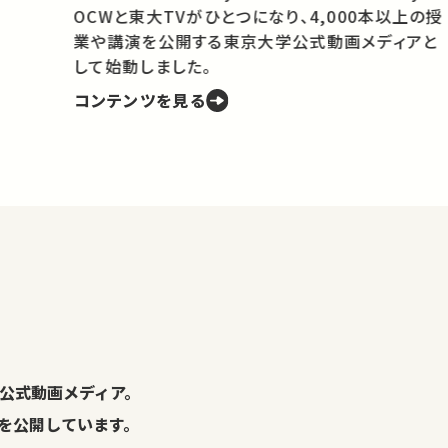
OCWと東大TVがひとつになり、4,000本以上の授
業や講演を公開する東京大学公式動画メディアと
携
して始動しました。
コンテンツを見る
学
の
し
。
公式動画メディア。
演を公開しています。