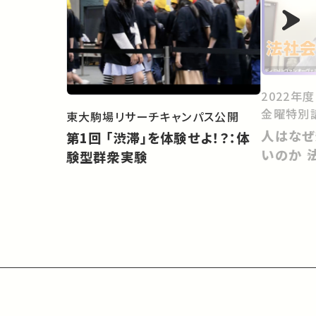
2022年
金曜特別
東大駒場リサーチキャンパス公開
人はなぜ
第1回 「渋滞」を体験せよ！？：体
いのか 
験型群衆実験