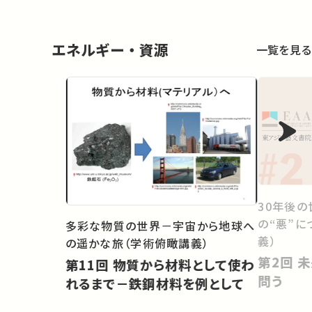
エネルギー・資源
一覧を見る
30年後の
の“悪”に
多彩な物質の世界－宇宙から地球へ
義）
の遥かな旅（学術俯瞰講義）
第2回 未来社会2050 ― 学問を
第11回 物質から材料として使わ
問う
れるまで－鉄鋼材料を例として