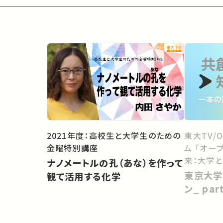
2021年度：高校生と大学生のための
東大TV/
金曜特別講座
ム 「オー
来：大学
ナノメートルの孔（あな）を作って
向けて」
東京大学
観て活用する化学
ン_ pa