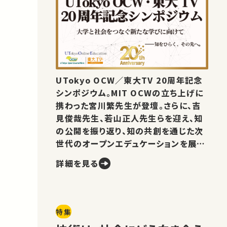
UTokyo OCW／東大TV 20周年記念
シンポジウム。MIT OCWの立ち上げに
携わった宮川繁先生が登壇。さらに、吉
見俊哉先生、若山正人先生らを迎え、知
の公開を振り返り、知の共創を通じた次
世代のオープンエデュケーションを展望
します。
詳細を見る
特集