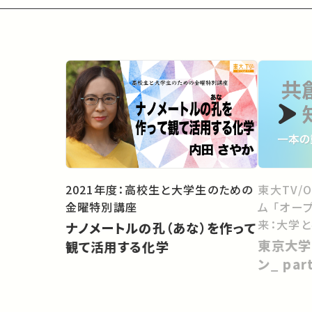
2021年度：高校生と大学生のための
東大TV/
金曜特別講座
ム 「オー
来：大学
ナノメートルの孔（あな）を作って
向けて」
東京大学
観て活用する化学
ン_ pa