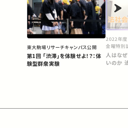
2022年
金曜特別
東大駒場リサーチキャンパス公開
人はなぜ
第1回 「渋滞」を体験せよ！？：体
いのか 
験型群衆実験