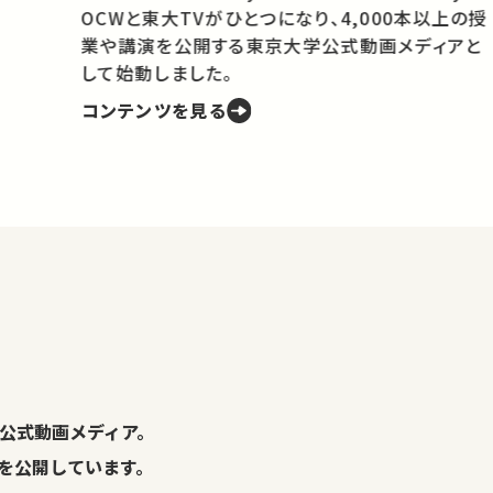
OCWと東大TVがひとつになり、4,000本以上の授
業や講演を公開する東京大学公式動画メディアと
携
して始動しました。
コンテンツを見る
学
の
し
。
公式動画メディア。
演を公開しています。