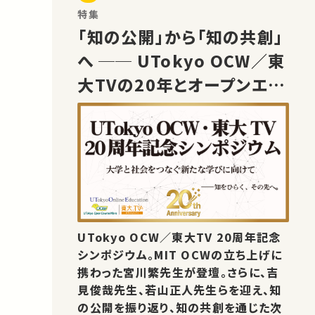
特集
「知の公開」から「知の共創」
へ ── UTokyo OCW／東
大TVの20年とオープンエデ
ュケーションの未来
UTokyo OCW／東大TV 20周年記念
シンポジウム。MIT OCWの立ち上げに
携わった宮川繁先生が登壇。さらに、吉
見俊哉先生、若山正人先生らを迎え、知
の公開を振り返り、知の共創を通じた次