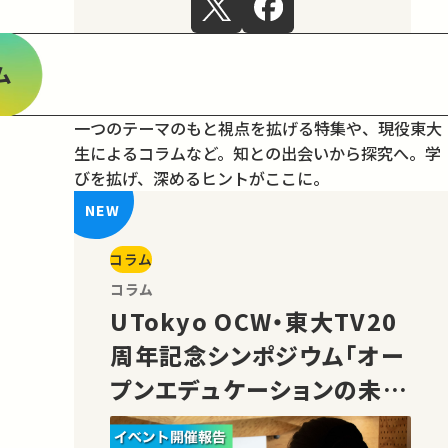
ム
一つのテーマのもと視点を拡げる特集や、現役東大
生によるコラムなど。
知との出会いから探究へ。学
びを拡げ、深めるヒントがここに。
コラム
コラム
UTokyo OCW・東大TV20
周年記念シンポジウム「オー
プンエデュケーションの未
来」の様子をご紹介！