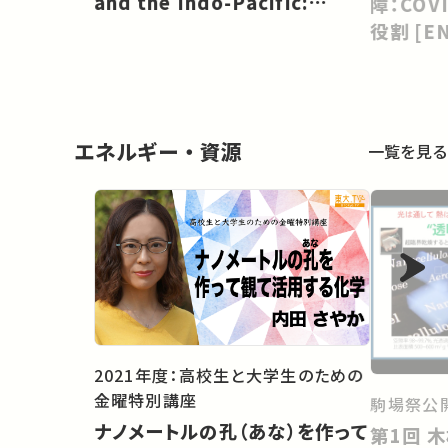
and the Indo-Pacific:
障：COV
Maintaining Global Unity
役割 [EN
[EN]
エネルギー・資源
一覧を見る
2021年度：高校生と大学生のための
金曜特別講座
駒場祭公開
ナノメートルの孔（あな）を作って
第1回 木材のナノテクノロジー：