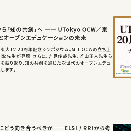
ら「知の共創」へ ── UTokyo OCW／東
年とオープンエデュケーションの未来
W／東大TV 20周年記念シンポジウム。MIT OCWの立ち上
川繁先生が登壇。さらに、吉見俊哉先生、若山正人先生ら
開を振り返り、知の共創を通じた次世代のオープンエデュ
します。
どう向き合うべきか——ELSI / RRIから考