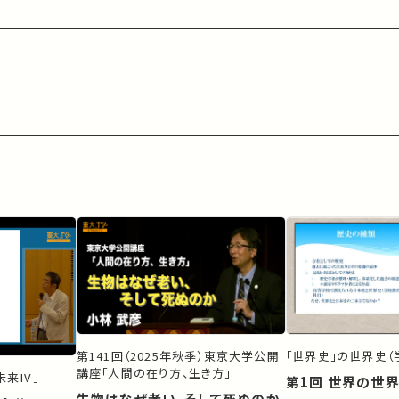
第141回（2025年秋季）東京大学公開
「世界史」の世界史（
講座「人間の在り方、生き方」
来IV」
第1回 世界の世
生物はなぜ老い、そして死ぬのか