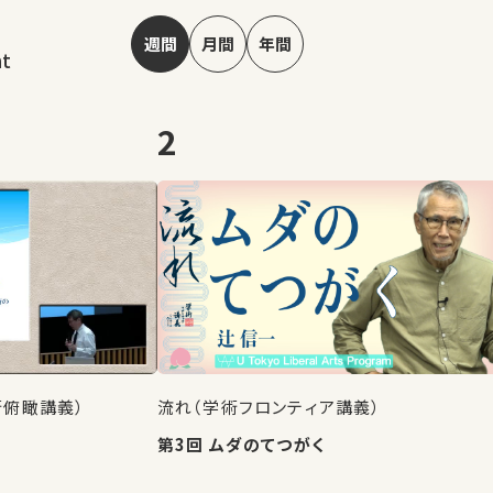
週間
月間
年間
nt
2
術俯瞰講義）
流れ（学術フロンティア講義）
第3回 ムダのてつがく