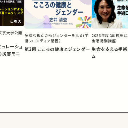
）東京大学公開
多様な視点からジェンダーを見る(学
2023年度：高校生
術フロンティア講義）
金曜特別講座
ミュレーショ
第3回 こころの健康とジェンダー
生命を支える手術
の災害モニ
ム