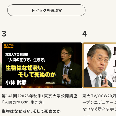
トピックを選ぶ
3
4
第141回（2025年秋季）東京大学公開講座
東大TV/OCW2
「人間の在り方、生き方」
ープンエデュケー
をつなぐ新たな学
生物はなぜ老い、そして死ぬのか