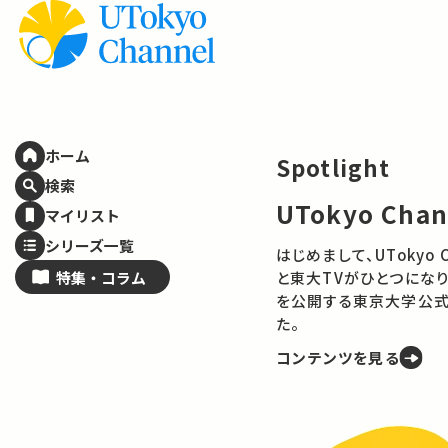
ホーム
Spot
検索
技術
マイリスト
——E
シリーズ一覧
理の
特集・
コラム
AIやロ
に何をも
に、技術
コンテ