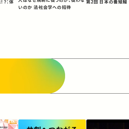
第2回 日本の養殖
いのか ――法社会学への招待