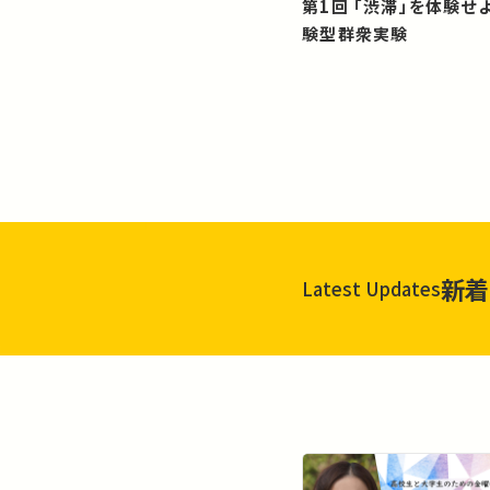
第1回 「渋滞」を体験せよ！？：体
験型群衆実験
新着
Latest Updates
一覧を見る