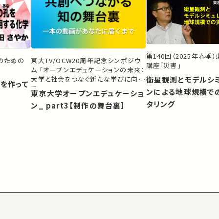
第140回（2025年春季
生のための
東大TV/OCW20周年記念シンポジウ
講座「災害」
ム 「オープンエデュケーションの未来：
大学と社会をつなぐ新たな学びに向け
衛星観測とモデルシ
）を作って
て」
ンによる地球規模で
東京大学オープンエデュケーショ
タリング
ン_ part3【制作の舞台裏】