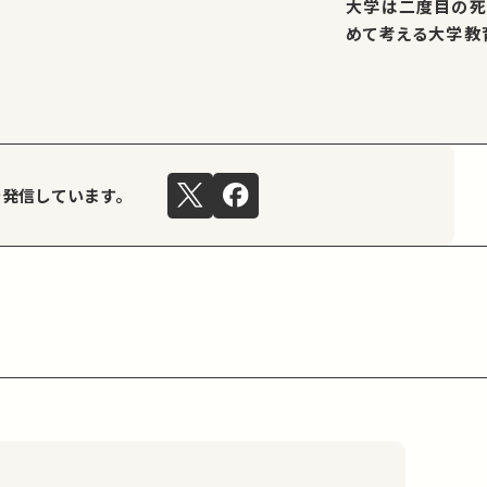
大学は二度目の死
めて考える大学教
を発信しています。