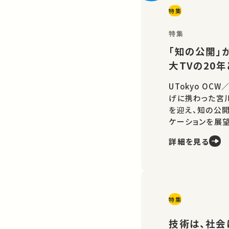
特集
特集
「知の公開」か
大TVの20
UTokyo OC
げに携わった宮
を迎え、知の公
ケーションを展望
詳細を見る
特集
技術は、社会に