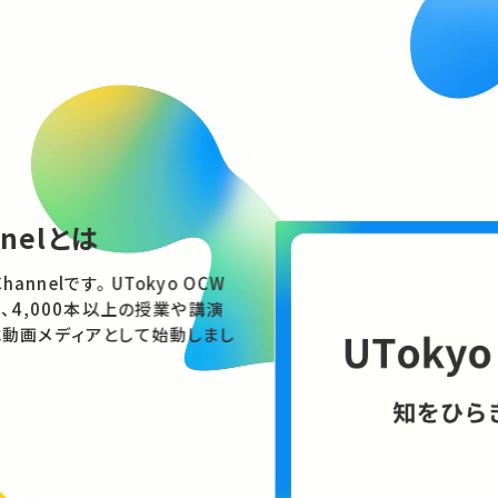
light
特集
は、社会にどう向き合うべきか
LSI / RRIから考える技術と倫
これから
ボット、エネルギー、宇宙開発。技術の進展は社会
たらすのでしょうか。具体的な事例を手がかり
と社会の関係をさぐります。
ンツを見る