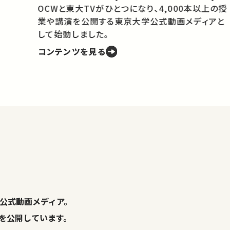
OCWと東大TVがひとつになり、4,000本以上の授
業や講演を公開する東京大学公式動画メディアと
携
して始動しました。
コンテンツを見る
学
の
し
。
公式動画メディア。
演を公開しています。