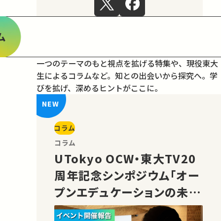
ム
一つのテーマのもと視点を拡げる特集や、現役東大
生によるコラムなど。
知との出会いから探究へ。学
びを拡げ、深めるヒントがここに。
コラム
コラム
UTokyo OCW・東大TV20
周年記念シンポジウム「オー
プンエデュケーションの未
来」の様子をご紹介！