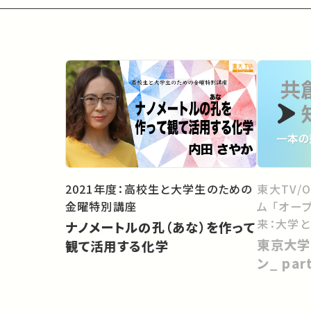
2021年度：高校生と大学生のための
東大TV/
金曜特別講座
ム 「オー
来：大学
ナノメートルの孔（あな）を作って
向けて」
東京大学
観て活用する化学
ン_ pa