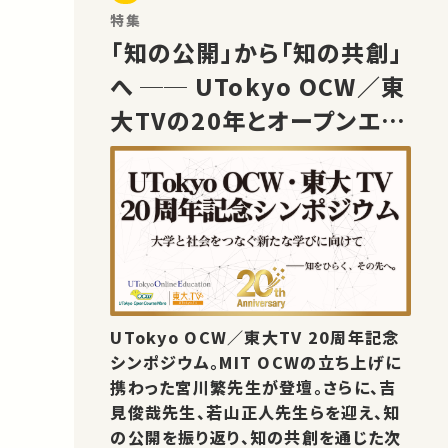
特集
「知の公開」から「知の共創」
へ ── UTokyo OCW／東
大TVの20年とオープンエデ
ュケーションの未来
UTokyo OCW／東大TV 20周年記念
シンポジウム。MIT OCWの立ち上げに
携わった宮川繁先生が登壇。さらに、吉
見俊哉先生、若山正人先生らを迎え、知
の公開を振り返り、知の共創を通じた次