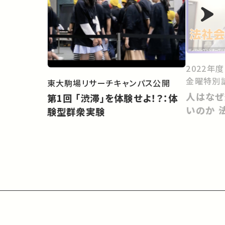
2022年
金曜特別
東大駒場リサーチキャンパス公開
人はなぜ
第1回 「渋滞」を体験せよ！？：体
いのか 
験型群衆実験