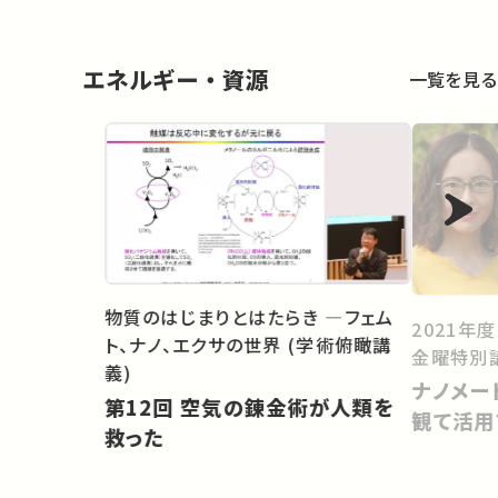
Partne
エネルギー・資源
一覧を見る
物質のはじまりとはたらき ―フェム
2021年
ト、ナノ、エクサの世界 (学術俯瞰講
金曜特別
義)
ナノメー
第12回 空気の錬金術が人類を
観て活用
救った