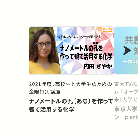
2021年度：高校生と大学生のための
東大TV/
金曜特別講座
ム 「オー
来：大学
ナノメートルの孔（あな）を作って
向けて」
東京大学
観て活用する化学
ン_ pa