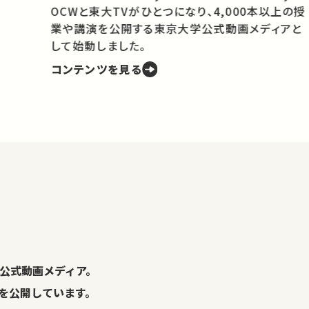
OCWと東大TVがひとつになり、4,000本以上の授
業や講演を公開する東京大学公式動画メディアと
携
して始動しました。
コンテンツを見る
学
の
し
。
公式動画メディア。
演を公開しています。