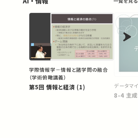
AI・情報
一覧を見る
学際情報学－情報と諸学問の融合
（学術俯瞰講義）
データマ
第5回 情報と経済 (1)
8-4 