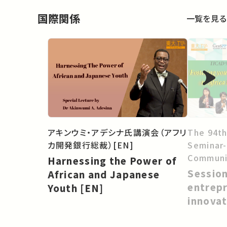
国際関係
一覧を見る
The 94th
アキンウミ・アデシナ氏講演会（アフリ
Seminar
カ開発銀行総裁）[EN]
Communit
Harnessing the Power of
Collabor
Session
African and Japanese
and Asia
entrep
Youth [EN]
Change: 
innovat
Project
through