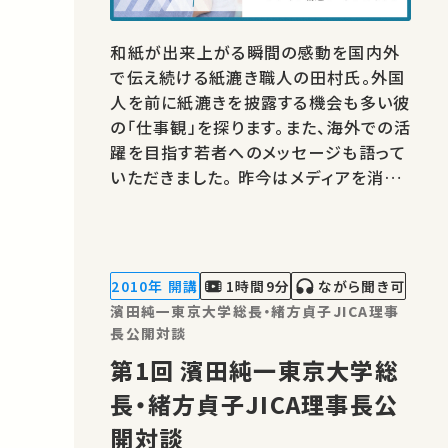
和紙が出来上がる瞬間の感動を国内外
で伝え続ける紙漉き職人の田村氏。外国
人を前に紙漉きを披露する機会も多い彼
の「仕事観」を探ります。また、海外での活
躍を目指す若者へのメッセージも語って
いただきました。 昨今はメディアを消費
するだけでなく、メディアを活用して情報
を発信することに価値が生まれていま
す。 東京大学 全学自由研究ゼミナール
「メディア創造ワークショップ」 では、 大
2010年 開講
1時間9分
ながら聞き可
学…
濱田純一東京大学総長・緒方貞子JICA理事
長公開対談
第1回 濱田純一東京大学総
長・緒方貞子JICA理事長公
開対談