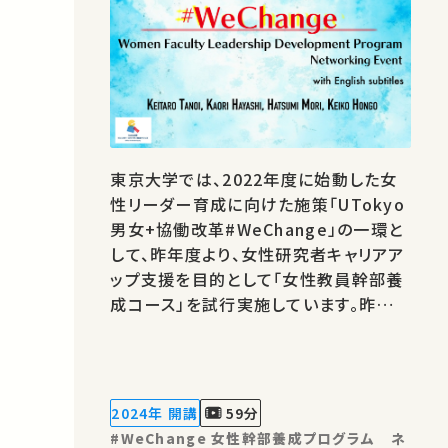
東京大学では、2022年度に始動した女
性リーダー育成に向けた施策「UTokyo
男女+協働改革#WeChange」の一環と
して、昨年度より、女性研究者キャリアア
ップ支援を目的として「女性教員幹部養
成コース」を試行実施しています。昨年度
に引き続き、今年度も幹部候補の女性教
員を対象とした、ネットワークイベントを
開催しました。 イベントの冒頭では、林
香里理事・副学長と、部局長経験者であ
2024年 開講
59分
る物性研究所 森初果教授、史料編纂所
#WeChange 女性幹部養成プログラム ネ