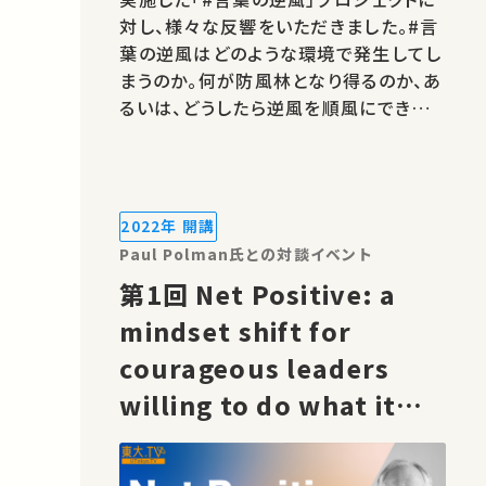
対し、様々な反響をいただきました。#言
葉の逆風はどのような環境で発生してし
まうのか。何が防風林となり得るのか、あ
るいは、どうしたら逆風を順風にできるの
か。『なぜ東大は男だらけなのか』の著者
矢口祐人副学長と、それぞれの場所で活
躍されている東京大学教員、卒業生と考
えました。 著作権処理・映像編集：多様
2022年 開講
性包摂共創センター ジェンダー…
Paul Polman氏との対談イベント
第1回 Net Positive: a
mindset shift for
courageous leaders
willing to do what it
takes to create an
equal and sustainable