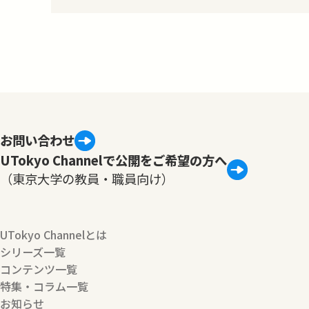
て、本連携協定の締結を記念して、濱田
総長と緒方理事長の公開対談が開催さ
れました。公開対談には、東京大学の学
生約160人が出席し、後半の質疑応答で
は、出…
お問い合わせ
UTokyo Channelで公開をご希望の方へ
（東京大学の教員・職員向け）
UTokyo Channelとは
シリーズ一覧
コンテンツ一覧
特集・コラム一覧
お知らせ