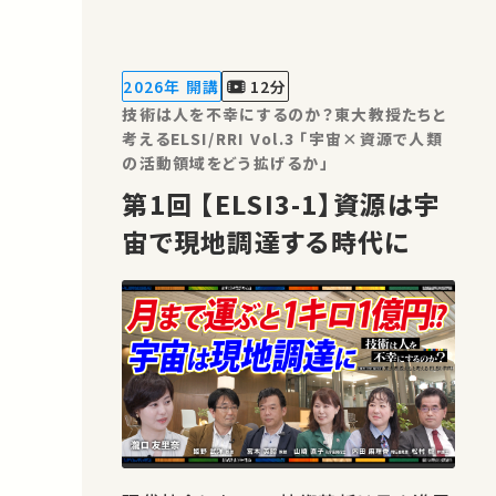
Research and Innovation）の重要性
がますます高まっています。 本シリーズ
の目的は、工学が関わる様々な分野にお
2026年 開講
12分
ける技術とその社会的影響について、
技術は人を不幸にするのか？東大教授たちと
我々…
考えるELSI/RRI Vol.3 「宇宙×資源で人類
の活動領域をどう拡げるか」
第1回 【ELSI3-1】資源は宇
宙で現地調達する時代に