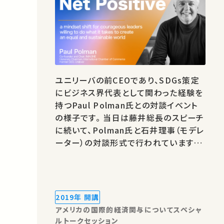
world
ユニリーバの前CEOであり、SDGs策定
にビジネス界代表として関わった経験を
持つPaul Polman氏との対談イベント
の様子です。 当日は藤井総長のスピーチ
に続いて、Polman氏と石井理事（モデレ
ーター）の対談形式で行われています。
対談では、2022年11月に開催された重
要な二つの国際会議（G20バリ、COP27
エジプト）で行われた議論の報告と
Polman氏による講評に続き、気候変動
2019年 開講
に対する食糧生産システムの改革の重要
アメリカの国際的経済関与についてスペシャ
性と、第2次大戦…
ルトークセッション