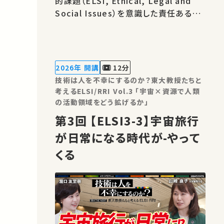
的課題（ELSI, Ethical, Legal and
Social Issues）を意識した責任ある研
究・イノベーション（RRI, Responsible
Research and Innovation）の重要性
がますます高まっています。 本シリーズ
の目的は、工学が関わる様々な分野にお
2026年 開講
12分
ける技術とその社会的影響について、
技術は人を不幸にするのか？東大教授たちと
我々…
考えるELSI/RRI Vol.3 「宇宙×資源で人類
の活動領域をどう拡げるか」
第3回 【ELSI3-3】宇宙旅行
が日常になる時代が-やって
くる