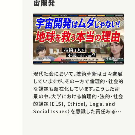
宙開発
現代社会において、技術革新は日々進展
していますが、その一方で倫理的・社会的
な課題も顕在化しています。こうした背
景の中、大学における倫理的・法的・社会
的課題（ELSI, Ethical, Legal and
Social Issues）を意識した責任ある研
究・イノベーション（RRI, Responsible
Research and Innovation）の重要性
がますます高まっています。 本シリーズ