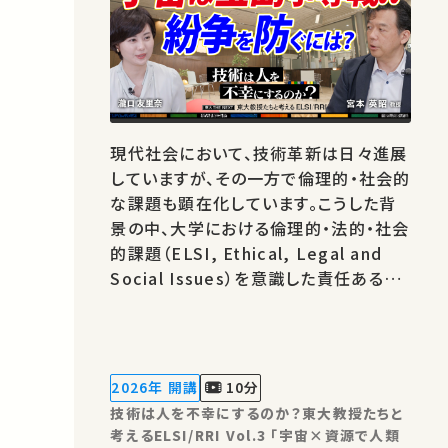
現代社会において、技術革新は日々進展
していますが、その一方で倫理的・社会的
な課題も顕在化しています。こうした背
景の中、大学における倫理的・法的・社会
的課題（ELSI, Ethical, Legal and
Social Issues）を意識した責任ある研
究・イノベーション（RRI, Responsible
Research and Innovation）の重要性
がますます高まっています。 本シリーズ
の目的は、工学が関わる様々な分野にお
2026年 開講
10分
ける技術とその社会的影響について、
技術は人を不幸にするのか？東大教授たちと
我々…
考えるELSI/RRI Vol.3 「宇宙×資源で人類