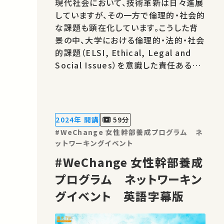
現代社会において、技術革新は日々進展
していますが、その一方で倫理的・社会的
な課題も顕在化しています。こうした背
景の中、大学における倫理的・法的・社会
的課題（ELSI, Ethical, Legal and
Social Issues）を意識した責任ある研
究・イノベーション（RRI, Responsible
Research and Innovation）の重要性
がますます高まっています。 本シリーズ
の目的は、工学が関わる様々な分野にお
2024年 開講
59分
ける技術とその社会的影響について、
#WeChange 女性幹部養成プログラム ネ
我々…
ットワーキングイベント
#WeChange 女性幹部養成
プログラム ネットワーキン
グイベント 英語字幕版