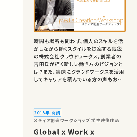
時間も場所も問わず、個人のスキルを活
かしながら働くスタイルを提案する気鋭
の株式会社クラウドワークス。創業者の
吉田氏が描く新しい働き方のビジョンと
は？また、実際にクラウドワークスを活用
してキャリアを積んでいる方の声もお届
けします。 昨今はメディアを消費するだ
けでなく、メディアを活用して情報を発
信することに価値が生まれています。 東
京大学 全学自由研究ゼミナール「メディ
2015年 開講
ア創造ワークショ…
メディア創造ワークショップ 学生映像作品
Global x Work x