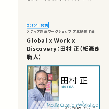
ディアを消費するだけでなく、メディアを
活用して情報を発信することに価値が生
まれています。 東京大学 全学自由研究
ゼミナール「メディア創造ワークショ…
2015年 開講
メディア創造ワークショップ 学生映像作品
Global x Work x
Discovery：田村 正（紙漉き
職人）