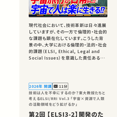
現代社会において、技術革新は日々進展
していますが、その一方で倫理的・社会的
な課題も顕在化しています。こうした背
景の中、大学における倫理的・法的・社会
的課題（ELSI, Ethical, Legal and
Social Issues）を意識した責任ある研
究・イノベーション（RRI, Responsible
Research and Innovation）の重要性
がますます高まっています。 本シリーズ
の目的は、工学が関わる様々な分野にお
2026年 開講
11分
ける技術とその社会的影響について、
技術は人を不幸にするのか？東大教授たちと
我々…
考えるELSI/RRI Vol.3 「宇宙×資源で人類
の活動領域をどう拡げるか」
第2回 【ELSI3-2】開発のた