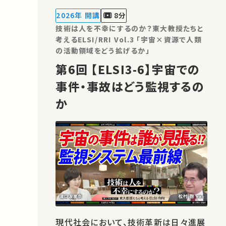
の目的は、工学が関わる様々な分野にお
2026年 開講
8分
ける技術とその社会的影響について、
技術は人を不幸にするのか？東大教授たちと
我々…
考えるELSI/RRI Vol.3 「宇宙×資源で人類
の活動領域をどう拡げるか」
第6回 【ELSI3-6】宇宙での
事件・事故はどう監視するの
か
現代社会において、技術革新は日々進展