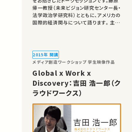
をお招きしたトークセッションです。藤原
帰一教授（未来ビジョン研究センター長・
法学政治学研究科）とともに、アメリカの
国際的経済関与について語ります。 主
催：東京大学 共催：東大エグゼクティブ・
マネジメント・プログラム（東大EMP ） /
米国大使館 ★あなたのシェアが、ほかの
誰かの学びに繋がるかもしれません。 お
2015年 開講
気に入りの講義・講演…
メディア創造ワークショップ 学生映像作品
Global x Work x
Discovery：吉田 浩一郎（ク
ラウドワークス）