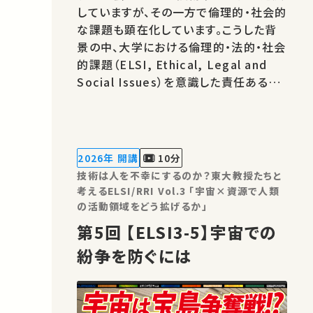
していますが、その一方で倫理的・社会的
な課題も顕在化しています。こうした背
景の中、大学における倫理的・法的・社会
的課題（ELSI, Ethical, Legal and
Social Issues）を意識した責任ある研
究・イノベーション（RRI, Responsible
Research and Innovation）の重要性
がますます高まっています。 本シリーズ
の目的は、工学が関わる様々な分野にお
2026年 開講
10分
ける技術とその社会的影響について、
技術は人を不幸にするのか？東大教授たちと
我々…
考えるELSI/RRI Vol.3 「宇宙×資源で人類
の活動領域をどう拡げるか」
第5回 【ELSI3-5】宇宙での
紛争を防ぐには