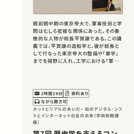
戦前戦中期の東京帝大で、軍事技術と学
問はむしろ密接な関係にあった。その象
徴的な人物が総長平賀譲である。この講
義では、平賀譲の造船学と、彼が総長と
して行なった東京帝大の整備や「粛学」
までを視野に入れ、工学における「軍事」
と「大学」の関係や戦中と戦後の工学の
ありようについて考えていく。
1時間26分
資料あり
ながら聞き可
ネットとリアルのあいだ－知のデジタル･シフ
トとインターネット社会の未来（学術俯瞰講
義）
第7回 歴史学を支えるコン