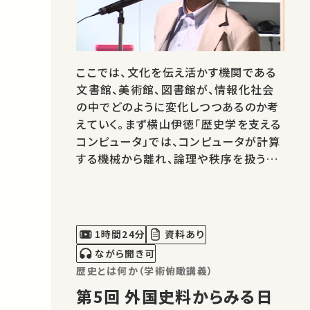
ここでは、文化を伝え活かす機関である
文書館、美術館、図書館が、情報化社会
の中でどのように変化しつつあるのか考
えていく。まず横山伊徳「歴史学を支える
コンピュータ」では、コンピュータが計算
する機械から離れ、論理や秩序を扱う道
具オルディナトゥールとして、史料の調査
や歴史の研究に活かされるようになった
今について話をする。青柳正規「ミュージ
アムとコンピュータ」では、来館者サービ
1時間24分
資料あり
スとしての音声ガイド、映像ガ…
ながら聞き可
歴史とは何か（学術俯瞰講義）
第5回 外国史料からみる日