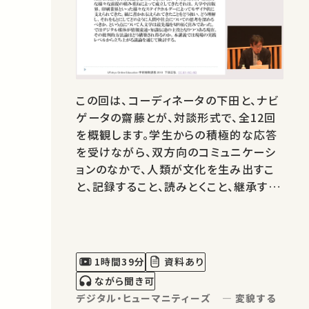
この回は、コーディネータの下田と、ナビ
ゲータの齋藤とが、対談形式で、全12回
を概観します。学生からの積極的な応答
を受けながら、双方向のコミュニケーシ
ョンのなかで、人類が文化を生み出すこ
と、記録すること、読みとくこと、継承する
ことの意義を、デジタル時代という地平
において確認してみましょう。そこから
は、過去と未来とが混淆しているような、
新鮮な事態が見えてくるでしょう。
1時間39分
資料あり
ながら聞き可
デジタル・ヒューマニティーズ ― 変貌する