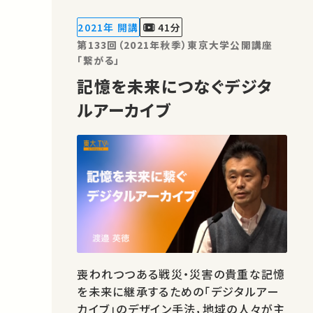
本講演では，大災害にリアルタイムで対
応する情報デザイン手法について，実演
2021年 開講
41分
を交えて解説します。 ★あなたのシ…
第133回（2021年秋季）東京大学公開講座
「繋がる」
記憶を未来につなぐデジタ
ルアーカイブ
喪われつつある戦災・災害の貴重な記憶
を未来に継承するための「デジタルアー
カイブ」のデザイン手法，地域の人々が主