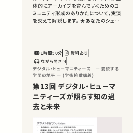
体的にアーカイブを育んでいくためのコ
ミュニティ形成のありかたについて，実演
を交えて解説します。 ★あなたのシェア
が、ほかの誰かの学びに繋がるかもしれ
ません。 お気に入りの講義・講演があれ
ばSNSなどでシェアをお願いします。 運
営・著作権処理・映像編集：東京大学 大
1時間50分
資料あり
学総合教育研究センター こ…
ながら聞き可
デジタル・ヒューマニティーズ ― 変貌する
学問の地平 ― (学術俯瞰講義)
第13回 デジタル・ヒューマ
ニティーズが照らす知の過
去と未来