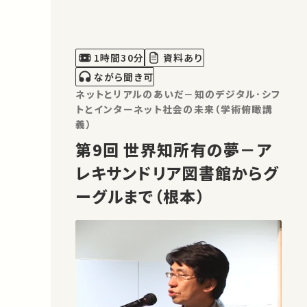
具オルディナトゥールとして、史料の調査
や歴史の研究に活かされるようになった
今について話をする。青柳正規「ミュージ
アムとコンピュータ」では、来館者サービ
1時間30分
資料あり
スとしての音声ガイド、映像ガ…
ながら聞き可
ネットとリアルのあいだ－知のデジタル･シフ
トとインターネット社会の未来（学術俯瞰講
義）
第9回 世界知所有の夢－ア
レキサンドリア図書館からグ
ーグルまで（根本）