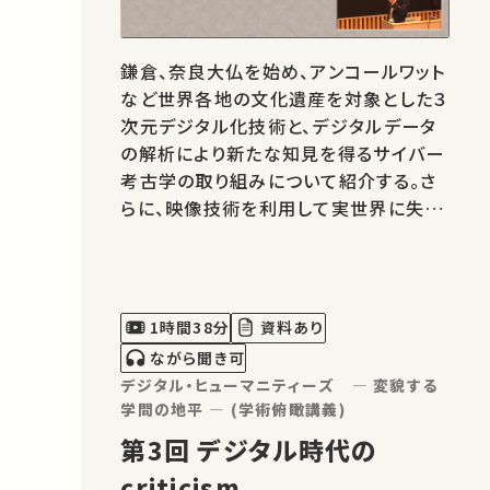
鎌倉、奈良大仏を始め、アンコールワット
など世界各地の文化遺産を対象とした３
次元デジタル化技術と、デジタルデータ
の解析により新たな知見を得るサイバー
考古学の取り組みについて紹介する。さ
らに、映像技術を利用して実世界に失わ
れた文化財や街並みを仮想復元するバ
ーチャル復元技術を、平城京や飛鳥京を
例に挙げながら紹介していく。
1時間38分
資料あり
ながら聞き可
デジタル・ヒューマニティーズ ― 変貌する
学問の地平 ― (学術俯瞰講義)
第3回 デジタル時代の
criticism