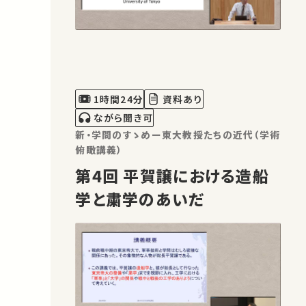
1時間24分
資料あり
ながら聞き可
新・学問のすゝめー東大教授たちの近代（学術
俯瞰講義）
第4回 平賀譲における造船
学と粛学のあいだ