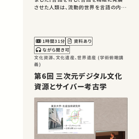
させた人類は、流動的世界を言語の内部
に保蔵し、再度開顕するような力を発揮
することで、世界を意味に変えつづけて
います。デジタル時代に入り、この人間の
いとなみは、以前に比して、はるかに先鋭
1時間31分
資料あり
的なかたちで現れつつあります。…
ながら聞き可
文化資源、文化遺産、世界遺産 (学術俯瞰講
義)
第6回 三次元デジタル文化
資源とサイバー考古学