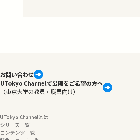
本史の研究所であり、その歴史は江戸時
代の和学講談所（1793年開設）までさか
のぼる。古い伝統だけでなく、最新の情
報技術を駆使する日本史の研究拠点で
もある。ここでは、これまで取り扱った多
様…
お問い合わせ
UTokyo Channelで公開をご希望の方へ
（東京大学の教員・職員向け）
UTokyo Channelとは
シリーズ一覧
コンテンツ一覧