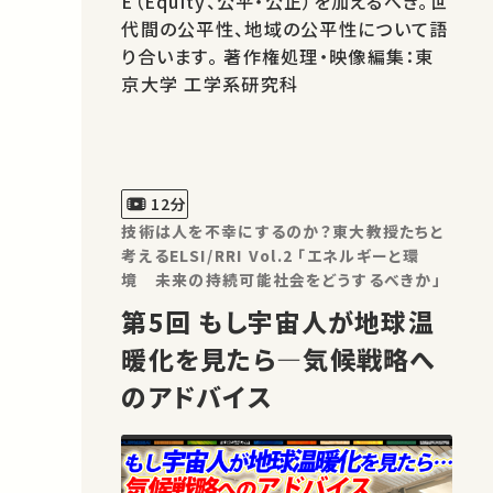
E（Equity、公平・公正）を加えるべき。世
代間の公平性、地域の公平性について語
り合います。 著作権処理・映像編集：東
京大学 工学系研究科
12分
技術は人を不幸にするのか？東大教授たちと
考えるELSI/RRI Vol.2 「エネルギーと環
境 未来の持続可能社会をどうするべきか」
第5回 もし宇宙人が地球温
暖化を見たら―気候戦略へ
のアドバイス