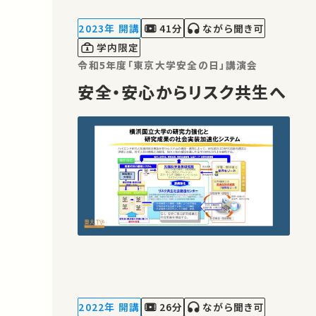
しれません。 お気に入りの講義・講演が
あればSNSなどでシェアをお願いしま
2023年 開講
41分
ながら聞き可
す。
学内限定
令和5年度「東京大学安全の日」講演会
安全・安心からリスク共生へ
2022年 開講
26分
ながら聞き可