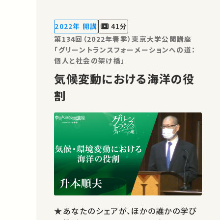
強化やカーボンニュートラルなどの世界
規模の課題、新技術への対応も求められ
2022年 開講
41分
ていますが、ICAOではどのような戦略
第134回（2022年春季）東京大学公開講座
を…
「グリーントランスフォーメーションへの道：
個人と社会の架け橋」
気候変動における海洋の役
割
★あなたのシェアが、ほかの誰かの学び