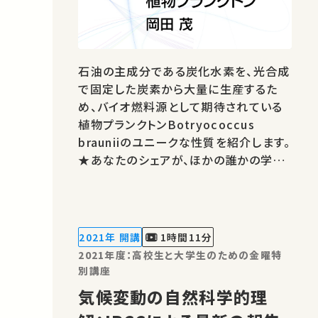
石油の主成分である炭化水素を、光合成
で固定した炭素から大量に生産するた
め、バイオ燃料源として期待されている
植物プランクトンBotryococcus
brauniiのユニークな性質を紹介します。
★あなたのシェアが、ほかの誰かの学び
に繋がるかもしれません。 お気に入りの
講義・講演があればSNSなどでシェアを
お願いします。 運営・著作権処理・映像
編集：東京大学 大学総合教育研究セン
2021年 開講
1時間11分
ター
2021年度：高校生と大学生のための金曜特
別講座
気候変動の自然科学的理