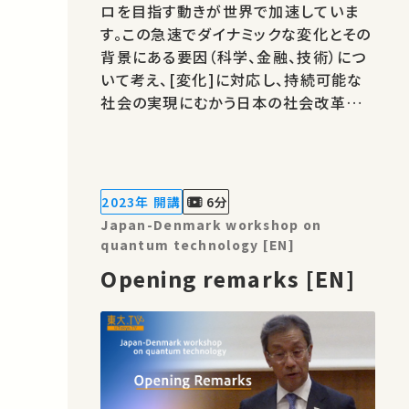
ロを目指す動きが世界で加速していま
す。この急速でダイナミックな変化とその
背景にある要因（科学、金融、技術）につ
いて考え、[変化]に対応し、持続可能な
社会の実現にむかう日本の社会改革の
課題を考えます。 ★あなたのシェアが、
ほかの誰かの学びに繋がるかもしれませ
ん。 お気に入りの講義・講演があれば
SNSなどでシェアをお願いします。 運
2023年 開講
6分
営・著作権処理・映像編集：東京大学
Japan-Denmark workshop on
大…
quantum technology [EN]
Opening remarks [EN]