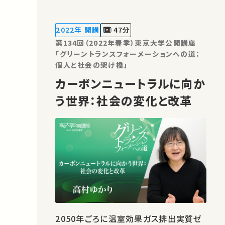
め評価したものであり、変化していく気
候に社会がどう適応していくか、またさら
なる気候変動をどこまで抑制しなけれ
2022年 開講
47分
ばならないかを決定するための根拠とな
第134回（2022年春季）東京大学公開講座
ります…
「グリーントランスフォーメーションへの道：
個人と社会の架け橋」
カーボンニュートラルに向か
う世界：社会の変化と改革
2050年ごろに温室効果ガス排出実質ゼ