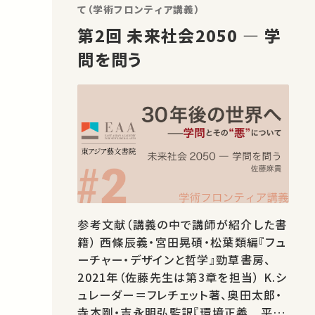
て（学術フロンティア講義）
第2回 未来社会2050 ― 学
問を問う
参考文献（講義の中で講師が紹介した書
籍） 西條辰義・宮田晃碩・松葉類編『フュ
ーチャー・デザインと哲学』勁草書房、
2021年（佐藤先生は第3章を担当） K.シ
ュレーダー＝フレチェット著、奥田太郎・
寺本剛・吉永明弘監訳『環境正義 平等