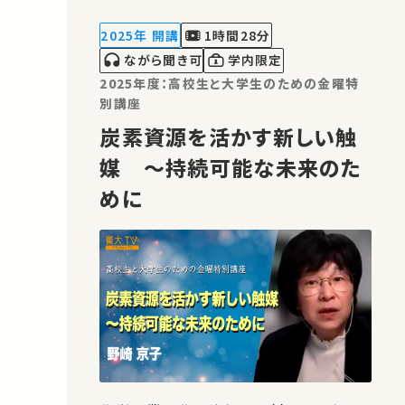
学の最前線を紹介します。 ★高校生と大
学生のための金曜特別講座 ★あなたの
2025年 開講
1時間28分
シェアが、ほかの誰かの学…
ながら聞き可
学内限定
2025年度：高校生と大学生のための金曜特
別講座
炭素資源を活かす新しい触
媒 ～持続可能な未来のた
めに