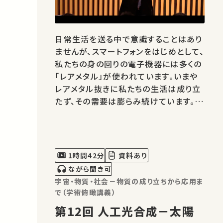
日常生活を送る中で意識することはあり
ませんが、スマートフォンをはじめとして、
私たちの身の回りの電子機器には多くの
「レアメタル」が使われています。いまや
レアメタル抜きに私たちの生活は成り立
たず、その需要は膨らみ続けています。し
かし一方で、レアメタルの過度の採掘は
環境破壊を招いてしまいます。この講座
では、夢の材料「チタン」をはじめとする
レアメタルの現状や、その将来性につい
1時間42分
資料あり
て解説します。さらに、レアメ…
ながら聞き可
宇宙・物質・社会－物質の成り立ちから応用ま
で（学術俯瞰講義）
第12回 人工光合成－太陽