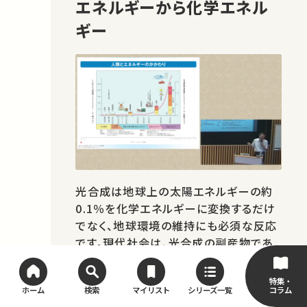
エネルギーから化学エネル
ギー
光合成は地球上の太陽エネルギーの約
0.1％を化学エネルギーに変換するだけ
でなく、地球環境の維持にも必須な反応
です。現代社会は、光合成の副産物であ
る石油や天然ガスなどの化石資源を大
量に消費しながら成り立っていますが、
特集・
コラム
ホーム
検索
マイリスト
シリーズ一覧
エネルギー問題や環境問題のような地球