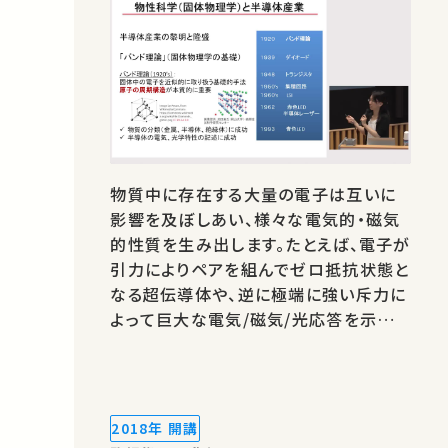
物質中に存在する大量の電子は互いに
影響を及ぼしあい、様々な電気的・磁気
的性質を生み出します。たとえば、電子が
引力によりペアを組んでゼロ抵抗状態と
なる超伝導体や、逆に極端に強い斥力に
よって巨大な電気/磁気/光応答を示す強
相関物質など、多様な性質の物質が存在
します。また最近では、固体の中身部分
は絶縁体なのに表面の薄皮部分が金属
になるような天然の不思議な性質を持つ
2018年 開講
トポロジカル物質が発見され、盛んに研