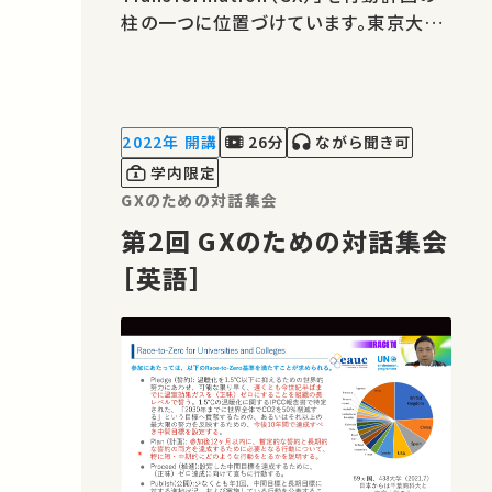
柱の一つに位置づけています。東京大学
のGXについてみなさまと対話を通じ、具
体的な取組みを加速していくための機会
となれば幸いです。 ※対話集会当日に行
った登壇者と参加者の意見交換は本映
2022年 開講
26分
ながら聞き可
像に収録されていません。 英語（同時通
学内限定
訳付き）の動画はこちら
GXのための対話集会
第2回 GXのための対話集会
［英語］