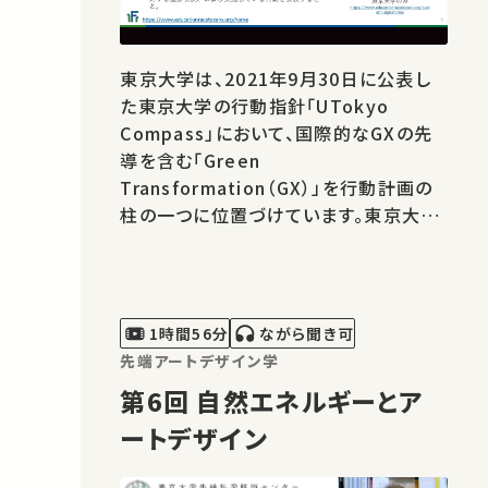
東京大学は、2021年9月30日に公表し
た東京大学の行動指針「UTokyo
Compass」において、国際的なGXの先
導を含む「Green
Transformation（GX）」を行動計画の
柱の一つに位置づけています。東京大学
のGXについてみなさまと対話を通じ、具
体的な取組みを加速していくための機会
となれば幸いです。（英語同時通訳付き)
Error List in Translation (1) Time
1時間56分
ながら聞き可
in video -&gt; 5:32 Translator's
先端アートデザイン学
speaking -&gt; Chiba Commercial
第6回 自然エネルギーとア
Un…
ートデザイン