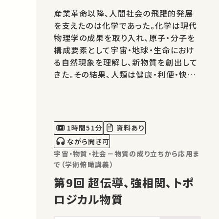
産業革命以降、人間社会の飛躍的発展
を支えたのは化学であった。化学は現代
物理学の成果を取り入れ、原子・分子を
構成要素として宇宙・地球・生命におけ
る自然現象を理解し、新物質を創出して
きた。その結果、人類は健康・利便・快適
を手にいれた。この学術俯瞰講義では、
「何のために研究するのか」を意識しつ
つ、講演者が専門とする表面化学と社会
との関わりを紹介したい。第11回では、
1時間51分
資料あり
ウォルフガング・パウリに「悪魔の創作
ながら聞き可
物…
宇宙・物質・社会－物質の成り立ちから応用ま
で（学術俯瞰講義）
第9回 超伝導、強相関、トポ
ロジカル物質