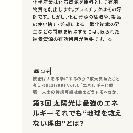
化学産業は化石資源を原料として有用
物質を創出します。プラスチックはその好
例です。 しかし、化石資源の枯渇や、製品
の使い捨て・焼却による二酸化炭素の発
生などの問題を解決するには、限られた
炭素資源の有効利用が重要です。 本講
では触媒開発を中心に、持続可能な未来
のためにできることについて論じます。★
高校生と大学生のための金曜特別講座
★あなたのシェアが、ほかの誰かの学び
15分
に繋がるかもしれません。 お気に入…
技術は人を不幸にするのか？東大教授たちと
考えるELSI/RRI Vol.2 「エネルギーと環
境 未来の持続可能社会をどうするべきか」
第3回 太陽光は最強のエネ
ルギー それでも“地球を救え
ない理由”とは？