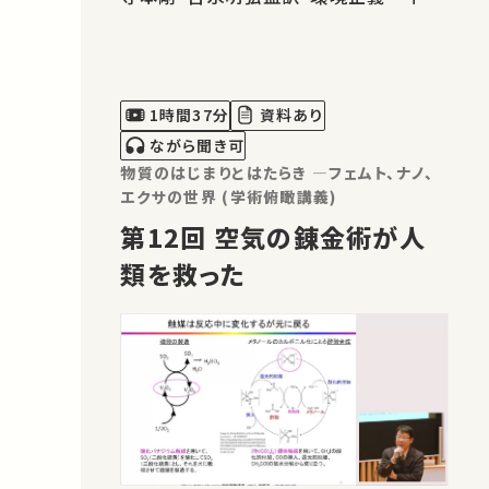
とデモクラシーの倫理学』勁草書房、
2021年（佐藤先生は第8章を担当） こち
らの講義の概要をだいふくちゃん通信で
もご紹介しています。 ⇒【人口減少ってそ
1時間37分
資料あり
んなに悪いこと？】学問を…
ながら聞き可
物質のはじまりとはたらき ―フェムト、ナノ、
エクサの世界 (学術俯瞰講義)
第12回 空気の錬金術が人
類を救った