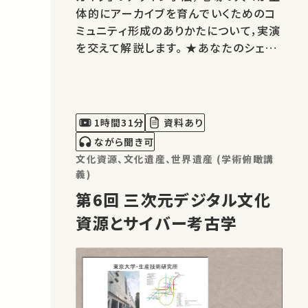
体的にアーカイブを育んでいくためのコ
ミュニティ形成のありかたについて，実演
を交えて解説します。 ★あなたのシェア
が、ほかの誰かの学びに繋がるかもしれ
ません。 お気に入りの講義・講演があれ
ばSNSなどでシェアをお願いします。 運
営・著作権処理・映像編集：東京大学 大
1時間31分
資料あり
学総合教育研究センター こ…
ながら聞き可
文化資源、文化遺産、世界遺産 (学術俯瞰講
義)
第6回 三次元デジタル文化
資源とサイバー考古学