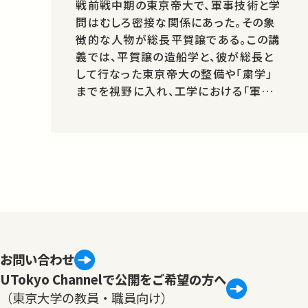
戦前戦中期の東京帝大で、軍事技術と学
問はむしろ密接な関係にあった。その象
徴的な人物が総長平賀譲である。この講
義では、平賀譲の造船学と、彼が総長と
して行なった東京帝大の整備や「粛学」
までを視野に入れ、工学における「軍事」
と「大学」の関係や戦中と戦後の工学の
ありようについて考えていく。
お問い合わせ
UTokyo Channelで公開をご希望の方へ
（東京大学の教員・職員向け）