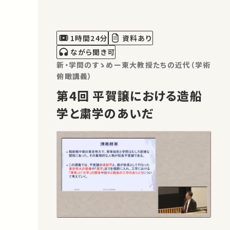
1時間24分
資料あり
ながら聞き可
新・学問のすゝめー東大教授たちの近代（学術
俯瞰講義）
第4回 平賀譲における造船
学と粛学のあいだ