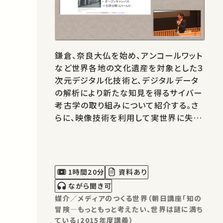
鎌倉、奈良大仏を始め、アンコールワット
など世界各地の文化遺産を対象とした３
次元デジタル化技術と、デジタルデータ
の解析により新たな知見を得るサイバー
考古学の取り組みについて紹介する。さ
らに、映像技術を利用して実世界に失わ
れた文化財や街並みを仮想復元するバ
ーチャル復元技術を、平城京や飛鳥京を
例に挙げながら紹介していく。
1時間20分
資料あり
ながら聞き可
媒介／メディアのつくる世界（朝日講座「知の
冒険―もっともっと考えたい、世界は謎に満ち
ている」2015年度講義）