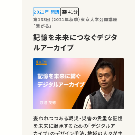
本講演では，大災害にリアルタイムで対
応する情報デザイン手法について，実演
2021年 開講
41分
を交えて解説します。 ★あなたのシ…
第133回（2021年秋季）東京大学公開講座
「繋がる」
記憶を未来につなぐデジタ
ルアーカイブ
喪われつつある戦災・災害の貴重な記憶
を未来に継承するための「デジタルアー
カイブ」のデザイン手法，地域の人々が主