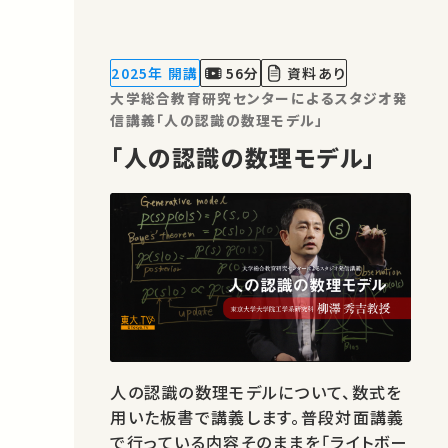
データを組みあわせることで可能になる
「作って理解する」社会科学の可能性と
楽しさを感じてもらうことです．自宅や学
2025年 開講
56分
資料あり
校のパソコンで今すぐMASを始め…
大学総合教育研究センターによるスタジオ発
信講義「人の認識の数理モデル」
「人の認識の数理モデル」
人の認識の数理モデルについて、数式を
用いた板書で講義します。普段対面講義
で行っている内容そのままを「ライトボー