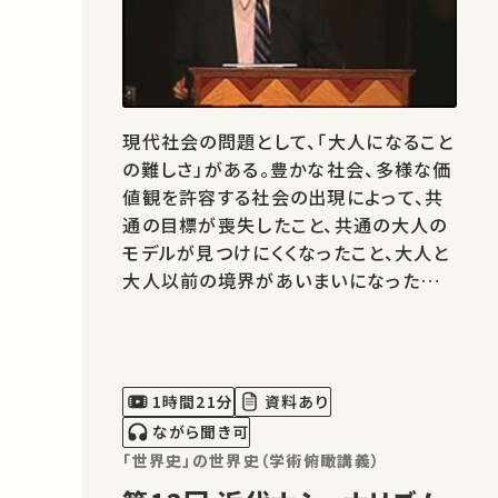
現代社会の問題として、「大人になること
の難しさ」がある。豊かな社会、多様な価
値観を許容する社会の出現によって、共
通の目標が喪失したこと、共通の大人の
モデルが見つけにくくなったこと、大人と
大人以前の境界があいまいになったこと
などが原因の一端と考えられる。社会・
経済の成長・発展（デベロップメント）と
個人の成長・発達（デベロップメント）と
の予定調和を前提できた時代が終わり
1時間21分
資料あり
を告げようとしている。この講義…
ながら聞き可
「世界史」の世界史（学術俯瞰講義）