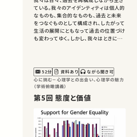
我々は日々、過去を再構成しながら生き
ている。我々のアイデンティティは個人的
なものも、集合的なものも、過去と未来
をつなぐものとして構成され、したがって
生活の展開にともなって過去の位置づけ
も変わってゆく。しかし、我々はときに遠
い過去の記憶に囚われ、悩まされること
もある。21世紀の初頭に日本人が近隣の
人々との間に経験した問題はその典型で
あった。この講義では、この東アジアの歴
52分
資料あり
ながら聞き可
史認識論争について具体的な事実…
心に挑む－心理学との出会い、心理学の魅力
（学術俯瞰講義）
第5回 態度と価値