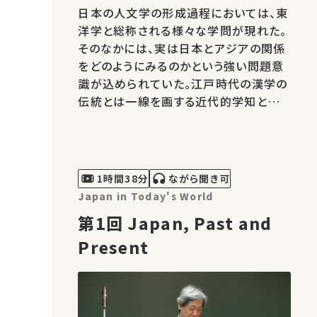
日本の人文学の形成過程においては、東
洋学と総称される様々な学問が現れた。
そのなかには、実は日本とアジアの関係
をどのようにみるのかという強い問題意
識が込められていた。江戸時代の漢学の
伝統とは一線を画する近代的学知として
誕生したのが、東洋史学である。しかし、
それは日本の大陸侵略と深い関係を持
った営みでもあった。東洋史学の確立者
として大きな役割を果たした白鳥庫吉に
1時間38分
ながら聞き可
焦点をあて、彼の学問の特徴、そして戦
Japan in Today's World
後…
第1回 Japan, Past and
Present