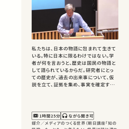
私たちは、日本の物語に包まれて生きて
いる。特に日本に限るわけではない。学
者が何を言おうと、歴史は国民の物語と
して語られているからだ。研究者にとっ
ての歴史が、過去の出来事について、仮
説を立て、証拠を集め、事実を確定する
作業であるとすれば、読者にとっての歴
史は、過去から現在に至るまでの自分た
ちを語る物語である。そのような「自分た
ち」の物語の中でも、もっとも広く語られ
1時間25分
ながら聞き可
るのが、国民国家の立身出世にほかな…
媒介／メディアのつくる世界（朝日講座「知の