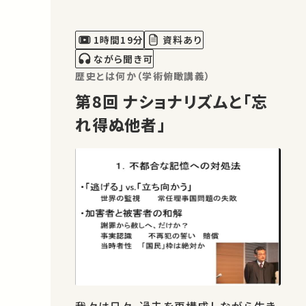
った。この講義では、まず、近代歴史学成
立以前に、ヨーロッパの人々がどのよう
1時間19分
資料あり
に「過去」をみていたのかを紹介す…
ながら聞き可
歴史とは何か（学術俯瞰講義）
第8回 ナショナリズムと「忘
れ得ぬ他者」