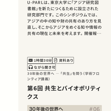
U-PARLは、東京大学に「アジア研究図
書館」を新たにつくるために設立された
研究部門です。 このシンポジウムでは、
アジアの中の知や財の共有のあり方を見
直し、そこからアジアをめぐる知や情報の
共有の現在と未来を考えます。 開催報告
は こちら この講演では、地域研究者が
収集した断片的な知識を、蓄積・共有・分
析するために、京都大学地域研究統合情
報センターが構築した情報システムに
1時間30分
資料あり
つ…
ながら聞き可
30年後の世界へ ― 「共生」を問う（学術フロ
ンティア講義）
第6回 共生とバイオポリティ
クス