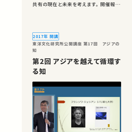
共有の現在と未来を考えます。 開催報告
は こちら この講演では、中島教授が、各
報告、そしてシンポジウム全体について
コメントします。 ★あなたのシェアが、ほ
かの誰かの学びに繋がるか…
2017年 開講
東洋文化研究所公開講座 第17回 アジアの
知
第2回 アジアを越えて循環す
る知