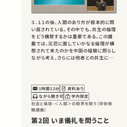
３．１１の後、人間のあり方が根本的に問
い直されている。その中でも、共生の倫理
をどう構想するかは重要である。この講
義では、災厄に面していかなる倫理が構
想されて来たのかを中国の経験に照らし
ながら考え、さらには他者との共生にお
いて儀礼の倫理性は何であるのかを考え
たい。
1時間22分
資料あり
ながら聞き可
学内限定
社会と倫理-＜人間＞の限界を問う（学術俯
瞰講義）
第2回 いま儀礼を問うこと