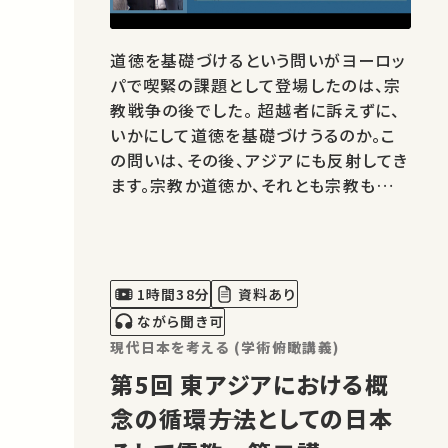
道徳を基礎づけるという問いがヨーロッ
パで喫緊の課題として登場したのは、宗
教戦争の後でした。 超越者に訴えずに、
いかにして道徳を基礎づけうるのか。こ
の問いは、その後、アジアにも反射してき
ます。宗教か道徳か、それとも宗教も道徳
もなのか。このような問題系に近代のア
ジアは組み込まれていきました。 ところ
が、近年、ある種の巻き返しが生じ、たと
えば礼のような古い規範が再評価されて
1時間38分
資料あり
います。この講演で…
ながら聞き可
現代日本を考える (学術俯瞰講義)
第5回 東アジアにおける概
念の循環――方法としての日本