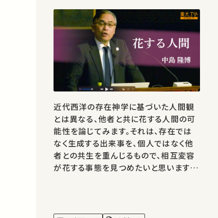
近代西洋の存在神学に基づいた人間観
とは異なる、他者と共に花する人間の可
能性を論じてみます。それは、存在では
なく生成する出来事を、個人ではなく他
者との共生を重んじるもので、相互変容
が花する事態を見つめたいと思います。
★あなたのシェアが、ほかの誰かの学び
に繋がるかもしれません。 お気に入りの
講義・講演があればSNSなどでシェアを
お願いします。 この講演は日本語で行わ