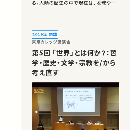
る。人類の歴史の中で現在は、地球や人
間さえも大きく変えてしまうターニングポ
イントなのか、AIは人類を超えて、人から
仕事を奪うのか、デジタル・ゲノム革命の
時代の哲学と倫理はどうあるべきか、な
2019年 開講
どの喫緊の課題について、各分野で…
東京カレッジ講演会
第5回 「世界」とは何か？：哲
学・歴史・文学・宗教を/から
考え直す