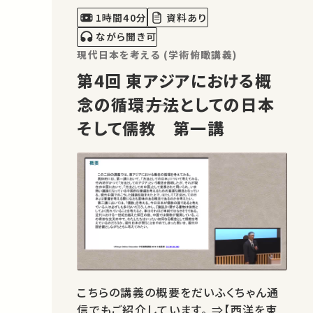
いる。現代中国でのこうした議論を踏ま
1時間40分
資料あり
えた上で、はたして「方法としての日…
ながら聞き可
現代日本を考える (学術俯瞰講義)
第4回 東アジアにおける概
念の循環――方法としての日本
そして儒教 第一講
こちらの講義の概要をだいふくちゃん通
信でもご紹介しています。 ⇒【西洋を東