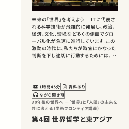
未来の「世界」を考えよう ITに代表さ
れる科学技術が飛躍的に発展し、政治、
経済、文化、環境など多くの側面でグロ
ーバル化が急速に進行しています。この
激動の時代に、私たちが時宜にかなった
判断を下し適切に行動するためには、従
来の知の体系や枠組みだけにとらわれ
ず、新たな視点から人間とその社会の動
きや特徴を注意深く見つめ、理解し直す
ことが必要です。 今日、歴史学、宗教学、
1時間45分
資料あり
哲学、文学といった人間とその社会を…
ながら聞き可
30年後の世界へ ―「世界」と「人間」の未来を
共に考える（学術フロンティア講義）
第4回 世界哲学と東アジア