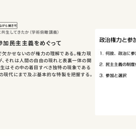
ながら聞き可
共生してきたか（学術俯瞰講義）
力と参加――民主主義をめぐって
で欠かせないのが権力の理解である。権力現
が、それは人間の自由の現れと表裏一体の関
誕生はその中の着目すべき独特の現象である
態の現代にまで及ぶ基本的な特製を把握する。