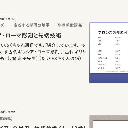
ながら聞き可
ズ ― 変貌する学問の地平 ― (学術俯瞰講義)
リシア・ローマ彫刻と先端技術
いふくちゃん通信でもご紹介しています。 ⇒
かす古代ギリシア・ローマ彫刻（「古代ギリシ
術」芳賀 京子先生）（だいふくちゃん通信）
ながら聞き可
瞰講義)
ュッセイア』の世界： 物語前半 (1－12巻)