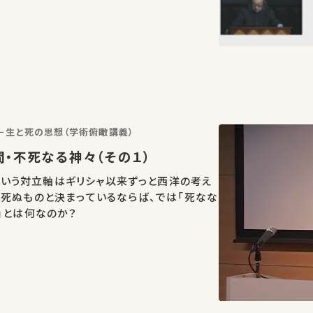
－生と死の思想（学術俯瞰講義）
き人間・不死なる神々（その１）
rtal という対立軸はギリシャ以来ずっと西洋の考え
死ぬものと決まっているならば、では「死なな
」とは何なのか？