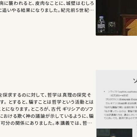
病に襲われると、皮肉なことに、城壁はむしろ
に追いやる結果になりました。紀元前５世紀の
古代市民が防ごうとしたもの・防げなかった
」
を探求するのに対して、哲学は真理の探究そ
す。 とすると、騙すことは哲学という活動とは
とになります。ところが、古代 ギリシアのソフ
における欺く神の議論が示しているように、騙
可分の関係にありました。本講義では、哲学
ら、真理を探求 することと騙すこととの内的
…