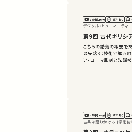
1時間26分
資料あり
デジタル・ヒューマニティー
第9回 古代ギ
こちらの講義の概要をだ
最先端3D技術で解き明
ア・ローマ彫刻と先端技
1時間28分
資料あり
古典は語りかける (学術俯
第2回 『オデ