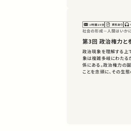
1時間25分
資料あり
社会の形成－人間はいかに
第3回 政治権
政治現象を理解する上
象は複雑多岐にわたる
係にある。政治権力の
ことを念頭に、その生