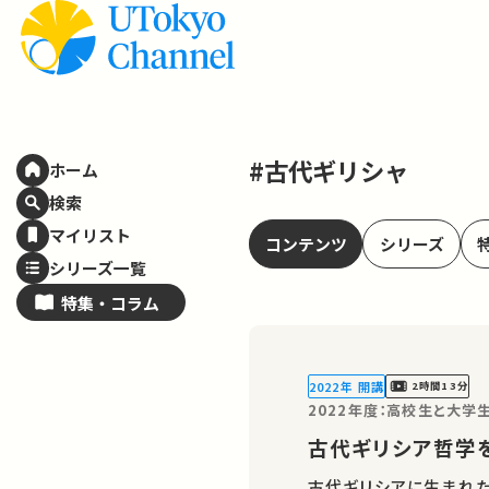
#古代ギリシャ
ホーム
検索
マイリスト
コンテンツ
シリーズ
シリーズ一覧
特集・
コラム
2022年 開講
2時間13分
2022年度：高校生と大
古代ギリシア哲学
古代ギリシアに生まれた