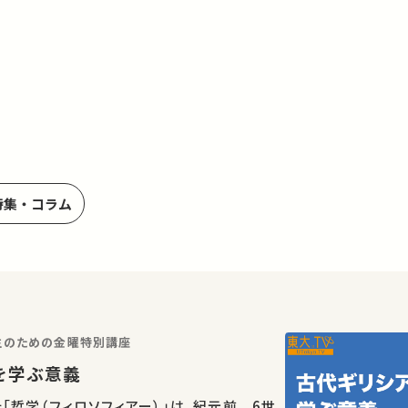
特集・コラム
学生のための金曜特別講座
を学ぶ意義
「哲学（フィロソフィアー）」は、紀元前 6世