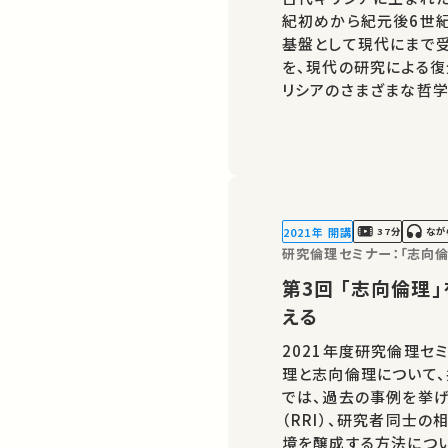
紀初めから紀元後6世
基盤として現代にまで
を、現代の研究による復
リシアのさまざまな哲
ましょう。 講師：納富 信留 ★高校生と大学生のための金曜特別講座
★あなたのシ…
2021年 開講
37分
なが
研究倫理セミナー：「志向倫
第3回 「志向倫理」を哲学する：志向倫理を多面的に捉
える
2021年度研究倫理セ
理と志向倫理について、
では、過去の事例を挙げ
（RRI）、研究者同士
境を醸成する方法について議論します。 