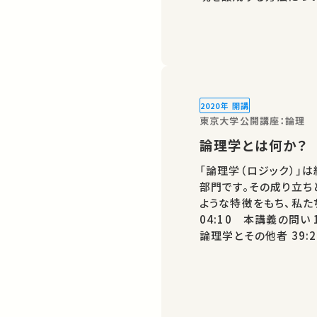
誰かの学びに繋がるかもしれません。 お気
ばSNSなどでシェアを
2020年 開講
東京大学公開講座：論理
論理学とは何か？
「論理学（ロジック）」
部門です。その成り立ち
ような特徴をもち、私た
04:10 本講義の問い 
論理学とその他者 39:28 まとめ ★ 過去の
ェアが、ほかの誰かの学びに繋
義・講演があれば…