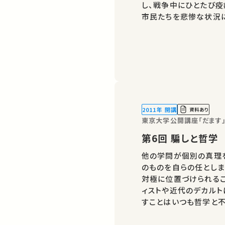
し、戦争中にひとたび疫
市民たちを悲惨な状況
都市国家アテネを例に、
ものを考えてみます。
2011年 開講
資料あり
東京大学公開講座「だます
第6回 騙しと哲学
他の学問が個別の真理
のものを自らの任としま
対極に位置づけられるこ
ィストや近代のデカルト
すことはいつも哲学と不
史の議論を素材にしなが
な関係を考えたいと思