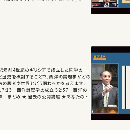
に入りの講義・講演があれ
お願い…
は紀元前4世紀のギリシアで成立した哲学の一
と歴史を検討することで、西洋の論理学がどの
ちの思考や世界とどう関わるかを考えます。
17:13 西洋論理学の成立 32:57 西洋の
公開講座 ★あなたのシ
がるかもしれません。 お気に入りの講