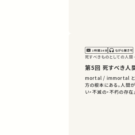
1時間26分
ながら聞き可
死すべきものとしての人間
第5回 死すべ
mortal / immo
方の根本にある。人間が
い・不滅の・不朽の存在