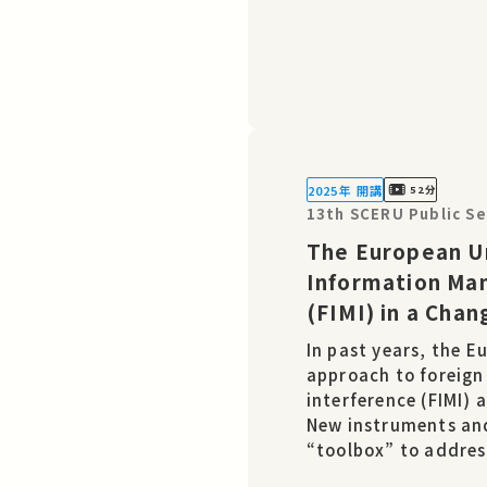
2025年 開講
52分
13th SCERU Public S
The European U
Information Man
(FIMI) in a Cha
In past years, the E
approach to foreign
interference (FIMI) 
New instruments and
“toolbox” to address
focus on the develo