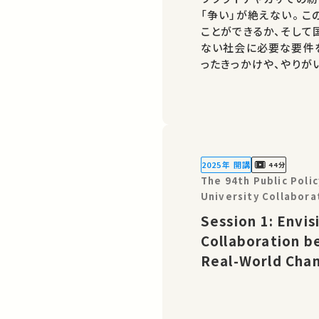
「争い」が絶えない。 
ことができるか、そして
ない社会に必要な要件
ったきっかけや、やりがいについ
生のための金曜特別講座 ★あなたのシェアが、ほかの誰かの
繋がるかもしれませ…
2025年 開講
44分
The 94th Public Pol
University Collabora
World Change: TICAD 
Session 1: Envis
Collaboration b
Real-World Cha