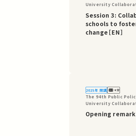
University Collabora
World Change: TICAD 
Session 3: Colla
schools to foste
change［EN］
2025年 開講
6分
The 94th Public Pol
University Collabora
World Change: TICAD 
Opening remar