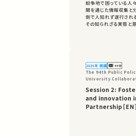
紛争地で困っている人
関を通じた情報収集と
側で人知れず遂行され
その知られざる実態と意
2025年 開講
49分
The 94th Public Pol
University Collabora
World Change: TICAD 
Session 2: Fost
and innovation i
Partnership［EN