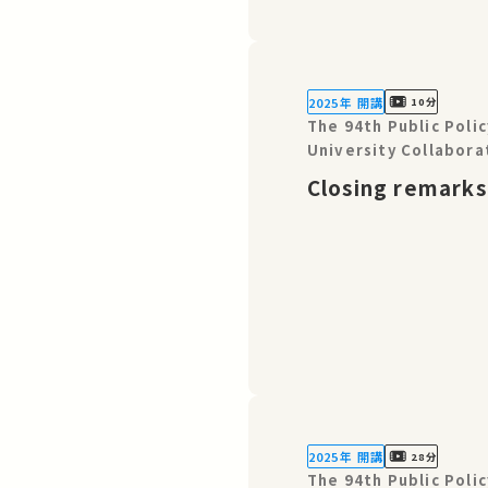
2025年 開講
10分
The 94th Public Pol
University Collabora
World Change: TICAD 
Closing remark
2025年 開講
28分
The 94th Public Pol