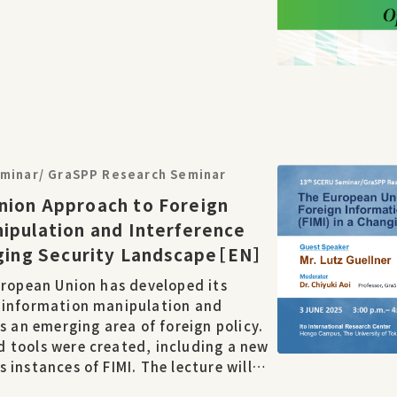
eminar/ GraSPP Research Seminar
nion Approach to Foreign
ipulation and Interference
nging Security Landscape［EN］
uropean Union has developed its
 information manipulation and
as an emerging area of foreign policy.
 tools were created, including a new
 instances of FIMI. The lecture will
pment of the toolbox and its practical