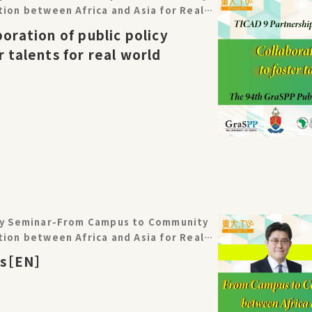
tion between Africa and Asia for Real-
9 Partnership Project
boration of public policy
r talents for real world
icy Seminar-From Campus to Community
tion between Africa and Asia for Real-
9 Partnership Project
ks［EN］