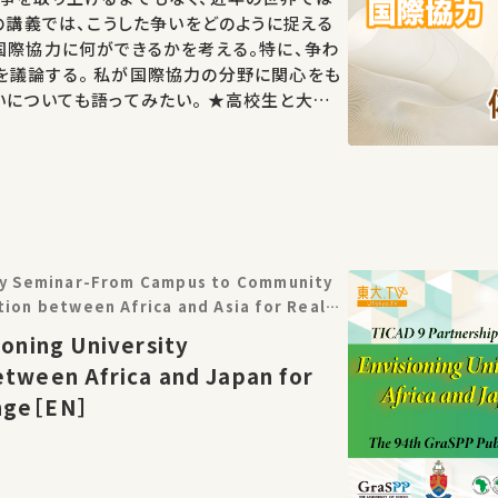
この講義では、こうした争いをどのように捉える
国際協力に何ができるかを考える。特に、争わ
を議論する。 私が国際協力の分野に関心をも
ても語ってみたい。 ★高校生と大学
学びに
icy Seminar-From Campus to Community
tion between Africa and Asia for Real-
9 Partnership Project
ioning University
etween Africa and Japan for
nge［EN］