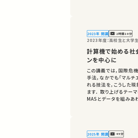
2023年 開講
2時間20分
2023年度：高校生と大
計算機で始める社
ンを中心に
この講義では，国際危
手法，なかでも「マルチエ
れる技法を，こうした
ます． 取り上げるテー
MASとデータを組みあ
会科学の可能性と楽しさ
コンで今すぐMASを始
2025年 開講
49分