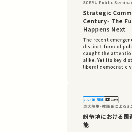
SCERU Public Semina
Strategic Commu
Century- The Fu
Happens Next
The recent emergen
distinct form of pol
caught the attentio
alike. Yet its key d
liberal democratic 
of the individual––
vulnerabilities. From outside it is under attack from
authoritarian and 
2025年 開講
12分
紛争地における国
能