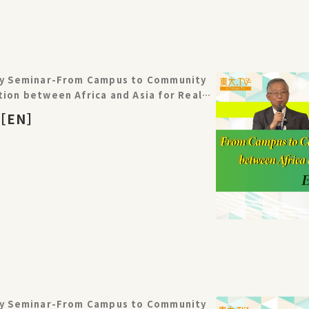
icy Seminar-From Campus to Community
tion between Africa and Asia for Real-
9 Partnership Project
s［EN］
icy Seminar-From Campus to Community