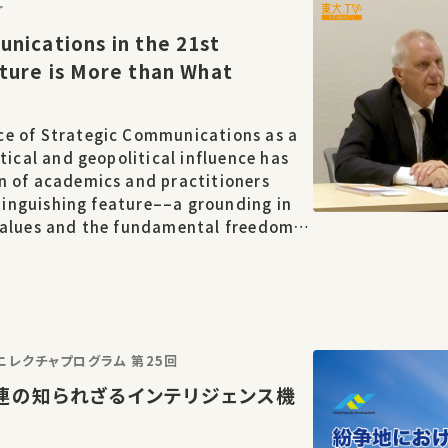
r
nications in the 21st
ture is More than What
ce of Strategic Communications as a
itical and geopolitical influence has
n of academics and practitioners
istinguishing feature––a grounding in
values and the fundamental freedoms
have exposed a number of
tot…
東大院生・教職員によるミニレクチャプログラム 第25回
連の知られざるインテリジェンス機