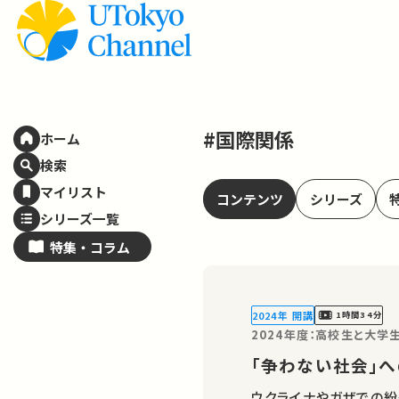
#国際関係
ホーム
検索
マイリスト
コンテンツ
シリーズ
シリーズ一覧
特集・
コラム
2024年 開講
1時間34分
2024年度：高校生と大
「争わない社会」
ウクライナやガザでの紛