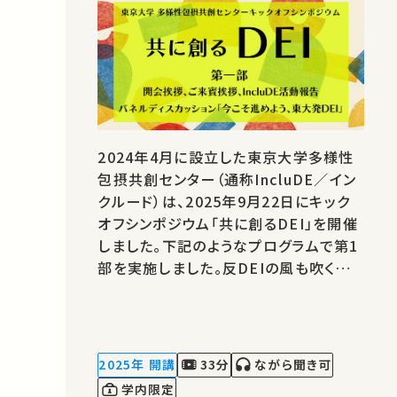
2024年4月に設立した東京大学多様性
包摂共創センター（通称IncluDE／イン
クルード）は、2025年9月22日にキック
オフシンポジウム「共に創るDEI」を開催
しました。下記のようなプログラムで第1
部を実施しました。反DEIの風も吹く中、
IncluDEはそれにどのように立ち向かう
のでしょうか。学内外から向けられる期待
が詰まった内容となっております。日本
語版は、日本手話通訳と字幕付きとなっ
2025年 開講
33分
ながら聞き可
ております。ぜひご覧ください。 ◆開会
学内限定