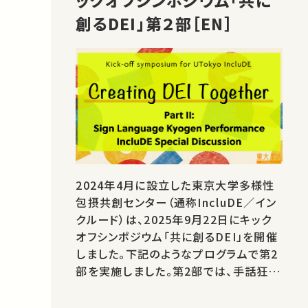
ックオフシンポジウム「共に
創るDEI」第２部［EN］
2024年4月に設立した東京大学多様性
包摂共創センター（通称IncluDE／イン
クルード）は、2025年9月22日にキック
オフシンポジウム「共に創るDEI」を開催
しました。下記のようなプログラムで第2
部を実施しました。第2部では、手話狂言
の「六地蔵」の演目の後、なかなか聞く
（見る）機会のない手話狂言の舞台裏の