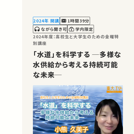
て動く分子メカニズムについて概説する。
★高校生と大学生のための金曜特別講
座 ★あなたのシェアが、ほかの誰かの学
2024年 開講
1時間39分
びに繋がるかもしれません。 お…
ながら聞き可
学内限定
2024年度：高校生と大学生のための金曜特
別講座
「水道」を科学する ─多様な
水供給から考える持続可能
な未来─