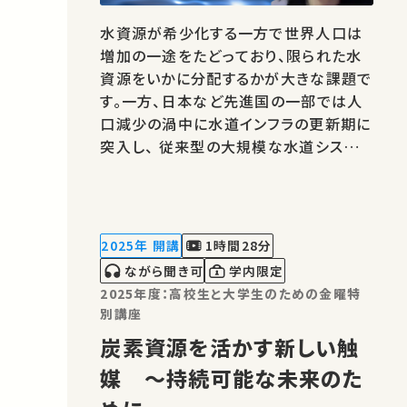
水資源が希少化する一方で世界人口は
増加の一途をたどっており、限られた水
資源をいかに分配するかが大きな課題で
す。一方、日本など先進国の一部では人
口減少の渦中に水道インフラの更新期に
突入し、 従来型の大規模な水道システム
の持続可能性が危ぶまれています。この
ような社会情勢の中、SDG6が掲げる「だ
れひとり取り残さない水供給」をどう実
現するのか、一緒に解決策を探りましょ
2025年 開講
1時間28分
う。 講師：小熊 久美子 ★高校生と大…
ながら聞き可
学内限定
2025年度：高校生と大学生のための金曜特
別講座
炭素資源を活かす新しい触
媒 ～持続可能な未来のた