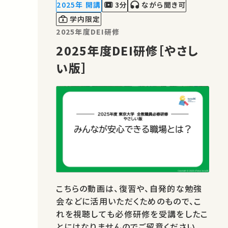
語版は、日本手話通訳と字幕付きとなっ
2025年 開講
3分
ながら聞き可
ております。ぜひご覧ください。 この動
学内限定
画…
2025年度DEI研修
2025年度DEI研修［やさし
い版］
こちらの動画は、復習や、自発的な勉強
会などに活用いただくためのもので、こ
れを視聴しても必修研修を受講をしたこ
とにはなりませんのでご留意ください。