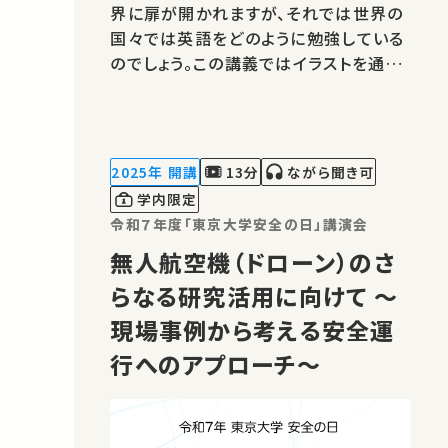
界に扉が開かれますが、それでは世界の
国々では英語をどのように勉強している
のでしょう。この講義ではイラストを通じ
て世界各国の英語教科書を見てみます。
英語（の教科書）がきっと好きになるでし
ょう。 高校生と大学生のための金曜特別
講座 ★あなたのシェアが、ほかの誰か
2025年 開講
13分
ながら聞き可
の学びに繋がるかもしれません…
学内限定
令和７年度「東京大学安全の日」講演会
無人航空機（ドローン）のさ
らなる研究活用に向けて ～
現場事例から考える安全運
行へのアプローチ～