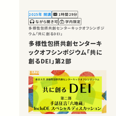
話や、IncluDEの教員とのスペシャルデ
ィスカッションをご覧いただくことができ
2025年 開講
1時間29分
ます。日本語版は、演目を除き、日本手話
ながら聞き可
学内限定
通…
多様性包摂共創センターキックオフシンポジ
ウム「共に創るDEI」
多様性包摂共創センターキ
ックオフシンポジウム「共に
創るDEI」第2部