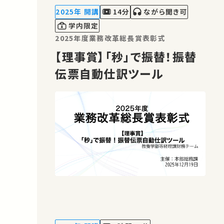
★あなたのシェアが、ほかの誰かの学び
2025年 開講
14分
ながら聞き可
に繋がるかもしれません。 お気に入…
学内限定
2025年度業務改革総長賞表彰式
【理事賞】「秒」で振替！振替
伝票自動仕訳ツール