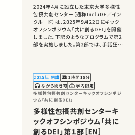
2024年4月に設立した東京大学多様性
包摂共創センター（通称IncluDE／イン
クルード）は、2025年9月22日にキック
オフシンポジウム「共に創るDEI」を開催
しました。下記のようなプログラムで第2
部を実施しました。第2部では、手話狂言
の「六地蔵」の演目の後、なかなか聞く
（見る）機会のない手話狂言の舞台裏の
話や、IncluDEの教員とのスペシャルデ
ィスカッションをご覧いただくことができ
2025年 開講
1時間18分
ます。日本語版は、演目を除き、日本手話
ながら聞き可
学内限定
通…
多様性包摂共創センターキックオフシンポジ
ウム「共に創るDEI」
多様性包摂共創センターキ
ックオフシンポジウム「共に
創るDEI」第１部［EN］