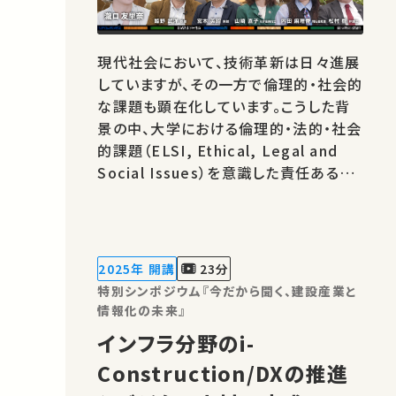
現代社会において、技術革新は日々進展
していますが、その一方で倫理的・社会的
な課題も顕在化しています。こうした背
景の中、大学における倫理的・法的・社会
的課題（ELSI, Ethical, Legal and
Social Issues）を意識した責任ある研
究・イノベーション（RRI, Responsible
Research and Innovation）の重要性
がますます高まっています。 本シリーズ
の目的は、工学が関わる様々な分野にお
2025年 開講
23分
ける技術とその社会的影響について、
特別シンポジウム『今だから聞く、建設産業と
我々…
情報化の未来』
インフラ分野のi-
Construction/DXの推進