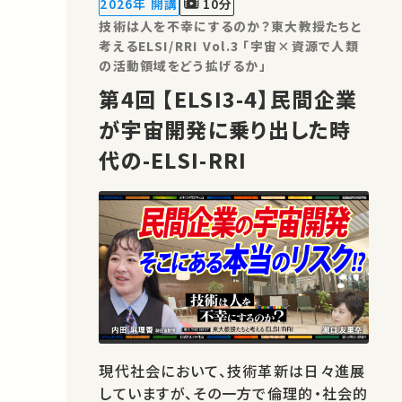
2026年 開講
10分
ける技術とその社会的影響について、
技術は人を不幸にするのか？東大教授たちと
我々…
考えるELSI/RRI Vol.3 「宇宙×資源で人類
の活動領域をどう拡げるか」
第4回 【ELSI3-4】民間企業
が宇宙開発に乗り出した時
代の-ELSI-RRI
現代社会において、技術革新は日々進展
していますが、その一方で倫理的・社会的