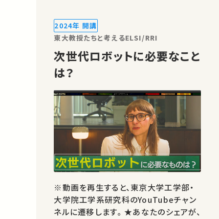
でどのように機能し、今後の展望や課題
にどのように対処できるかについて深い
2024年 開講
理解を得ることが期待されます。 ※動画
東大教授たちと考えるELSI/RRI
を再…
次世代ロボットに必要なこと
は？
※動画を再生すると、東京大学工学部・
大学院工学系研究科のYouTubeチャン
ネルに遷移します。 ★あなたのシェアが、