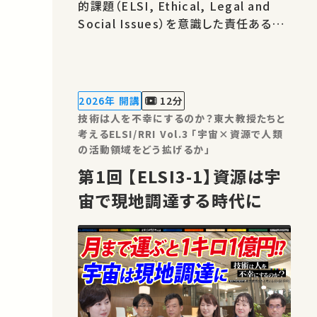
的課題（ELSI, Ethical, Legal and
Social Issues）を意識した責任ある研
究・イノベーション（RRI, Responsible
Research and Innovation）の重要性
がますます高まっています。 本シリーズ
の目的は、工学が関わる様々な分野にお
2026年 開講
12分
ける技術とその社会的影響について、
技術は人を不幸にするのか？東大教授たちと
我々…
考えるELSI/RRI Vol.3 「宇宙×資源で人類
の活動領域をどう拡げるか」
第1回 【ELSI3-1】資源は宇
宙で現地調達する時代に