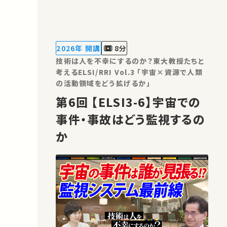
究・イノベーション（RRI, Responsible
Research and Innovation）の重要性
がますます高まっています。 本シリーズ
の目的は、工学が関わる様々な分野にお
2026年 開講
8分
ける技術とその社会的影響について、
技術は人を不幸にするのか？東大教授たちと
我々…
考えるELSI/RRI Vol.3 「宇宙×資源で人類
の活動領域をどう拡げるか」
第6回 【ELSI3-6】宇宙での
事件・事故はどう監視するの
か