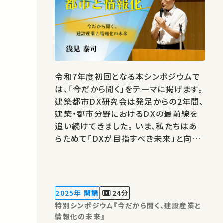
令和7年度初回となる本シンポジウムで
は、「今だから聞く」をテーマに掲げます。
建築都市DX研究会は発足からの2年間、
建築・都市分野におけるDXの最前線を
追い続けてきました。 いま、私たちはあ
らためて「DXが目指すべき未来」と向き
合う時期にあると感じています。 人手不
足、生産性、そして持続可能性――建設産業
が直面する課題解決に向け、 建築都市
DX研究会では、その推進力となる「産学
2025年 開講
24分
連携」に焦点を当てたシンポジウムを…
特別シンポジウム『今だから聞く、建設産業と
情報化の未来』