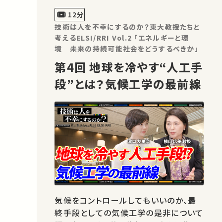
DX研究会では、その推進力となる「産学
12分
連携」に焦点を当てたシンポジウムを…
技術は人を不幸にするのか？東大教授たちと
考えるELSI/RRI Vol.2 「エネルギーと環
境 未来の持続可能社会をどうするべきか」
第4回 地球を冷やす“人工手
段”とは？気候工学の最前線
気候をコントロールしてもいいのか、最
終手段としての気候工学の是非について