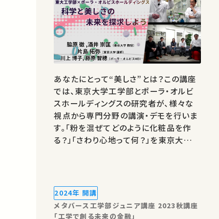
あなたにとって“美しさ”とは？この講座
では、東京大学工学部とポーラ・オルビ
スホールディングスの研究者が、様々な
視点から専門分野の講演・デモを行いま
す。「粉を混ぜてどのように化粧品を作
る？」「さわり心地って何？」を東京大学の
2名の教員が科学的に説明します。また、
ポーラ文化研究所で長年にわたり蓄積さ
れた“美しさ”に関するデータなどをご紹
介します。自分らしく働くことの大切さに
2024年 開講
ついてもお話します。 ※動画を…
メタバース工学部ジュニア講座 2023秋講座
「工学で創る未来の金融」