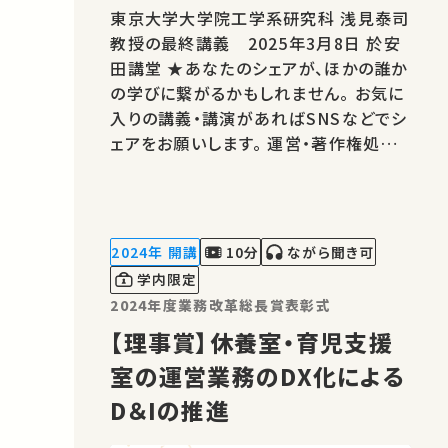
東京大学大学院工学系研究科 浅見泰司
教授の最終講義 2025年3月8日 於安
田講堂 ★あなたのシェアが、ほかの誰か
の学びに繋がるかもしれません。 お気に
入りの講義・講演があればSNSなどでシ
ェアをお願いします。 運営・著作権処理・
映像編集：東京大学 大学総合教育研究
センター こちらの動画の概要を特集記
事でもご紹介しています。 ⇒都市計画に
ついて学ぶ～都市計画の研究者人生か
2024年 開講
10分
ながら聞き可
ら～（「最終講義『都市解析から都…
学内限定
2024年度業務改革総長賞表彰式
【理事賞】休養室・育児支援
室の運営業務のDX化による
D＆Iの推進