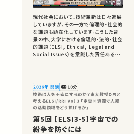
現代社会において、技術革新は日々進展
していますが、その一方で倫理的・社会的
な課題も顕在化しています。こうした背
景の中、大学における倫理的・法的・社会
的課題（ELSI, Ethical, Legal and
Social Issues）を意識した責任ある研
究・イノベーション（RRI, Responsible
Research and Innovation）の重要性
がますます高まっています。 本シリーズ
の目的は、工学が関わる様々な分野にお
2026年 開講
10分
ける技術とその社会的影響について、
技術は人を不幸にするのか？東大教授たちと
我々…
考えるELSI/RRI Vol.3 「宇宙×資源で人類
の活動領域をどう拡げるか」
第5回 【ELSI3-5】宇宙での
紛争を防ぐには