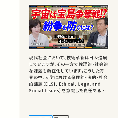
現代社会において、技術革新は日々進展
していますが、その一方で倫理的・社会的
な課題も顕在化しています。こうした背
景の中、大学における倫理的・法的・社会
的課題（ELSI, Ethical, Legal and
Social Issues）を意識した責任ある研
究・イノベーション（RRI, Responsible
Research and Innovation）の重要性
がますます高まっています。 本シリーズ
の目的は、工学が関わる様々な分野にお