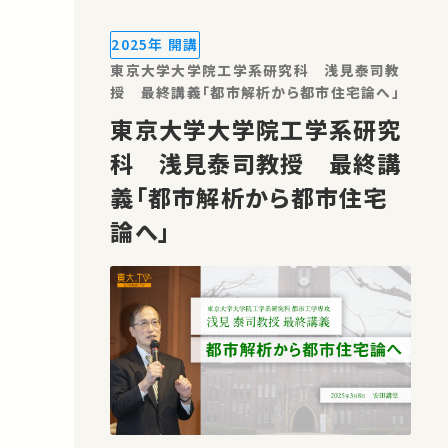
が直面する課題解決に向け、 建築都市
DX研究会では、その推進力となる「産学
2025年 開講
連携」に焦点を当てたシンポジウムを…
東京大学大学院工学系研究科 浅見泰司教
授 最終講義「都市解析から都市住宅論へ」
東京大学大学院工学系研究
科 浅見泰司教授 最終講
義「都市解析から都市住宅
論へ」