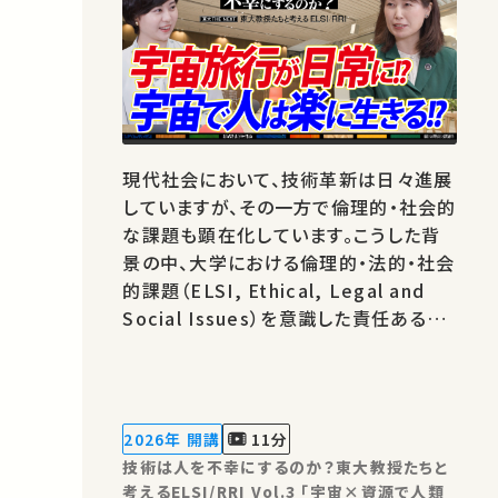
現代社会において、技術革新は日々進展
していますが、その一方で倫理的・社会的
な課題も顕在化しています。こうした背
景の中、大学における倫理的・法的・社会
的課題（ELSI, Ethical, Legal and
Social Issues）を意識した責任ある研
究・イノベーション（RRI, Responsible
Research and Innovation）の重要性
がますます高まっています。 本シリーズ
の目的は、工学が関わる様々な分野にお
2026年 開講
11分
ける技術とその社会的影響について、
技術は人を不幸にするのか？東大教授たちと
我々…
考えるELSI/RRI Vol.3 「宇宙×資源で人類