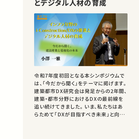
とデジタル人材の育成
令和7年度初回となる本シンポジウムで
は、「今だから聞く」をテーマに掲げます。
建築都市DX研究会は発足からの2年間、
建築・都市分野におけるDXの最前線を
追い続けてきました。 いま、私たちはあ
らためて「DXが目指すべき未来」と向き
合う時期にあると感じています。 人手不
足、生産性、そして持続可能性――建設産業
が直面する課題解決に向け、 建築都市