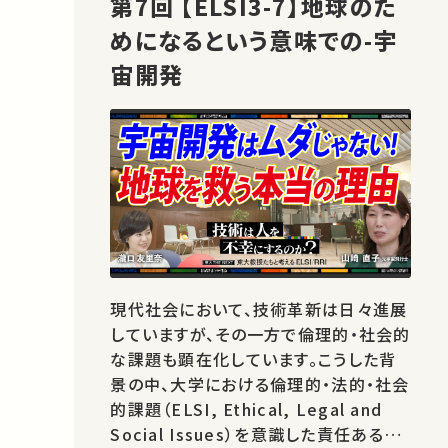
第7回 【ELSI3-7】地球のた
めになるという意味での-宇
宙開発
現代社会において、技術革新は日々進展
していますが、その一方で倫理的・社会的
な課題も顕在化しています。こうした背
景の中、大学における倫理的・法的・社会
的課題（ELSI, Ethical, Legal and
Social Issues）を意識した責任ある研