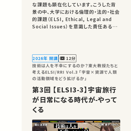
な課題も顕在化しています。こうした背
景の中、大学における倫理的・法的・社会
的課題（ELSI, Ethical, Legal and
Social Issues）を意識した責任ある研
究・イノベーション（RRI, Responsible
Research and Innovation）の重要性
がますます高まっています。 本シリーズ
の目的は、工学が関わる様々な分野にお
2026年 開講
12分
ける技術とその社会的影響について、
技術は人を不幸にするのか？東大教授たちと
我々…
考えるELSI/RRI Vol.3 「宇宙×資源で人類
の活動領域をどう拡げるか」
第3回 【ELSI3-3】宇宙旅行
が日常になる時代が-やって
くる