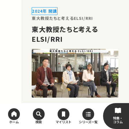
2024年 開講
東大教授たちと考えるELSI/RRI
東大教授たちと考える
ELSI/RRI
※動画を再生すると、東京大学工学部・
大学院工学系研究科のYouTubeチャン
特集・
ネルに遷移します。 ★あなたのシェアが、
コラム
ホーム
検索
マイリスト
シリーズ一覧
ほかの誰かの学びに繋がるかもしれませ