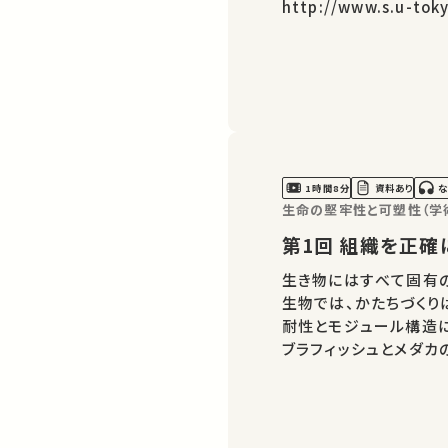
http://www.s.u-tokyo.ac.jp/ja/
ャンネル https://www.youtube.com/channel/UCrapqHgq--
AdzOjjP64o
1時間8分
資料あり
な
生命の堅牢性と可塑性（学
第1回 組織を
生き物にはすべて固有
生物では、かたちづくり
耐性とモジュール構造
ブラフィッシュとメダカ