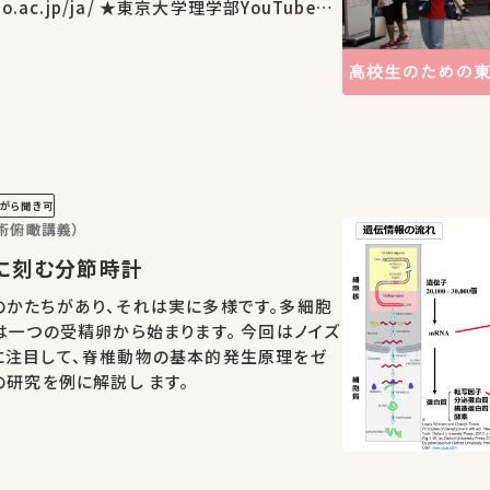
 ★東京大学理学部YouTubeチ
tvA ★東京…
がら聞き可
術俯瞰講義）
正確に刻む分節時計
のかたちがあり、それは実に多様です。多細胞
は一つの受精卵から始まります。 今回はノイズ
に注目して、脊椎動物の基本的発生原理をゼ
の研究を例に解説し ます。