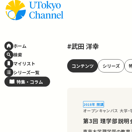
#武田 洋幸
ホーム
検索
マイリスト
コンテンツ
シリーズ
シリーズ一覧
特集・
コラム
2018年 開講
オープンキャンパス 大学・学
第3回 理学部説
東京大学理学部の教育