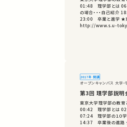
01:48 理学部とは 06:09 代表的な卒業生 10:00 たとえば私
の場合・・・自己紹介 18:03 理学部の10学科を紹介します
23:00 卒業と進学 ★東京大学理学部ウェブサイト
http://www.s.u-tokyo.ac.jp/ja/
ャンネル https://www.youtube.com/channel/UCrapqHgq--
AdzOjjP64
2017年 開講
オープンキャンパス 大学・学
第3回 理学部説
東京大学理学部の教育
00:42 理学部とは 02:42 たとえば私の場合…自己紹介
07:24 理学部の１０学科を紹介します 
14:37 卒業後の進路 ★東京大学理学部ウェブサイト