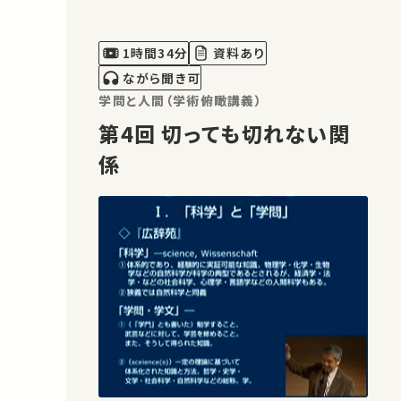
1時間34分
資料あり
ながら聞き可
学問と人間（学術俯瞰講義）
第4回 切っても切れない関
係