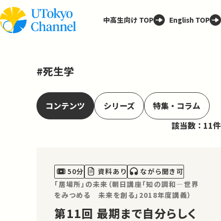
中高生向け TOP
English TOP
#死生学
コンテンツ
シリーズ
特集・コラム
該当数：11件
50分
資料あり
ながら聞き可
「居場所」の未来（朝日講座「知の調和―世界
をみつめる 未来を創る」2018年度講義）
第11回 最期まで自分らしく