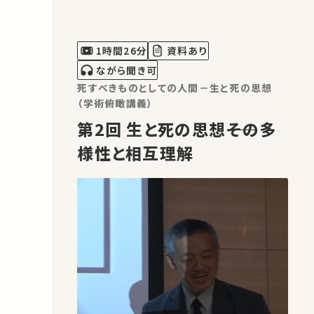
1時間26分
資料あり
ながら聞き可
死すべきものとしての人間－生と死の思想
（学術俯瞰講義）
第2回 生と死の思想――その多
様性と相互理解