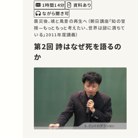
1時間14分
資料あり
ながら聞き可
震災後、魂と風景の再生へ（朝日講座「知の冒
険—もっともっと考えたい、世界は謎に満ちて
いる」2011年度講義）
第2回 詩はなぜ死を語るの
か