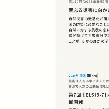
第140回（2025年春季）
荒ぶる災害に向か
自然災害の激甚化が進
国の防災に必要なこと
自然に対する畏敬の念
官民挙げて主客未分で
ェアが、ほかの誰かの学
義・講演があればSNSなどでシ
語で行われました。 
2026年 開講
10分
技術は人を不幸にするのか？東
資源で人類の活動領域をど
第7回 【ELSI3-7】地球のためになるという意味での-宇
宙開発