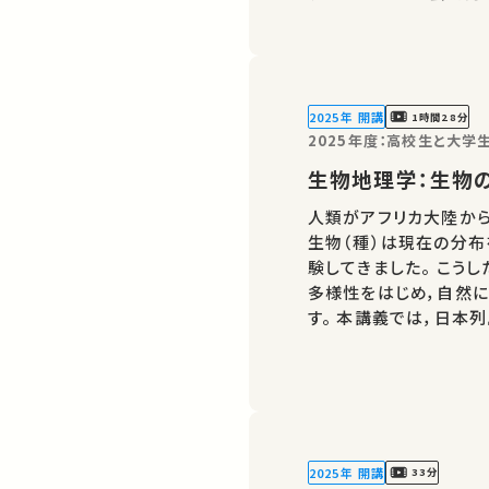
い水供給」をどう実現する
小熊 久美子 ★高
2025年 開講
1時間28分
2025年度：高校生と大
生物地理学：生物
人類がアフリカ大陸から
生物（種）は現在の分
験してきました。 こう
多様性をはじめ，自然に
す。 本講義では，日本
に，高山植物の分布が
います。★高校生と大
2025年 開講
33分