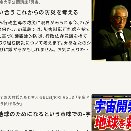
東京大学公開講座「災害」
い合う これからの防災を考える
み行政主導の防災に限界がみられる今、わが
は何か。この講義では、災害制御可能感を捨て
に基づく諦観論的防災、行政依存意識を捨て
取り組む防災について考えます。★あなたのシ
びに繋がるかもしれません。 お気に入りの講
ェアをお願いします。 この講演は日本
運…
大教授たちと考えるELSI/RRI Vol.3 「宇宙×
う拡げるか」