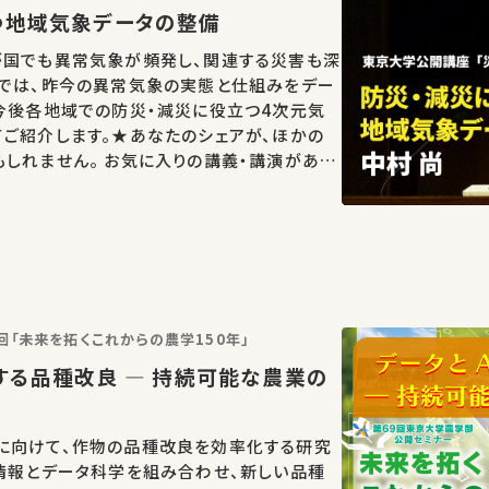
つ地域気象データの整備
が国でも異常気象が頻発し、関連する災害も深
演では、昨今の異常気象の実態と仕組みをデー
今後各地域での防災・減災に役立つ4次元気
ご紹介します。★あなたのシェアが、ほかの
しれません。 お気に入りの講義・講演があれ
講演は日本語で行われまし
回「未来を拓くこれからの農学150年」
する品種改良 ― 持続可能な農業の
に向けて、作物の品種改良を効率化する研究
情報とデータ科学を組み合わせ、新しい品種