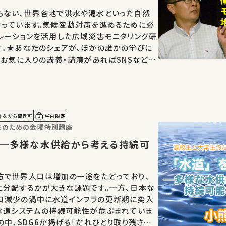
もない、世界各地で洪水や渇水といった自然
なっています。気候変動対策を進めるために必
レーションを活用した広域災害モニタリング研
。★あなたのシェアが、ほかの誰かの学びに
 お気に入りの講義・講演があればSNSなどで
ながら聞き可
学内限定
学生のための金曜特別講座
る ─多様な水供給から考える持続可
方で世界人口は増加の一途をたどっており、
に分配するかが大きな課題です。一方、日本な
口減少の渦中に水道インフラの更新期に突入
な水道システムの持続可能性が危ぶまれていま
の中、SDG6が掲げる「だれひとり取り残さな