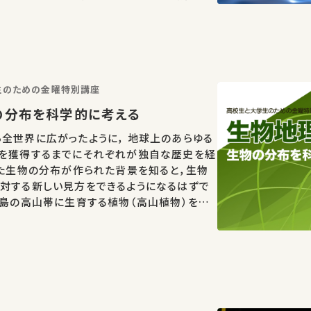
のか、一緒に解決策を探りましょう。 講師：
校生と大…
学生のための金曜特別講座
の分布を科学的に考える
全世界に広がったように， 地球上のあらゆる
布を獲得するまでにそれぞれが独自な歴史を経
した生物の分布が作られた背景を知ると，生物
対する新しい見方をできるようになるはずで
列島の高山帯に生育する植物（高山植物）を例
作られたプロセスを科学的に考えてみたいと思
学生…