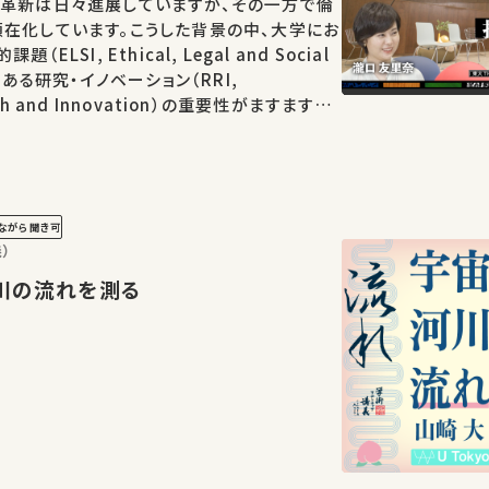
術革新は日々進展していますが、その一方で倫
在化しています。こうした背景の中、大学にお
LSI, Ethical, Legal and Social
任ある研究・イノベーション（RRI,
arch and Innovation）の重要性がますます高
ーズの目的は、工学が関わる様々な分野におけ
響について、我々…
ながら聞き可
）
ら河川の流れを測る