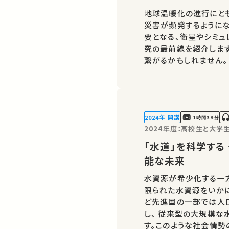
地球温暖化の進行にと
災害が頻発するように
要となる、衛星やシミュ
究の最前線を紹介します
繋がるかもしれません。
シェアをお願いします。 この講演は日本語で行われました。 運営・著
作権処理・映像編…
2024年 開講
1時間39分
2024年度：高校生と大
「水道」を科学す
能な未来─
水資源が希少化する一
限られた水資源をいか
ど先進国の一部では人
し、 従来型の大規模
す。このような社会情勢