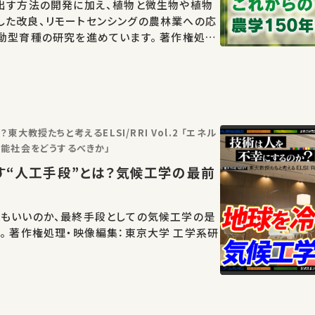
み出す方法の開発に加え、植物と微生物や植物
した改良、リモートセンシングの農林業への応
動型育種の研究を進めています。 著作権処
 農学部
大教授たちと考えるELSI/RRI Vol.2 「エネル
能社会をどうするべきか」
てもいいのか、最終手段としての気候工学の是
学系研