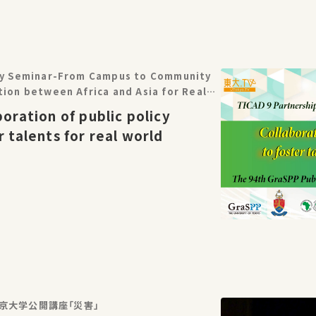
icy Seminar-From Campus to Community
tion between Africa and Asia for Real-
9 Partnership Project
boration of public policy
r talents for real world
東京大学公開講座「災害」