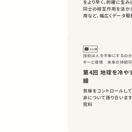
をより早く、的確に生
同士の相互作用を活か
用など、幅広くデータ駆
理・映像編集：東京大学
12分
技術は人を不幸にするのか？東
ギーと環境 未来の持続可
第4回 地球を冷やす“人工手段”とは？気候工学の最前
線
気候をコントロールし
非について語り合います。 著作権処理・映像編集：東京大学 工
究科