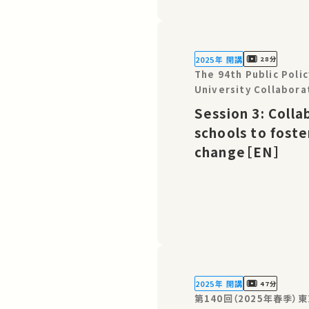
2025年 開講
28分
The 94th Public Pol
University Collabora
World Change: TICAD 
Session 3: Colla
schools to foste
change［EN］
2025年 開講
47分
第140回（2025年春季）