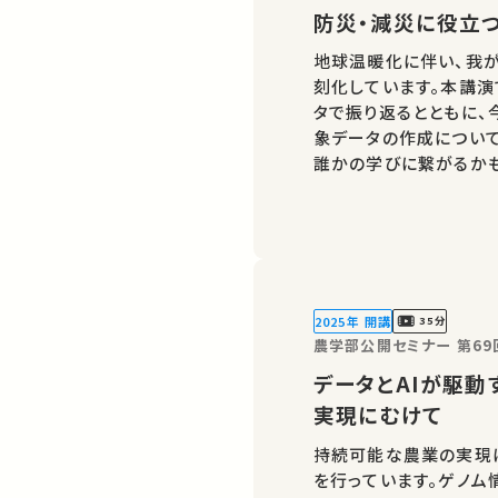
防災・減災に役立
地球温暖化に伴い、我
刻化しています。本講
タで振り返るとともに、
象データの作成について
誰かの学びに繋がるかも
ばSNSなどでシェアをお願いします。 この
た。 運営・著作権処…
2025年 開講
35分
農学部公開セミナー 第69
データとAIが駆動
実現にむけて
持続可能な農業の実現
を行っています。ゲノム