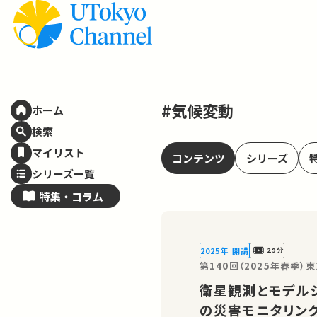
#気候変動
ホーム
検索
マイリスト
コンテンツ
シリーズ
シリーズ一覧
特集・
コラム
2025年 開講
29分
第140回（2025年春季）
衛星観測とモデル
の災害モニタリン