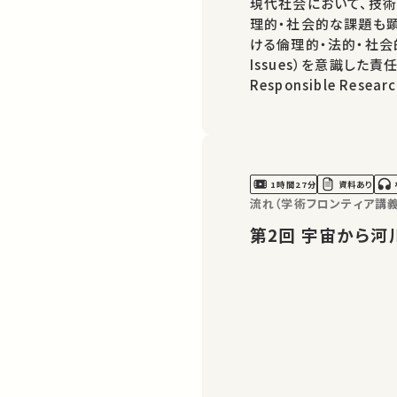
現代社会において、技
理的・社会的な課題も顕
ける倫理的・法的・社会的課題（E
Issues）を意識した責
Responsible Rese
まっています。 本シリ
る技術とその社会的影
1時間27分
資料あり
流れ（学術フロンティア講義
第2回 宇宙か