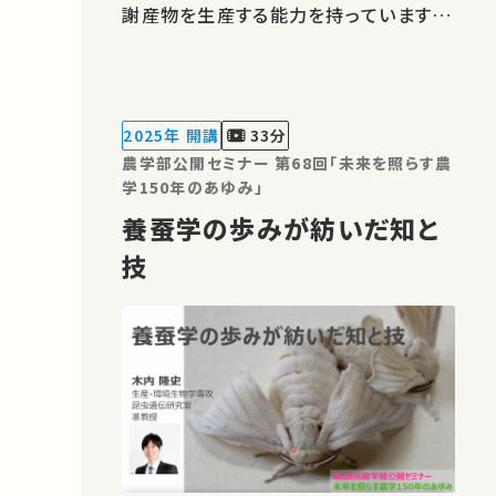
謝産物を生産する能力を持っています。
それらの未知の生合成の機構を酵素の
構造、機能から解き明かすことに取り組
んでいます。★あなたのシェアが、ほかの
誰かの学びに繋がるかもしれません。 お
2025年 開講
33分
気に入りの講義・講演があればSNSなど
農学部公開セミナー 第68回「未来を照らす農
でシ…
学150年のあゆみ」
養蚕学の歩みが紡いだ知と
技