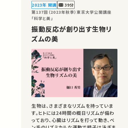
かの誰かの学びに繋がるかもしれませ
2023年 開講
39分
ん。 お気に入りの講義・…
第137回（2023年秋季）東京大学公開講座
「科学と美」
振動反応が創り出す生物リ
ズムの美
生物は、さまざまなリズムを持っていま
す。ヒトには24時間の概日リズムが備わ
っており、心臓はリズムを打って動き、ベ
ン毛のリズミカルな運動で精子は泳ぎま