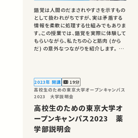
錯覚は人間のだまされやすさを示すもの
として扱われがちですが、実は矛盾する
情報を柔軟に処理する仕組みでもありま
す。この授業では、錯覚を実際に体験して
もらいながら、私たちの心と筋肉 (から
だ) の意外なつながりを紹介します。 ★
あなたのシェアが、ほかの誰かの学びに
繋がるかもしれません。 お気に入りの講
義・講演があればSNSなどでシェアをお
願いします。 運営・著作権処理・映像編
2023年 開講
19分
集：東京大学 大学総合教育研…
高校生のための東京大学オープンキャンパス
2023 大学説明会
高校生のための東京大学オ
ープンキャンパス2023 薬
学部説明会