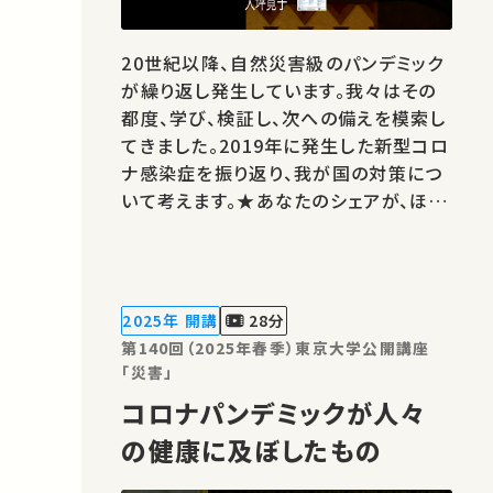
20世紀以降、自然災害級のパンデミック
が繰り返し発生しています。我々はその
都度、学び、検証し、次への備えを模索し
てきました。2019年に発生した新型コロ
ナ感染症を振り返り、我が国の対策につ
いて考えます。★あなたのシェアが、ほか
の誰かの学びに繋がるかもしれません。
お気に入りの講義・講演があればSNSな
どでシェアをお願いします。 この講演は
日本語で行われました。 運営・著作権処
2025年 開講
28分
理・映像編集：東京大学 大…
第140回（2025年春季）東京大学公開講座
「災害」
コロナパンデミックが人々
の健康に及ぼしたもの