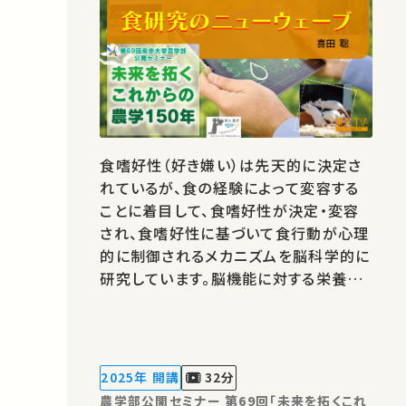
食嗜好性（好き嫌い）は先天的に決定さ
れているが、食の経験によって変容する
ことに着目して、食嗜好性が決定・変容
され、食嗜好性に基づいて食行動が心理
的に制御されるメカニズムを脳科学的に
研究しています。脳機能に対する栄養素
の作用機構の解明、記憶制御機構の解明
と脳疾患改善への応用研究も進めてい
ます。 著作権処理・映像編集：東京大学
農学部
2025年 開講
32分
農学部公開セミナー 第69回「未来を拓くこれ