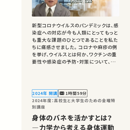
新型コロナウイルスのパンデミックは、感
染症への対応が今も人類にとってもっと
も重大な課題のひとつであることを私た
ちに痛感させました。 コロナや麻疹の例
を挙げ、ウイルスとは何か、ワクチンの重
要性や感染症の予防・対策について、一
緒に考えてみたいと思います。 ★高校生
と大学生のための金曜特別講座 ★あな
たのシェアが、ほかの誰かの学びに繋が
るかもしれません。 お気に入りの講義・
2024年 開講
1時間59分
講演があればSNSなどでシェア…
2024年度：高校生と大学生のための金曜特
別講座
身体のバネを活かすとは？
―力学から考える身体運動