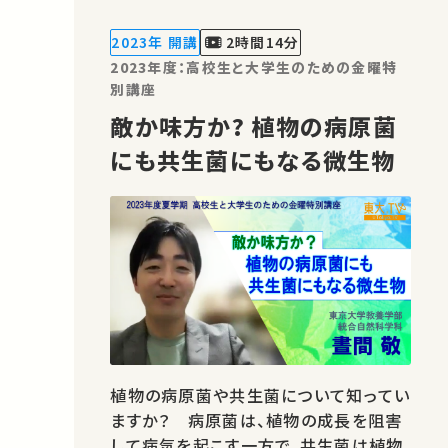
されます。本講義では、これらの手術支援
ロボットの概要や最新の研究について紹
2023年 開講
2時間14分
介します。 講師：小林 英津…
2023年度：高校生と大学生のための金曜特
別講座
敵か味方か? 植物の病原菌
にも共生菌にもなる微生物
植物の病原菌や共生菌について知ってい
ますか？ 病原菌は、植物の成長を阻害
して病気を起こす一方で、共生菌は植物