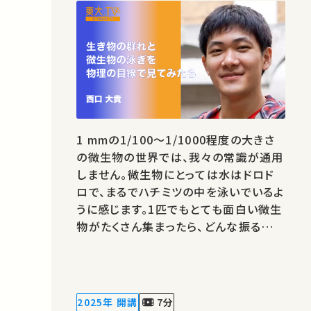
1 mmの1/100～1/1000程度の大きさ
の微生物の世界では、我々の常識が通用
しません。微生物にとっては水はドロド
ロで、まるでハチミツの中を泳いでいるよ
うに感じます。1匹でもとても面白い微生
物がたくさん集まったら、どんな振る舞い
をするでしょうか？生き物の群れに共通す
る法則を見出そうとする「アクティブマタ
ーの物理学」についても紹介します。 ★
高校生と大学生のための金曜特別講座
2025年 開講
7分