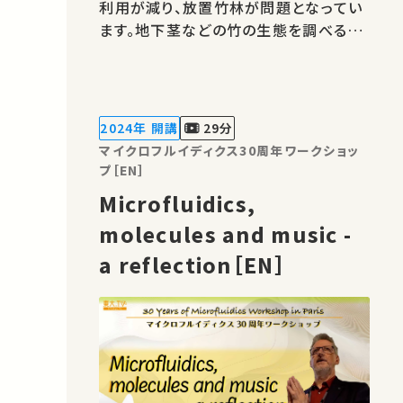
利用が減り、放置竹林が問題となってい
ます。地下茎などの竹の生態を調べるこ
とで、竹林の拡大抑制につなげたいと考
えています。 著作権処理・映像編集：東
京大学 農学部
2024年 開講
29分
マイクロフルイディクス30周年ワークショッ
プ［EN］
Microfluidics,
molecules and music -
a reflection［EN］