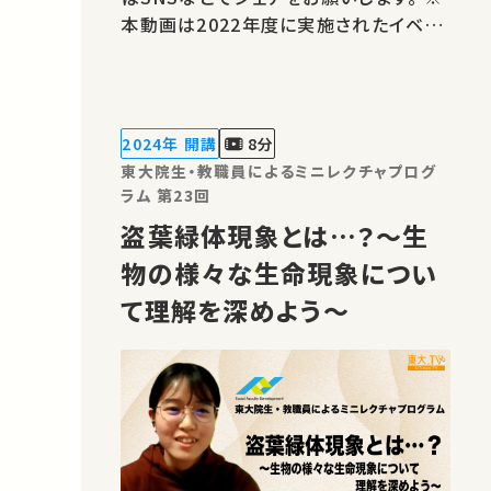
本動画は2022年度に実施されたイベン
トの動画です。データ、情報は実施当時の
ものです。 運営・著作権処理・映像編集：
東京大学 大学総合教育研究センター
2024年 開講
8分
東大院生・教職員によるミニレクチャプログ
ラム 第23回
盗葉緑体現象とは…？～生
物の様々な生命現象につい
て理解を深めよう～