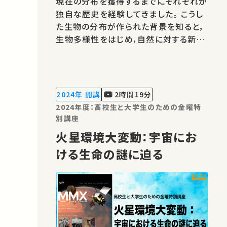
現在の分布を獲得するまでにそれぞれが
独自な歴史を経験してきました。 こうし
た生物の分布が作られた背景を知ると，
生物多様性をはじめ，自然に対する新し
い見方をできるようになるはずです。 本
講義では，日本列島の高山帯に生育する
植物（高山植物）を例に，高山植物の分
布が作られたプロセスを科学的に考えて
2024年 開講
2時間19分
みたいと思います。★高校生と大学生…
2024年度：高校生と大学生のための金曜特
別講座
火星環境大変動：宇宙にお
ける生命の謎に迫る