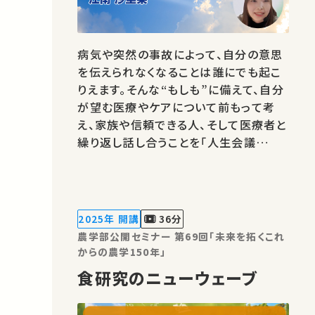
病気や突然の事故によって、自分の意思
を伝えられなくなることは誰にでも起こ
りえます。そんな“もしも”に備えて、自分
が望む医療やケアについて前もって考
え、家族や信頼できる人、そして医療者と
繰り返し話し合うことを「人生会議
（Advance Care Planning：ACP）」と
いいます。この講義では、ACPの基本的
な考え方や話し合いの進め方を学び、人
生の最期を自分らしく迎えるために、今
2025年 開講
36分
できる準備について一緒に考えていきま
農学部公開セミナー 第69回「未来を拓くこれ
す。
からの農学150年」
食研究のニューウェーブ