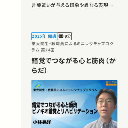
言葉遣いが与える印象や異なる表現の
可能性について、立ち止まって考えてみ
ましょう。 ★あなたのシェアが、ほかの誰
かの学びに繋がるかもしれません。 お気
に入りの講義・講演があればSNSなどで
2025年 開講
9分
シェアをお願いします。 運…
東大院生・教職員によるミニレクチャプログ
ラム 第24回
錯覚でつながる心と筋肉（か
らだ）