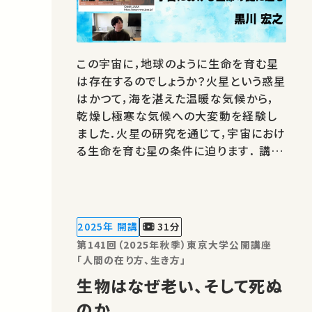
この宇宙に，地球のように生命を育む星
は存在するのでしょうか？火星という惑星
はかつて，海を湛えた温暖な気候から，
乾燥し極寒な気候への大変動を経験し
ました．火星の研究を通じて，宇宙におけ
る生命を育む星の条件に迫ります． 講
師：黒川 宏之 ★高校生と大学生のため
の金曜特別講座 ★あなたのシェアが、
ほかの誰かの学びに繋がるかもしれませ
ん。 お気に入りの講義・講演があれば
2025年 開講
31分
SNSなどでシェアをお願いします…
第141回（2025年秋季）東京大学公開講座
「人間の在り方、生き方」
生物はなぜ老い、そして死ぬ
のか