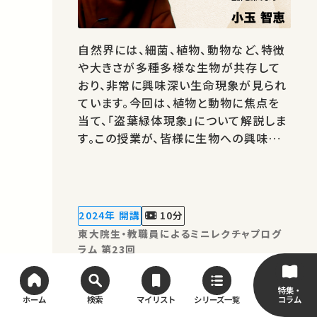
自然界には、細菌、植物、動物など、特徴
や大きさが多種多様な生物が共存して
おり、非常に興味深い生命現象が見られ
ています。今回は、植物と動物に焦点を
当て、「盗葉緑体現象」について解説しま
す。この授業が、皆様に生物への興味を
抱いていただくきっかけとなれば幸いで
す。「東大院生・教職員によるミニレクチ
ャプログラム」は、東京大学フューチャー
ファカルティプログラム（大学で教えるこ
2024年 開講
10分
とを学ぶプログラムです：東大FFP…
東大院生・教職員によるミニレクチャプログ
ラム 第23回
DOHaD～プレコンセプショ
特集・
ンケアの必要性～
コラム
ホーム
検索
マイリスト
シリーズ一覧