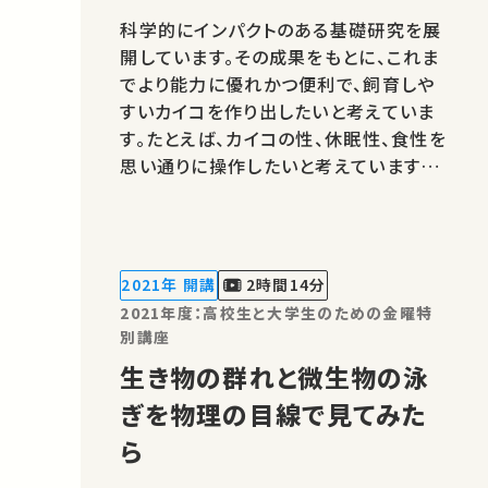
科学的にインパクトのある基礎研究を展
開しています。その成果をもとに、これま
でより能力に優れかつ便利で、飼育しや
すいカイコを作り出したいと考えていま
す。たとえば、カイコの性、休眠性、食性を
思い通りに操作したいと考えています。そ
のために、カイコのゲノム配列を任意に
改変する技術開発も行っています。★あ
なたのシェアが、ほかの誰かの学びに繋
がるかもしれません。 お気に入りの講
2021年 開講
2時間14分
義・講演があればSNSなどでシェア…
2021年度：高校生と大学生のための金曜特
別講座
生き物の群れと微生物の泳
ぎを物理の目線で見てみた
ら