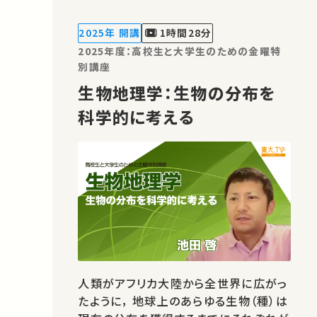
竹下 大介 ★高校生と大学生のための
金曜特別講座 ★あなたのシェアが、ほか
2025年 開講
1時間28分
の誰かの学びに繋がるか…
2025年度：高校生と大学生のための金曜特
別講座
生物地理学：生物の分布を
科学的に考える
人類がアフリカ大陸から全世界に広がっ
たように， 地球上のあらゆる生物（種）は