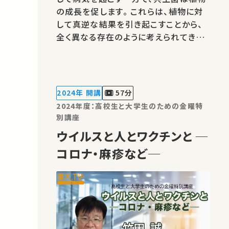
の成長を促します。 これらは、植物に対
して真逆な結果を引き起こすことから、
全く異なる存在のように考えられてきま
したが、本当にそうなのでしょうか？ 本
講座では、病原菌と共生菌は、一見違う
ように見えて非常に近い存在でもあるこ
とや、そのことを踏まえてどのように病原
2024年 開講
57分
性を抑えつつ共生菌を農業に活用し…
2024年度：高校生と大学生のための金曜特
別講座
ウイルスと人とワクチンと ─
コロナ・麻疹など─