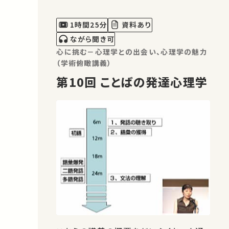
上で、現在の子育てに潜む危うさについ
て考えてみます。 03:22 発達と感情の心
1時間25分
資料あり
理学からみる子育ての…
ながら聞き可
心に挑む－心理学との出会い、心理学の魅力
（学術俯瞰講義）
第10回 ことばの発達心理学