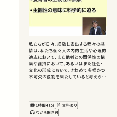
私たちが日々、経験し表出する種々の感
情は、私たち個々人の内的生活や心理的
適応において、また他者との関係性の構
築や維持において、あるいはまた社会・
文化の形成において、きわめて多様かつ
不可欠の役割を果たしていると考えられ
る。この演習では、感情の進化論的ある
いは生物学な基礎を踏まえながら、私た
ちの日常における感情の機能と意味につ
いて考察してみることにしたい。
1時間41分
資料あり
ながら聞き可