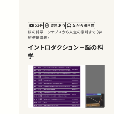
ァー・ロイド氏に駒場での講義をお願い
しました。ロイド氏は著書「１３７億年の
物語」において宇宙と生物、人間と文明
の歴史を統合する試みを行い、文系と理
23分
資料あり
ながら聞き可
系を統合する書として高…
脳の科学－シナプスから人生の意味まで（学
術俯瞰講義）
イントロダクション－脳の科
学