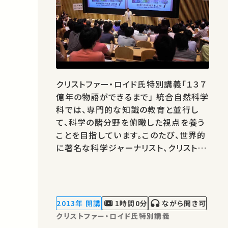
クリストファー・ロイド氏特別講義「１３７
億年の物語ができるまで」 統合自然科学
科では、専門的な知識の教育と並行し
て、科学の諸分野を俯瞰した視点を養う
ことを目指しています。このたび、世界的
に著名な科学ジャーナリスト、クリストフ
ァー・ロイド氏に駒場での講義をお願い
しました。ロイド氏は著書「１３７億年の
物語」において宇宙と生物、人間と文明
の歴史を統合する試みを行い、文系と理
2013年 開講
1時間0分
ながら聞き可
系を統合する書として高…
クリストファー・ロイド氏特別講義