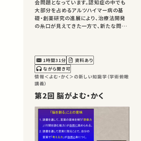
会問題となっています。認知症の中でも
大部分を占めるアルツハイマー病の基
礎・創薬研究の進展により、治療法開発
の糸口が見えてきた一方で、新たな問題
点も浮かび上がってきています。この講
義では、最先端の研究成果を紹介しなが
ら、今後どのように認知症と戦っていけ
ばよいのかを考えます。 04:52 超高齢社
1時間31分
資料あり
会と認知症 15:38 認知症の…
ながら聞き可
情報＜よむ・かく＞の新しい知識学（学術俯瞰
講義）
第2回 脳がよむ・かく