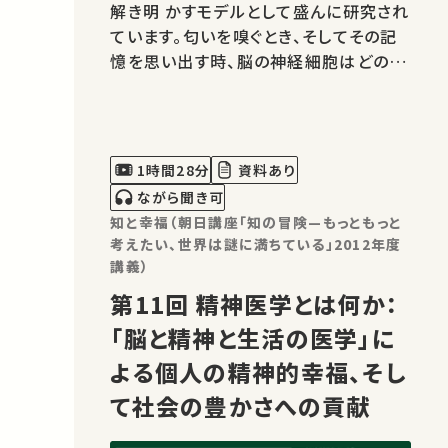
解き明 かすモデルとして盛んに研究され
ています。匂いを嗅ぐとき、そしてその記
憶を思い出す時、脳の神経細胞はどのよ
うな活動 をしているのでしょうか。小さな
昆虫の小さな脳を覗く事によって明らか
にされつつある記憶研究の一端を紹介し
ます。
1時間28分
資料あり
ながら聞き可
知と幸福（朝日講座「知の冒険—もっともっと
考えたい、世界は謎に満ちている」2012年度
講義）
第11回 精神医学とは何か：
「脳と精神と生活の医学」に
よる個人の精神的幸福、そし
て社会の豊かさへの貢献