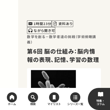
など、新方法論の開発過程と現況を述べ
る。
1時間23分
資料あり
ながら聞き可
数学を創る－数学者達の挑戦（学術俯瞰講
義）
第6回 脳の仕組み：脳内情
報の表現、記憶、学習の数理
特集・
コラム
ホーム
検索
マイリスト
シリーズ一覧