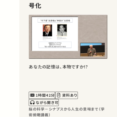
号化
あなたの記憶は、本物ですか!?
1時間42分
資料あり
ながら聞き可
脳の科学－シナプスから人生の意味まで（学
術俯瞰講義）