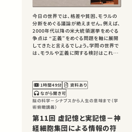
今日の世界では、格差や貧困、モラルの
分断をめぐる議論が絶えません。例えば、
2000年代以降の米大統領選挙をめぐる
争点は “正義”をめぐる問題を軸に展開
してきたと言えるでしょう。学問の世界で
は、モラルや正義に関する検討はこれま
で哲学や倫理学を中心とする規範理論
の立場から行われてきました。しかし近
年、ヒトやヒト以外の霊長類の分配行動
を中心に、社会科学の諸領域が脳科学・
1時間49分
資料あり
生物学と連携するかたちで、正義を支え
ながら聞き可
る心…
脳の科学－シナプスから人生の意味まで（学
術俯瞰講義）
第11回 虚記憶と実記憶－神
経細胞集団による情報の符