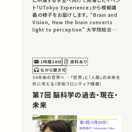
に所属する学生へ向けて開催したイベン
ト「UTokyo Experience」から模擬講
義の様子をお届けします。 “Brain and
Vision, How the brain converts
light to perception” 大学院総合文
化研究科 四本裕子教授 全学交換留
学（USTEP）についてはこちらから ★あ
なたのシェアが、ほかの誰かの学びに繋
がるかもしれません。 お気に入りの講
1時間36分
資料あり
義・講演があればSNSなどでシェアをお
ながら聞き可
願いします。
30年後の世界へ ―「世界」と「人間」の未来を
共に考える（学術フロンティア講義）
第7回 脳科学の過去・現在・
未来