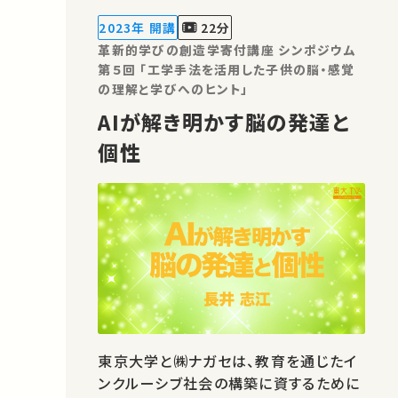
2023年 開講
22分
革新的学びの創造学寄付講座 シンポジウム
第５回 「工学手法を活用した子供の脳・感覚
の理解と学びへのヒント」
AIが解き明かす脳の発達と
個性
東京大学と㈱ナガセは、教育を通じたイ
ンクルーシブ社会の構築に資するために