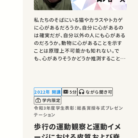
私たちのそばにいる猫やカラスやトカゲ
に心があるだろうか。自分に心があるの
は確実だが、自分以外の人にも心がある
のだろうか。動物に心があることを示す
ことは原理上不可能かも知れない。で
も、心がありそうかどうか推測することは
できる。動物の心を知ろうとする研究を
紹介します。 講師：岡ノ谷 一夫 ★高校
生と大学生のための金曜特別講座 ★あ
なたのシェアが、ほかの誰かの学びに繋
2022年 開講
5分
ながら聞き可
がるかもしれません。 お気に入…
学内限定
令和3年度学生表彰：総長賞授与式プレゼン
テーション
歩行の運動観察と運動イメ
ージにおける皮質および脊