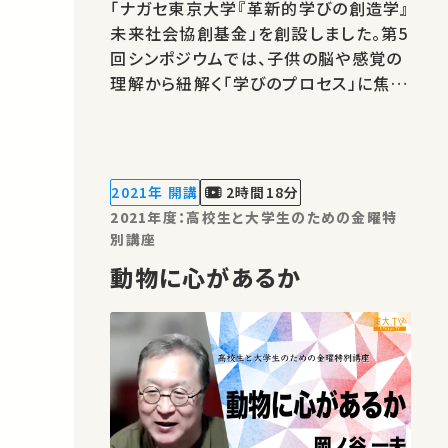
「ナガセ東京大学『革新的学びの創造学』
未来社会協創基金」を創設しました。第5
回シンポジウムでは、子供の脳や感覚の
理解から紐解く「学びのプロセス」に焦点
を当て、工学的なアプローチを活用した
研究および事例をご紹介します。 ★あな
たのシェアが、ほかの誰かの学びに繋が
るかもしれません。 お気に入りの講義・
2021年 開講
2時間18分
講演があればSNSなどでシェアを…
2021年度：高校生と大学生のための金曜特
別講座
動物に心があるか