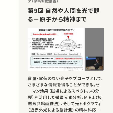
ア（学術俯瞰講義）
第9回 自然や人間を光で観
る－原子から精神まで
質量・電荷のない光子をプローブとして、
さまざまな情報を得ることができる。ゼ
ーマン効果（磁場によるスペクトルの分
裂）を活用した微量元素分析、ＭＲＩ（核
磁気共鳴画像法）、そして光トポグラフィ
（近赤外光による脳計測）の精神科応用