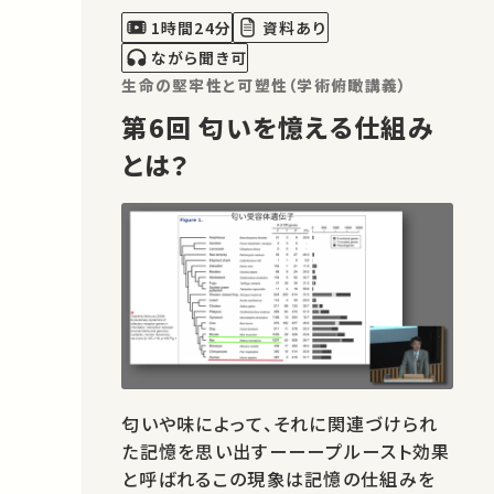
の歴史を統合する試みを行い、文系と理
1時間24分
資料あり
系を統合する書として高…
ながら聞き可
生命の堅牢性と可塑性（学術俯瞰講義）
第6回 匂いを憶える仕組み
とは？
匂いや味によって、それに関連づけられ
た記憶を思い出すーーープルースト効果
と呼ばれるこの現象は記憶の仕組みを