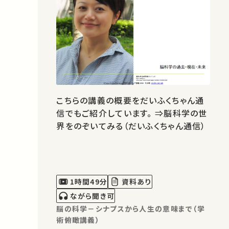
こちらの講義の概要をだいふくちゃん通
信でもご紹介しています。 ⇒脳科学の世
界をのぞいてみる（だいふくちゃん通信）
1時間49分
資料あり
ながら聞き可
脳の科学－シナプスから人生の意味まで（学
術俯瞰講義）