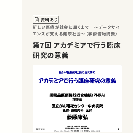
らかになってきた。 現代の創薬は、病気
の鍵となる標的分子の発見、作用する化
合物の探索と創成、そして生体内におけ
資料あり
る薬理効果の検証という科学的な方
新しい医療が社会に届くまで ～データサイ
法…
エンスが支える健康社会～（学術俯瞰講義）
第7回 アカデミアで行う臨床
研究の意義