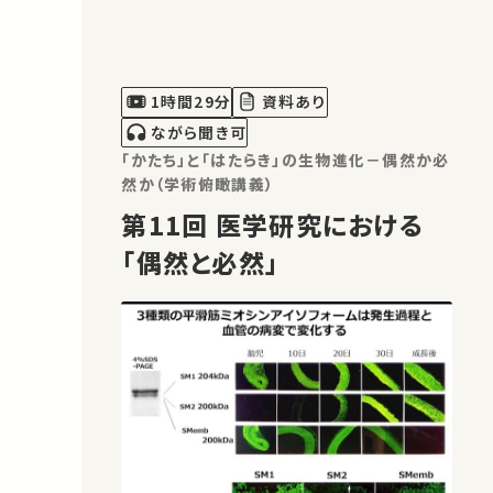
ょうか？その語源、漢字文化圏での類似の
用語、臨床試験でのプラセボの作成法、
臨床試験と診療での使われ方の違い、倫
理との関係など、 プラセボの多義的性格
1時間29分
資料あり
を探ります。
ながら聞き可
「かたち」と「はたらき」の生物進化－偶然か必
然か（学術俯瞰講義）
第11回 医学研究における
「偶然と必然」