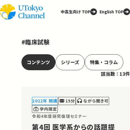
中高生向け TOP
English TOP
#臨床試験
コンテンツ
シリーズ
特集・コラム
該当数：13件
2022年 開講
15分
ながら聞き可
学内限定
令和4年度研究倫理セミナー
第4回 医学系からの話題提