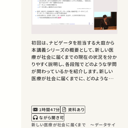
初回は、ナビゲータを担当する大庭から
本講義シリーズの概要として、新しい医
療が社会に届くまでの現在の状況を分か
りやすく説明し、各段階でどのような学問
が関わっているかを紹介します。新しい
医療が社会に届くまでに、どのような点
が課題とされているのでしょうか。その中
での、データサイエンスの実践とは。現
在、進路を模索している学生には、このシ
リーズを通して、よりよい健康社会を目
1時間47分
資料あり
指す上で自分がどのように関わって…
ながら聞き可
新しい医療が社会に届くまで ～データサイ