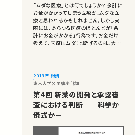
「ムダな医療」とは何でしょうか？ 余計に
お金がかかってしまう医療が、ムダな医
療と思われるかもしれません。しかし実
際には、あらゆる医療のほとんどが「余
計にお金がかかる」行為です。お金だけ
考えて、医療はムダ！と断ずるのは、大き
な誤りです。「ムダな医療」と「そうでない
医療」を切り分けるには、お金だけでな
く、もう一つ別のものさしが必要です。こ
の講義では、そのものさしの当て方と、ム
2013年 開講
ダ度合いの評価法を紹介しま…
東京大学公開講座「統計」
第4回 新薬の開発と承認審
査における判断 －科学か
儀式かー