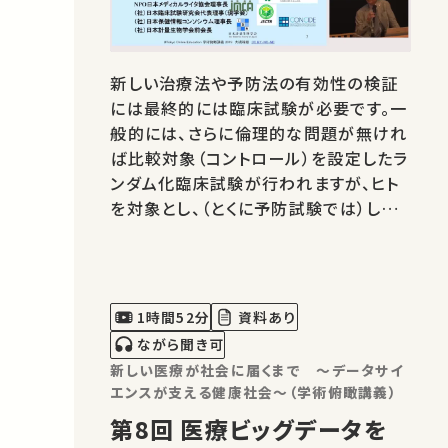
新しい治療法や予防法の有効性の検証
には最終的には臨床試験が必要です。一
般的には、さらに倫理的な問題が無けれ
ば比較対象（コントロール）を設定したラ
ンダム化臨床試験が行われますが、ヒト
を対象とし、（とくに予防試験では）しば
しば大規模とならざるを得ず、さらに経
済的利害関係が絡む臨床試験には実施
上の課題がとても多いです。2013年に発
覚した降圧薬臨床試験の不祥事は、わが
1時間52分
資料あり
国の臨床試験実施のためのインフラスト
ながら聞き可
ラ…
新しい医療が社会に届くまで ～データサイ
エンスが支える健康社会～（学術俯瞰講義）
第8回 医療ビッグデータを