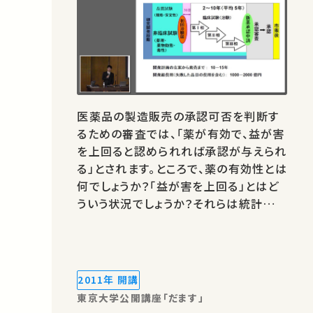
医薬品の製造販売の承認可否を判断す
るための審査では、「薬が有効で、益が害
を上回ると認められれば承認が与えられ
る」とされます。ところで、薬の有効性とは
何でしょうか？「益が害を上回る」とはど
ういう状況でしょうか？それらは統計学や
意志決定科学の枠組みではどのように
表現される（あるいは表現できない）ので
しょうか？本講義では、現実の医薬品規
制の狭間にある重大な「そもそも論」を
2011年 開講
実例を使って考えます。
東京大学公開講座「だます」