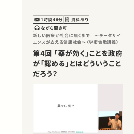
や超高齢者などは除外されやすい、合併
症や併用薬も限られた試験が多い、試験
期間も短く長期的な有効性や安全性が
1時間46分
資料あり
わからない）が多く、市販後に思わぬ
ながら聞き可
副…
新しい医療が社会に届くまで ～データサイ
エンスが支える健康社会～（学術俯瞰講義）
第4回 「薬が効く」ことを政府
が「認める」とはどういうこと
だろう？