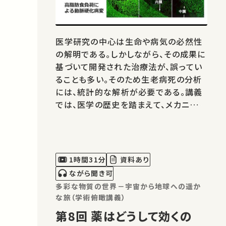
医学研究の中心は生命や病気の必然性
の解明である。しかしながら、その成果に
基づいて開発された治療法が、誤ってい
ることも多い。そのため生老病死の分析
には、統計的な解析が必要である。講義
では、医学の歴史を踏まえて、メカニズム
の理解と統計的な考え方がどのように成
立したか、またこれからの医学研究のあ
り方について解説する。
1時間31分
資料あり
ながら聞き可
多彩な物質の世界－宇宙から地球への遥か
な旅（学術俯瞰講義）
第8回 薬はどうして効くの