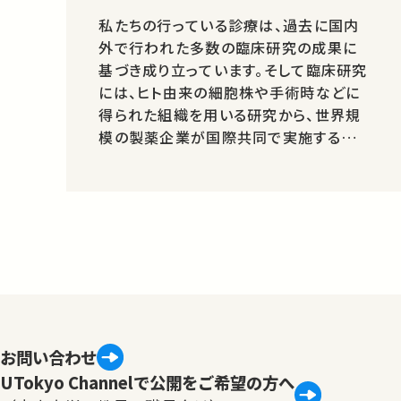
私たちの行っている診療は、過去に国内
外で行われた多数の臨床研究の成果に
基づき成り立っています。そして臨床研究
には、ヒト由来の細胞株や手術時などに
得られた組織を用いる研究から、世界規
模の製薬企業が国際共同で実施する臨
床試験まで、その内容は様々な形態があ
ります。一方で、基礎研究の成果が、日常
診療に広く導入されるまでの期間は約四
半世紀かかり（Science&nbsp;
321:1298-1299, 2008）、医薬品の場合
だと世界市場…
お問い合わせ
UTokyo Channelで公開をご希望の方へ