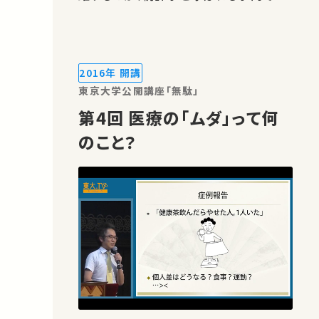
近年は、人工知能などに代表されるデー
タサイエンスと呼ばれる新たな学問の流
れもうまれてきています。本講義では、コ
ーディネータを担当する松山より、この講
2016年 開講
義シリーズを通じて知っておくべ…
東京大学公開講座「無駄」
第4回 医療の「ムダ」って何
のこと？