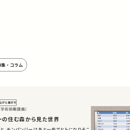
特集・コラム
ながら聞き可
（学術俯瞰講義）
パンジーの住む森から見た世界
と、チンパンジーはあと一歩でヒトになりそこ