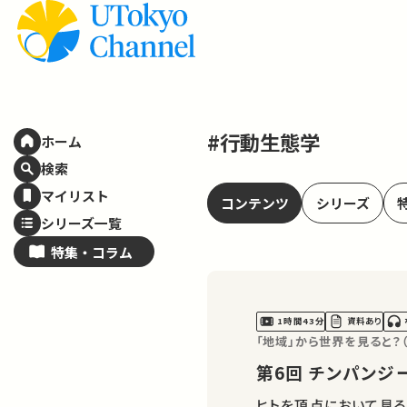
#行動生態学
ホーム
検索
マイリスト
コンテンツ
シリーズ
シリーズ一覧
特集・
コラム
1時間43分
資料あり
「地域」から世界を見ると？
第6回 チン
ヒトを頂点において見る