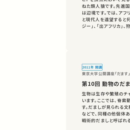
ねた類人猿です。先進国
は辺境です。では、アフ
と現代人を遠望すると何
ジー」、「出アフリカ」
南北問題、地球の未来な
2011年 開講
東京大学公開講座「だます
第10回 動物のだ
生物は生存や繁殖のチャ
います。ここでは、脊索
す。だましが見られる文
などで、同種の他個体あ
戦術的だましと呼ばれ
力が脳の進化を促した