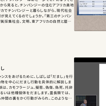
から見ると、チンパンジーの住むアフリカ奥地
リカでチンパンジーと暮らしながら、現代社会
が見えてくるのでしょうか。「第三のチンパン
、狩猟採集社会、文明、東アフリカの自然と歴史、
どをキーワードに論じます。
」
まし
ンスをあげるために、しばしば「だまし」を行
動物を中心にだまし行動を具体的に解説しま
脈は、カモフラージュ、擬態、偽傷、偽死、托卵
るいは他種個体をだまします。霊長類では、
る仲間の裏をかく行動がみられ、このような能
と考えられています。人間は協力する動物とし