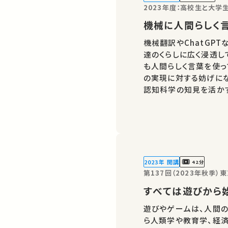
2023年度：高校生と大
機械に人間らしく
機械翻訳やChatGP
達のくらしに広く浸透し
も人間らしく言葉を使っ
の実現に対する妨げにな
認知科学の知見を活かす
研究・方法を概観したいと思います。 講師：
生のための金曜特別…
2023年 開講
42分
第137回（2023年秋季
すべては遊びから
遊びやゲームは、人間の
ら人類学や教育学、経