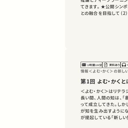
てきます。 ★公開シンポジウム 深層学習の先にあるもの – 記号推論
との融合を目指して（2）については 
工知能学教育寄付講座
ー ★あなたのシェアが
1時間10分
資料あり
情報＜よむ・かく＞の新し
第1回 よむ・
＜よむ・かく＞はリテラ
長い間、人間の知は、「
って成立してきた。しか
が知を生み出すようにな
が提起している「新しい
い。第1回目は、新しい