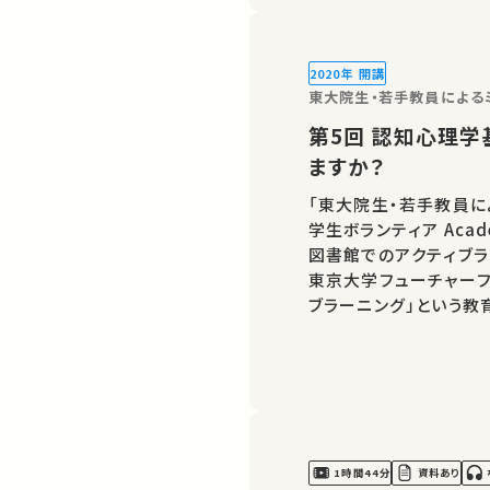
2020年 開講
東大院生・若手教員による
第5回 認知心理学基礎 記憶：あなたはどんな風に覚え
ますか？
「東大院生・若手教員に
学生ボランティア Acade
図書館でのアクティブラ
東京大学フューチャーフ
ブラーニング」という教
クチャをお楽しみください。 コンピューターに記録すること
る、人間の記憶のメカニ
1時間44分
資料あり