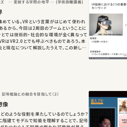
ズ ― 変貌する学問の地平 ― (学術俯瞰講義)
世界
集めている。VRという言葉がはじめて使われ
であるから、今回は2周目のブームということに
今とでは技術的・社会的な環境が全く異なって
RはVR2.0とでも呼ぶべきものであろう。本
去と現在について解説したうえで、この新しい
ていくのか、どうわれわれの考え方や産業や社会
かについて…
 記号推論との融合を目指して（２）
と想像
どのような役割を果たしているのでしょうか？
二階建てモデルで知能を理解することで、記号
ングをつなぐ人工知能の新たな可能性が見え