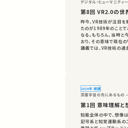
デジタル・ヒューマニティー
第8回 VR2.0の
昨今、VR技術が注目を
たのが1989年のこと
なる。もちろん、当時と
おり、その意味で現在のV
講義では、VR技術の過
VR2.0はどう進化し
に影響を与えていくの
2019年 開講
深層学習の先にあるもの –
第1回 意味理解
知能全体の中で、想像は
記号系と知覚運動系の
推論とディープラーニ