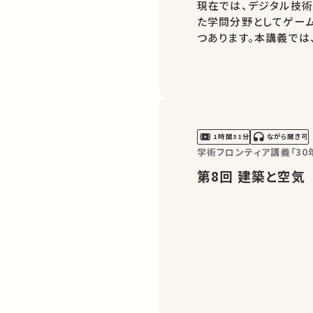
現在では、デジタル技
た学問分野としてゲーム研
つあります。本講義では、そ
シェアが、ほかの誰かの
講義・講演があればSN
1時間31分
ながら聞き可
学術フロンティア講義「3
第8回 建築と空気