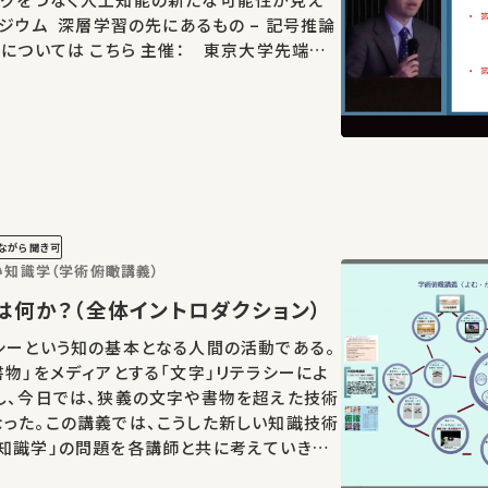
こちら 主催： 東京大学先端人
 共催： 東京大学次世代知能科学研究センタ
…
ながら聞き可
い知識学（学術俯瞰講義）
かくとは何か？（全体イントロダクション）
シーという知の基本となる人間の活動である。
書物」をメディアとする「文字」リテラシーによ
し、今日では、狭義の文字や書物を超えた技術
った。この講義では、こうした新しい知識技術
知識学」の問題を各講師と共に考えていきた
知識学の問題群への導入をはかる。