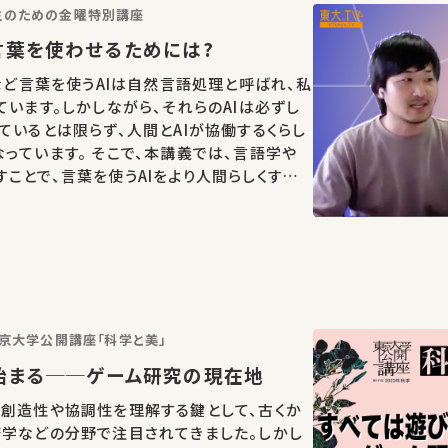
学生のための金曜特別講座
言葉を使わせるためには?
Tなど言葉を使うAIは自然言語処理と呼ばれ、私
ています。しかしながら、それらのAIは必ずし
ているとは限らず、人間とAIが協働するくらし
っています。 そこで、本講義では、言語学や
ことで、言葉を使うAIをより人間らしくする
大関洋平 ★高校生と大学
）東京大学公開講座「科学と美」
始まる──ゲーム研究の現在地
創造性や協調性を理解する鍵として、古くか
済学などの分野で注目されてきました。しかし