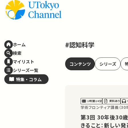
#認知科学
ホーム
検索
マイリスト
コンテンツ
シリーズ
シリーズ一覧
特集・
コラム
1時間24分
資料あり
学術フロンティア講義（3
第3回 30年後30歳になる君たちに90歳になる私がで
きること：新しい