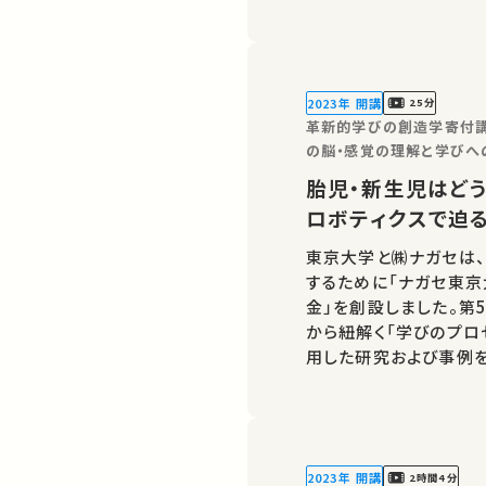
2023年 開講
25分
革新的学びの創造学寄付講
の脳・感覚の理解と学びへ
胎児・新生児はどう
ロボティクスで迫
東京大学と㈱ナガセは
するために「ナガセ東
金」を創設しました。第
から紐解く「学びのプロ
用した研究および事例をご紹介します。 
誰かの学びに繋がるかも
ばSNSなどでシェアを
2023年 開講
2時間4分