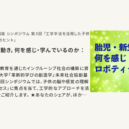
座 シンポジウム 第５回 「工学手法を活用した子供
のヒント」
動き，何を感じ・学んでいるのか ：
る
、教育を通じたインクルーシブ社会の構築に資
京大学『革新的学びの創造学』未来社会協創基
5回シンポジウムでは、子供の脳や感覚の理解
セス」に焦点を当て、工学的なアプローチを活
★あなたのシェアが、ほかの
しれません。 お気に入りの講義・講演があれ
…