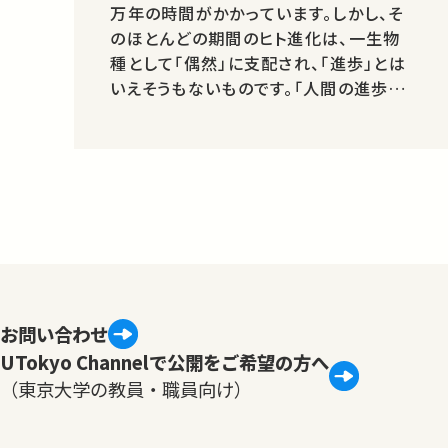
万年の時間がかかっています。しかし、そ
のほとんどの期間のヒト進化は、一生物
種として「偶然」に支配され、「進歩」とは
いえそうもないものです。「人間の進歩」
と呼べそうなヒト進化の証拠はどこにあ
るでしょうか？考えてみましょう。
00:15 自然人類学の紹介とヒト進化の
概略 11:17 直立二足歩行で得たもの、
負ったもの …
お問い合わせ
UTokyo Channelで公開をご希望の方へ
（東京大学の教員・職員向け）