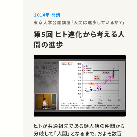
の大型化 29:24 ヒトの出産、サルの出
産 ★ 高校生のための東京大学オープ
2014年 開講
ン…
東京大学公開講座「人間は進歩しているか？」
第5回 ヒト進化から考える人
間の進歩
ヒトが共通祖先である類人猿の仲間から
分岐して「人間」となるまで、およそ数百