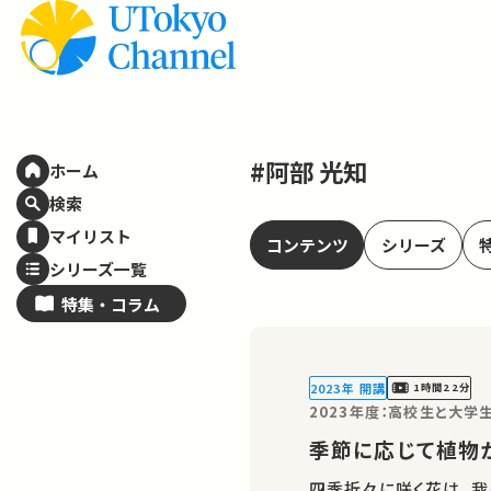
#阿部 光知
ホーム
検索
マイリスト
コンテンツ
シリーズ
シリーズ一覧
特集・
コラム
2023年 開講
1時間22分
2023年度：高校生と大
季節に応じて植物
四季折々に咲く花は、我