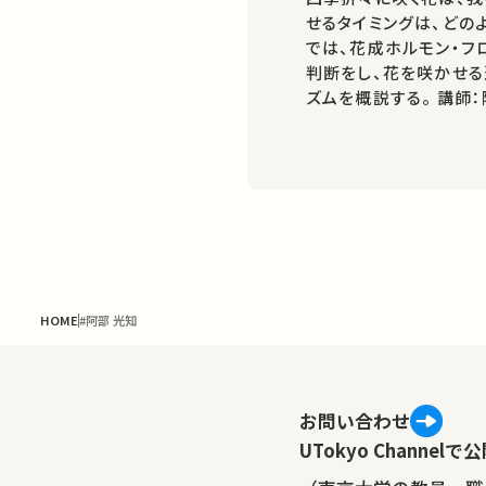
せるタイミングは、どの
では、花成ホルモン・フ
判断をし、花を咲かせる
ズムを概説する。 講師：阿部 光知 ★高校生と大学生のための金曜特
別講座 ★あなたのシェアが、ほかの誰かの学びに繋がるかもしれま
せん。 お気に…
HOME
#阿部 光知
お問い合わせ
UTokyo Channe