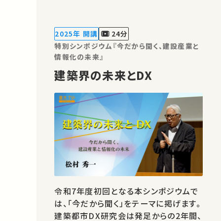
足、生産性、そして持続可能性――建設産業
が直面する課題解決に向け、 建築都市
DX研究会では、その推進力となる「産学
2025年 開講
24分
連携」に焦点を当てたシンポジウムを…
特別シンポジウム『今だから聞く、建設産業と
情報化の未来』
建築界の未来とDX
令和7年度初回となる本シンポジウムで
は、「今だから聞く」をテーマに掲げます。
建築都市DX研究会は発足からの2年間、