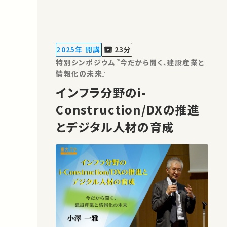
を当て、工学的なアプローチを活用した
研究および事例をご紹介します。 ★あな
たのシェアが、ほかの誰かの学びに繋が
るかもしれません。 お気に入りの講義・
2025年 開講
23分
講演があればSNSなどでシェアを…
特別シンポジウム『今だから聞く、建設産業と
情報化の未来』
インフラ分野のi-
Construction/DXの推進
とデジタル人材の育成