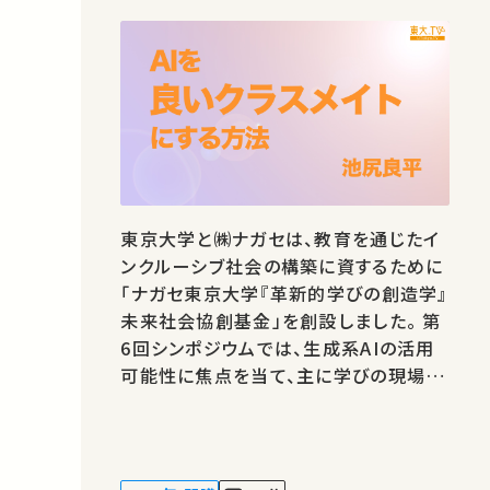
東京大学と㈱ナガセは、教育を通じたイ
ンクルーシブ社会の構築に資するために
「ナガセ東京大学『革新的学びの創造学』
未来社会協創基金」を創設しました。 第
6回シンポジウムでは、生成系AIの活用
可能性に焦点を当て、主に学びの現場や
学びを支える技術としての事例および研
究をご紹介します。 講師：池尻良平 ★あ
なたのシェアが、ほかの誰かの学びに繋
がるかもしれません。 お気に入りの講