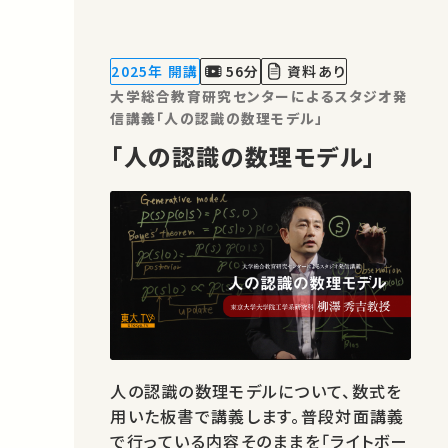
ョン」について紹介します。 講師：馬場 雪
乃 ★高校生と大学生のための金曜特別
講座 ★あなたのシェアが、ほかの誰か
2025年 開講
56分
資料あり
の学びに繋がるかもしれません。 …
大学総合教育研究センターによるスタジオ発
信講義「人の認識の数理モデル」
「人の認識の数理モデル」
人の認識の数理モデルについて、数式を
用いた板書で講義します。普段対面講義
で行っている内容そのままを「ライトボー