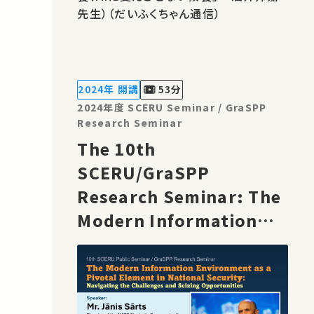
先生）（だいふくちゃん通信）
2024年 開講
53分
2024年度 SCERU Seminar / GraSPP
Research Seminar
The 10th
SCERU/GraSPP
Research Seminar: The
Modern Information
Environment as a
Pivotal Element in
National Security [EN]