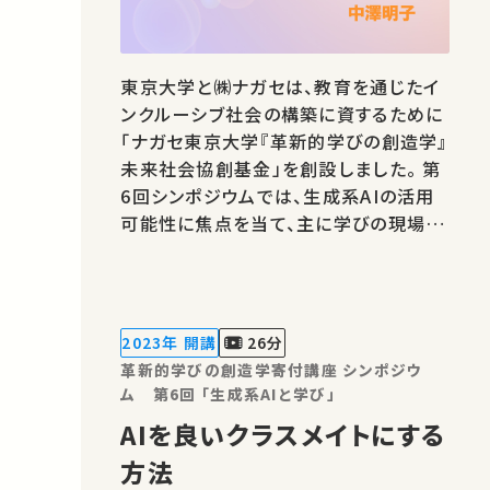
東京大学と㈱ナガセは、教育を通じたイ
ンクルーシブ社会の構築に資するために
「ナガセ東京大学『革新的学びの創造学』
未来社会協創基金」を創設しました。 第
6回シンポジウムでは、生成系AIの活用
可能性に焦点を当て、主に学びの現場や
学びを支える技術としての事例および研
究をご紹介します。 講師：中澤明子 ★あ
なたのシェアが、ほかの誰かの学びに繋
がるかもしれません。 お気に入りの講
2023年 開講
26分
義・講演があればSNSなどでシ…
革新的学びの創造学寄付講座 シンポジウ
ム 第6回 「生成系AIと学び」
AIを良いクラスメイトにする
方法