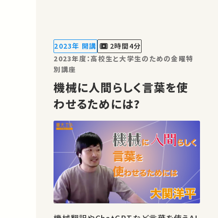
ほかの誰かの学びに繋がるかもしれませ
ん。 お気に入りの講義・講演があれば
SNSなどでシェアをお願いします。 この
講演は日本語で行われました。 運営・著
2023年 開講
2時間4分
作権処理・映像編集：東京…
2023年度：高校生と大学生のための金曜特
別講座
機械に人間らしく言葉を使
わせるためには?
機械翻訳やChatGPTなど言葉を使うAI