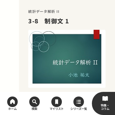
ばSNSなどでシェアをお願いします。 運
営・著作権処理・映像編集：東京大学 大
統計データ解析 II
学総合教育研究センター こ…
3-8 制御文 1
特集・
コラム
ホーム
検索
マイリスト
シリーズ一覧
最適化手法（数理手法III）