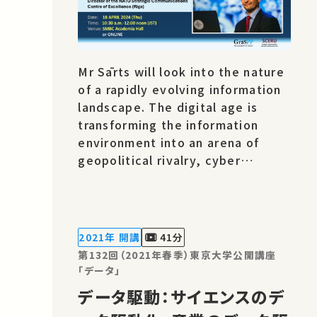
Mr Sārts will look into the nature
of a rapidly evolving information
landscape. The digital age is
transforming the information
environment into an arena of
geopolitical rivalry, cyber
warfare, and ideological
confrontation. Technological
advancements, innovations in
information dissemination and
2021年 開講
41分
communication technologies
第132回（2021年春季）東京大学公開講座
present new potential
「データ」
vulnerabilities. What is the
データ駆動：サイエンスのデ
transformative potenti…