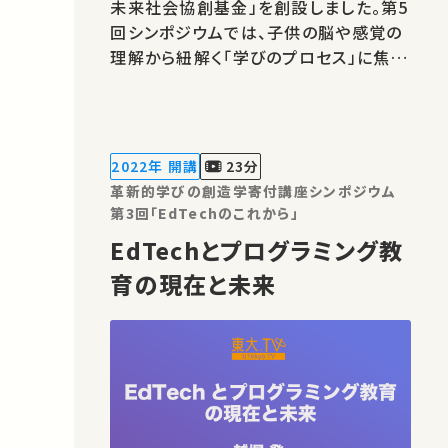
未来社会協創基金」を創設しました。第5
回シンポジウムでは、子供の脳や感覚の
理解から紐解く「学びのプロセス」に焦点
を当て、工学的なアプローチを活用した
研究および事例をご紹介します。 ★あな
たのシェアが、ほかの誰かの学びに繋が
るかもしれません。 お気に入りの講義・
2022年 開講
23分
講演があればSNSなどでシェアを…
革新的学びの創造学寄付講座シンポジウム
第3回「EdTechのこれから」
EdTechとプログラミング教
育の現在と未来