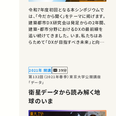
令和7年度初回となる本シンポジウムで
は、「今だから聞く」をテーマに掲げます。
建築都市DX研究会は発足からの2年間、
建築・都市分野におけるDXの最前線を
追い続けてきました。 いま、私たちはあ
らためて「DXが目指すべき未来」と向き
合う時期にあると感じています。 人手不
足、生産性、そして持続可能性――建設産業
が直面する課題解決に向け、 建築都市
DX研究会では、その推進力となる「産学
2021年 開講
39分
連携」に焦点を当てたシンポジウムを…
第132回（2021年春季）東京大学公開講座
「データ」
衛星データから読み解く地
球のいま