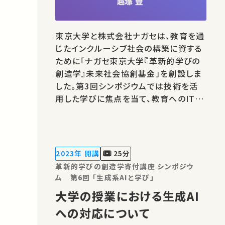
東京大学と株式会社ナガセは、教育を通
じたインクルーシブ社会の構築に資する
ために「ナガセ東京大学『革新的学びの
創造学』未来社会協創基金」を創設しま
した。第3回シンポジウムでは技術を活
用した学びに焦点を当て、教育へのIT応
用やメタバースへの展開など「EdTech」
に関する研究および事例をご紹介しま
す。 講師：越塚 登（大学院情報学環/教
授） ★あなたのシェアが、ほかの誰かの
2023年 開講
25分
学びに繋がるかもしれません。 お気…
革新的学びの創造学寄付講座 シンポジウ
ム 第6回 「生成系AIと学び」
大学の授業における生成AI
への対応について