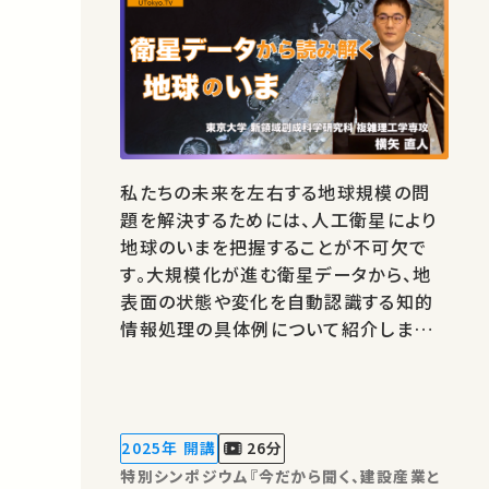
私たちの未来を左右する地球規模の問
題を解決するためには、人工衛星により
地球のいまを把握することが不可欠で
す。大規模化が進む衛星データから、地
表面の状態や変化を自動認識する知的
情報処理の具体例について紹介します。
★あなたのシェアが、ほかの誰かの学び
に繋がるかもしれません。 お気に入りの
講義・講演があればSNSなどでシェアを
お願いします。
2025年 開講
26分
特別シンポジウム『今だから聞く、建設産業と