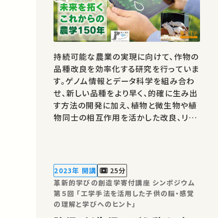
持続可能な農業の実現に向けて、作物の
品種改良を効率化する研究を行っていま
す。ゲノム情報とデータ科学を組み合わ
せ、新しい品種をより早く、的確に生み出
す方法の開発に加え、植物と微生物や植
物同士の相互作用を活かした改良、リモ
ートセンシングの農林業への応用など、
幅広くデータ駆動型育種の研究を進めて
います。 著作権処理・映像編集：東京大
学 農学部
2023年 開講
25分
革新的学びの創造学寄付講座 シンポジウム
第５回 「工学手法を活用した子供の脳・感覚
の理解と学びへのヒント」