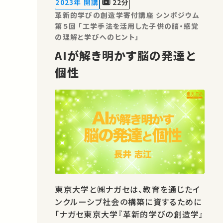
2023年 開講
22分
義・講演があればSNSなどでシ…
革新的学びの創造学寄付講座 シンポジウム
第５回 「工学手法を活用した子供の脳・感覚
の理解と学びへのヒント」
AIが解き明かす脳の発達と
個性
東京大学と㈱ナガセは、教育を通じたイ
ンクルーシブ社会の構築に資するために
「ナガセ東京大学『革新的学びの創造学』