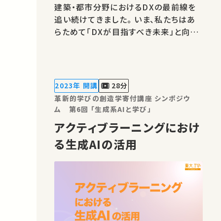
建築・都市分野におけるDXの最前線を
追い続けてきました。 いま、私たちはあ
らためて「DXが目指すべき未来」と向き
合う時期にあると感じています。 人手不
足、生産性、そして持続可能性――建設産業
が直面する課題解決に向け、 建築都市
DX研究会では、その推進力となる「産学
2023年 開講
28分
連携」に焦点を当てたシンポジウムを…
革新的学びの創造学寄付講座 シンポジウ
ム 第6回 「生成系AIと学び」
アクティブラーニングにおけ
る生成AIの活用