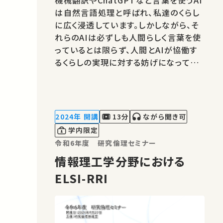
は自然言語処理と呼ばれ、私達のくらし
に広く浸透しています。しかしながら、そ
れらのAIは必ずしも人間らしく言葉を使
っているとは限らず、人間とAIが協働す
るくらしの実現に対する妨げになってい
ます。 そこで、本講義では、言語学や認知
科学の知見を活かすことで、言葉を使う
AIをより人間らしくする研究・方法を概観
したいと思います。 講師：大関洋平 ★高
2024年 開講
13分
ながら聞き可
校生と大学生のための金曜特別…
学内限定
令和6年度 研究倫理セミナー
情報理工学分野における
ELSI-RRI