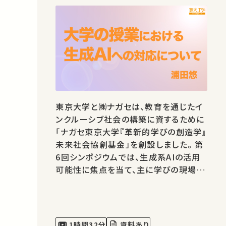
東京大学と㈱ナガセは、教育を通じたイ
ンクルーシブ社会の構築に資するために
「ナガセ東京大学『革新的学びの創造学』
未来社会協創基金」を創設しました。 第
6回シンポジウムでは、生成系AIの活用
可能性に焦点を当て、主に学びの現場や
学びを支える技術としての事例および研
究をご紹介します。 講師：浦田悠 ★あな
たのシェアが、ほかの誰かの学びに繋が
るかもしれません。 お気に入りの講義・
1時間32分
資料あり