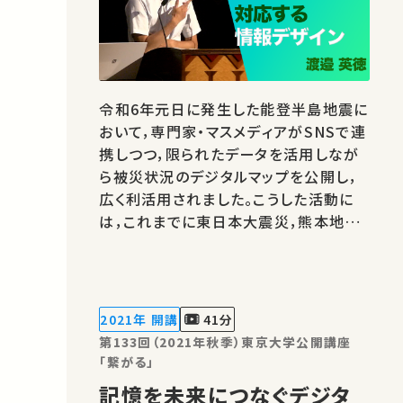
令和6年元日に発生した能登半島地震に
おいて，専門家・マスメディアがSNSで連
携しつつ，限られたデータを活用しなが
ら被災状況のデジタルマップを公開し，
広く利活用されました。こうした活動に
は，これまでに東日本大震災，熊本地震，
トルコ・シリア地震などの大災害に，即時
対応してきた経験が活かされています。
本講演では，大災害にリアルタイムで対
応する情報デザイン手法について，実演
2021年 開講
41分
を交えて解説します。 ★あなたのシ…
第133回（2021年秋季）東京大学公開講座
「繋がる」
記憶を未来につなぐデジタ