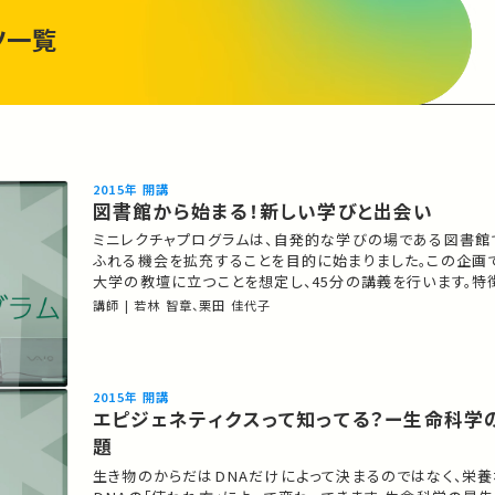
ツ一覧
2015年 開講
図書館から始まる！新しい学びと出会い
ミニレクチャプログラムは、自発的な学びの場である図書館
ふれる機会を拡充することを目的に始まりました。この企画
大学の教壇に立つことを想定し、45分の講義を行います。特
壇する院生が「アクティブラーニング」の手法を取り入れる点
講師 | 若林 智章、栗田 佳代子
大学院生から専門的な知見を学び取り、登壇する大学院生
して双方向的な教授法を身につけていきます。 主催：東京…
2015年 開講
エピジェネティクスって知ってる？ー生命科学
題
生き物のからだはDNAだけによって決まるのではなく、栄養