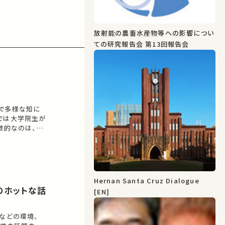
放射能の農畜水産物等への影響につい
ての研究報告会 第13回報告会
で多様な知に
では大学院生が
徴的なのは、登
です。学習者が
も授業実践を通
Hernan Santa Cruz Dialogue
のホットな話
[EN]
などの環境、