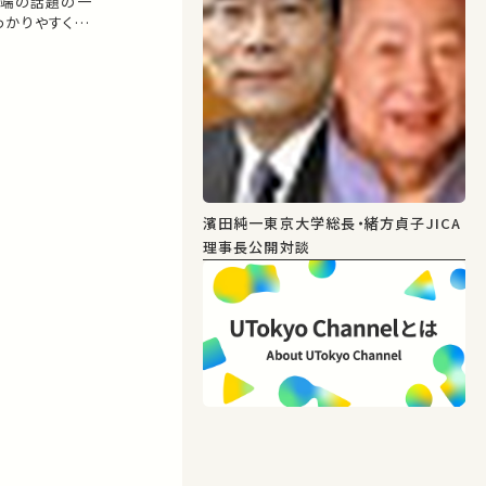
先端の話題の一
わかりやすく説
この企画では大
い…
濱田純一東京大学総長・緒方貞子JICA
理事長公開対談