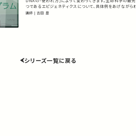
DNAの「使われ方」によって変わってきます。生命科学の最
つであるエピジェネティクスについて、具体例をあげながら
明します。 ミニレクチャプログラムは、自発的な学びの場である図書館で多
講師 | 吉田 塁
様な知にふれる機会を拡充することを目的に始まりました。
学院生が大学の教壇に立つことを想定し、45分の講義を行
シリーズ一覧に戻る