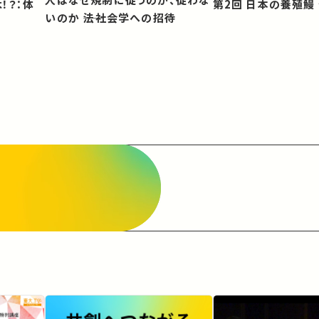
第2回 日本の養殖
いのか ――法社会学への招待