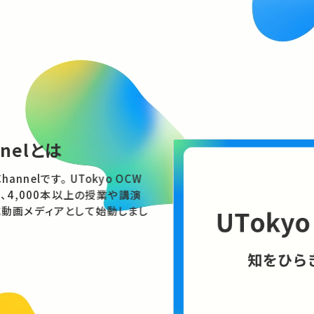
nnelとは
す。 UTokyo OCW
、4,000本以上の授業や講演
動画メディアとして始動しまし