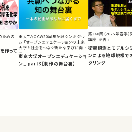
第140回（2025年春季
生のための
東大TV/OCW20周年記念シンポジウ
講座「災害」
ム 「オープンエデュケーションの未来：
大学と社会をつなぐ新たな学びに向け
衛星観測とモデルシ
）を作って
て」
ンによる地球規模で
東京大学オープンエデュケーショ
タリング
ン_ part3【制作の舞台裏】