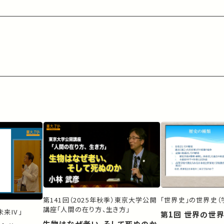
第141回（2025年秋季）東京大学公開
「世界史」の世界史（
講座「人間の在り方、生き方」
来IV」
第1回 世界の世
生物はなぜ老い、そして死ぬのか