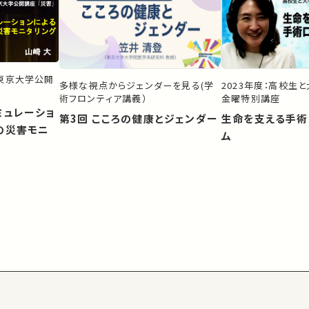
）東京大学公開
多様な視点からジェンダーを見る(学
2023年度：高校生
術フロンティア講義）
金曜特別講座
ミュレーショ
第3回 こころの健康とジェンダー
生命を支える手術
の災害モニ
ム