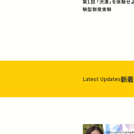
第1回 「渋滞」を体験せよ！？：体
験型群衆実験
新着
Latest Updates
一覧を見る