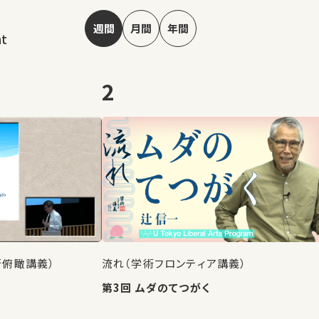
週間
月間
年間
nt
2
術俯瞰講義）
流れ（学術フロンティア講義）
第3回 ムダのてつがく