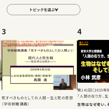
トピックを選ぶ
3
4
第141回（202
「人間の在り方、生
死すべきものとしての人間－生と死の思想
（学術俯瞰講義）
生物はなぜ老い、