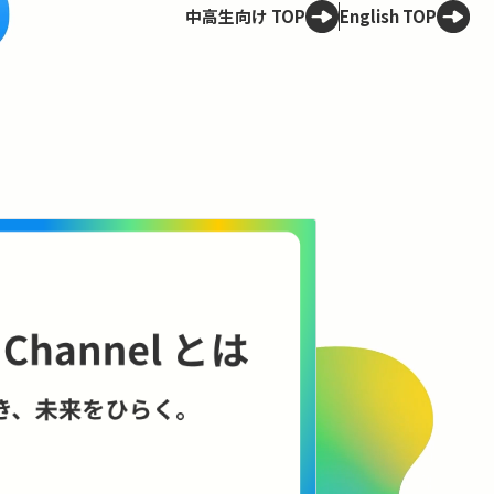
中高生向け TOP
English TOP
Spotligh
技術は、
——ELSI
理のこれ
AIやロボット
に何をもたらす
に、技術と社会
コンテンツを見