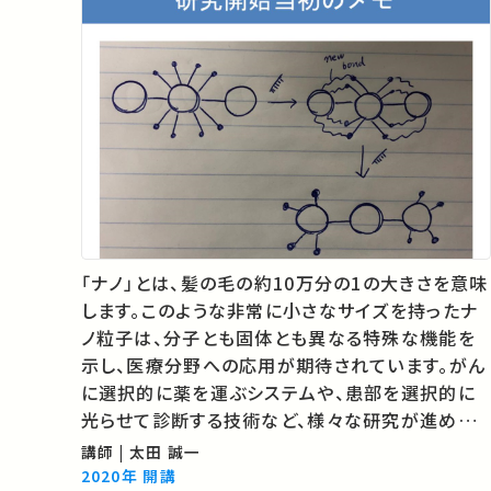
「ナノ」とは、髪の毛の約10万分の1の大きさを意味
します。このような非常に小さなサイズを持ったナ
ノ粒子は、分子とも固体とも異なる特殊な機能を
示し、医療分野への応用が期待されています。がん
に選択的に薬を運ぶシステムや、患部を選択的に
光らせて診断する技術など、様々な研究が進めら
れています。 今回の講義では、ナノ粒子が切り拓く
講師 | 太田 誠一
新たな診断・治療(創薬)技術について紹介すると
2020年 開講