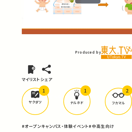
Play
Video
Produced by
マイリスト
シェア
1
1
2
どんな学びが
ありましたか？
ヤクダツ
ナルホド
フカマル
#オープンキャンパス・体験イベント
#中高生向け