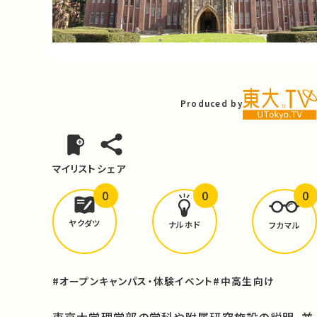
Video
Produced by
マイリスト
シェア
0
0
0
どんな学びが
ありましたか？
ヤクダツ
ナルホド
フカマル
#オープンキャンパス・体験イベント
#中高生向け