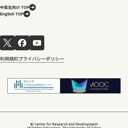
中高生向け TOP
English TOP
利用規約
プライバシーポリシー
© Center for Research and Development
of Higher Education, The University of Tokyo