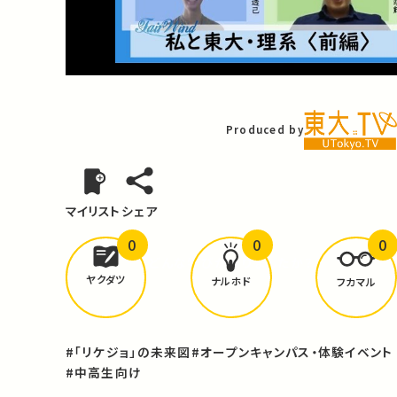
Video
Produced by
マイリスト
シェア
0
0
0
どんな学びが
ありましたか？
ヤクダツ
ナルホド
フカマル
#「リケジョ」の未来図
#オープンキャンパス・体験イベント
#中高生向け