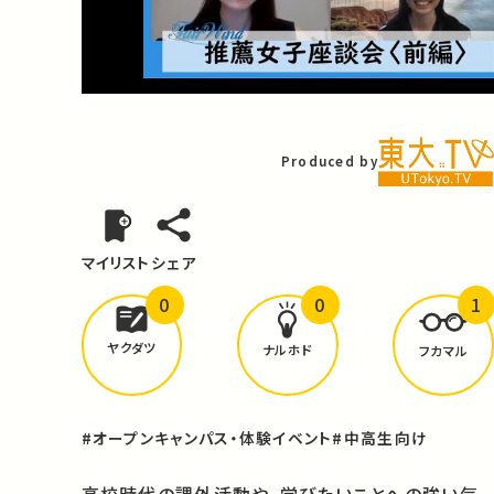
Video
Produced by
マイリスト
シェア
0
0
1
どんな学びが
ありましたか？
ヤクダツ
ナルホド
フカマル
#オープンキャンパス・体験イベント
#中高生向け