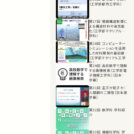
（工学部都市工学科）
第27回 微細構造制御に
よる構造材料の高性能
化（工学部マテリアル工
学科）
第28回 コンピューター
シミュレーションを活用
した材料開発の最前線
（工学部マテリアル工学
科）
第29回 高校数学で理解
する画像検索（工学部電
子情報工学科）［日本語
字幕］
第31回 孟子か荀子か：
人間観の二類型［日本語
字幕］
第32回 数学科 学科紹
介
第33回 情報科学科 学