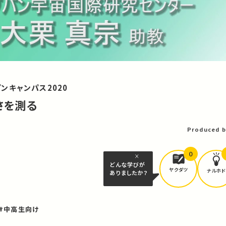
ンキャンパス2020
きさを測る
Produced b
0
どんな学びが
ヤクダツ
ナルホド
ありましたか？
#中高生向け