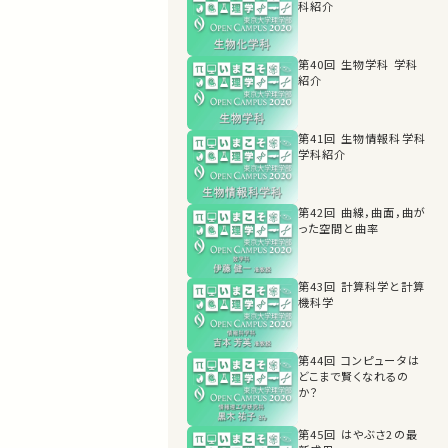
科紹介
第40回 生物学科 学科
紹介
第41回 生物情報科学科
学科紹介
第42回 曲線，曲面，曲が
った空間と曲率
第43回 計算科学と計算
機科学
第44回 コンピュータは
どこまで賢くなれるの
か？
第45回 はやぶさ2の最