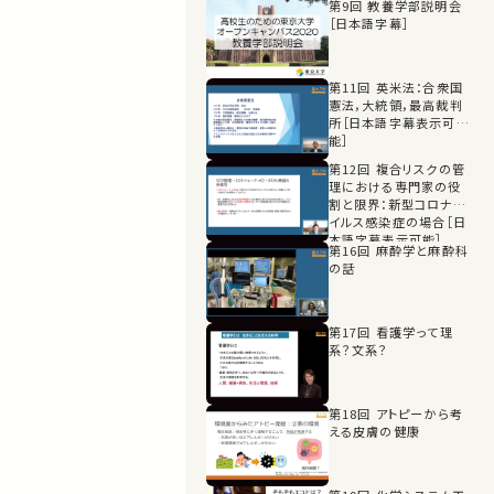
第9回 教養学部説明会
［日本語字幕］
第11回 英米法：合衆国
憲法，大統領，最高裁判
所［日本語字幕表示可
能］
第12回 複合リスクの管
理における専門家の役
割と限界：新型コロナウ
イルス感染症の場合［日
本語字幕表示可能］
第16回 麻酔学と麻酔科
の話
第17回 看護学って理
系？文系？
第18回 アトピーから考
える皮膚の健康