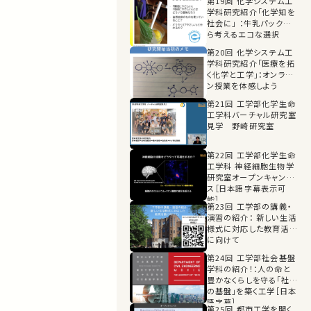
第19回 化学システム工
学科研究紹介「化学知を
社会に」 ：牛乳パックか
ら考えるエコな選択
第20回 化学システム工
学科研究紹介「医療を拓
く化学と工学」：オンライ
ン授業を体感しよう
第21回 工学部化学生命
工学科バーチャル研究室
見学 野崎研究室
第22回 工学部化学生命
工学科 神経細胞生物学
研究室オープンキャンパ
ス［日本語字幕表示可
能］
第23回 工学部の講義・
演習の紹介： 新しい生活
様式に対応した教育活動
に向けて
第24回 工学部社会基盤
学科の紹介！：人の命と
豊かなくらしを守る「社会
の基盤」を築く工学［日本
語字幕］
第25回 都市工学を開く