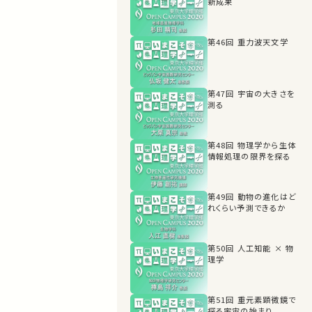
新成果
第46回 重力波天文学
第47回 宇宙の大きさを
測る
第48回 物理学から生体
情報処理の限界を探る
第49回 動物の進化はど
れくらい予測できるか
第50回 人工知能 × 物
理学
第51回 重元素顕微鏡で
探る宇宙の始まり