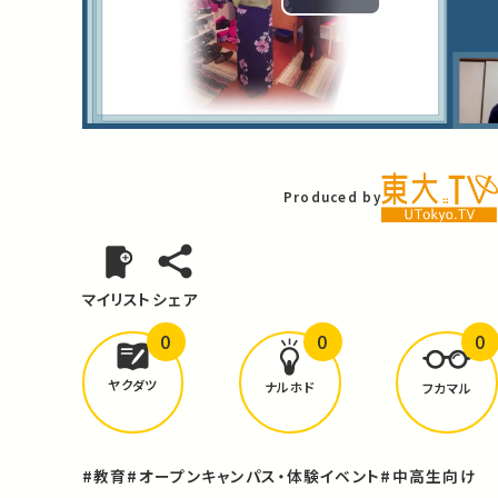
Play
Video
Produced by
マイリスト
シェア
0
0
0
どんな学びが
ありましたか？
ヤクダツ
ナルホド
フカマル
#教育
#オープンキャンパス・体験イベント
#中高生向け