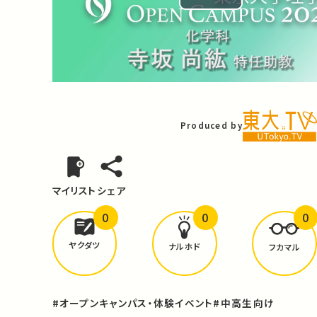
Play
Video
Produced by
マイリスト
シェア
0
0
0
どんな学びが
ありましたか？
ヤクダツ
ナルホド
フカマル
#オープンキャンパス・体験イベント
#中高生向け