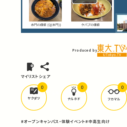
Play
Video
Produced by
マイリスト
シェア
0
0
0
どんな学びが
ありましたか？
ヤクダツ
ナルホド
フカマル
#オープンキャンパス・体験イベント
#中高生向け