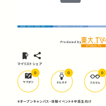
Play
Video
Produced by
マイリスト
シェア
0
0
0
どんな学びが
ありましたか？
ヤクダツ
ナルホド
フカマル
#オープンキャンパス・体験イベント
#中高生向け