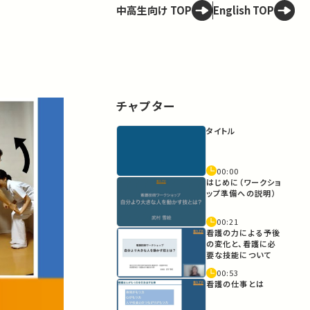
中高生向け TOP
English TOP
チャプター
タイトル
00:00
はじめに（ワークショ
ップ準備への説明）
00:21
看護の力による予後
の変化と、看護に必
要な技能について
00:53
看護の仕事とは