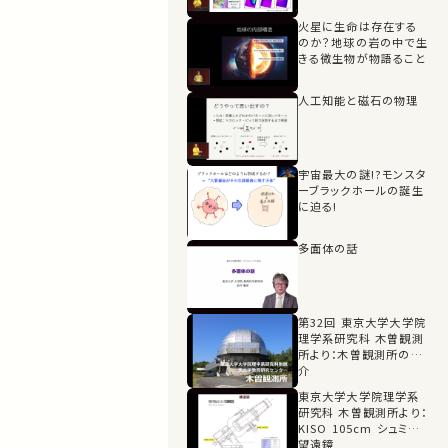
火星に生命は存在する
のか？地球の岩の中で生
きる微生物が物語ること
人工知能と磁石の物理
宇宙最大の謎!?モンスタ
ーブラックホールの誕生
に迫る!
多面体の話
第32回 東京大学大学院
理学系研究科 木曽観測
所より：木曽観測所の紹
介
東京大学大学院理学系
研究科 木曽観測所より：
KISO 105cm シュミット
望遠鏡