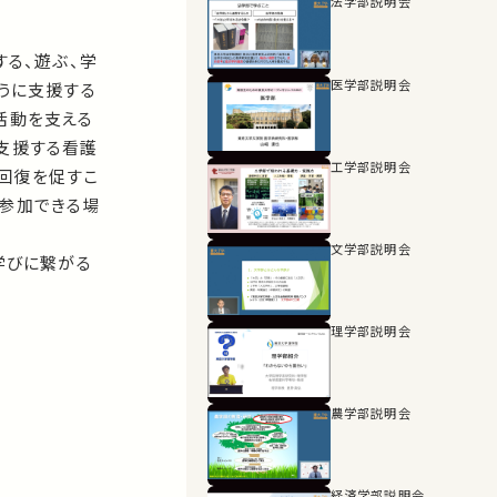
法学部説明会
20:39
する、遊ぶ、学
医学部説明会
うに支援する
活動を支える
支援する看護
工学部説明会
回復を促すこ
に参加できる場
文学部説明会
学びに繋がる
理学部説明会
農学部説明会
経済学部説明会