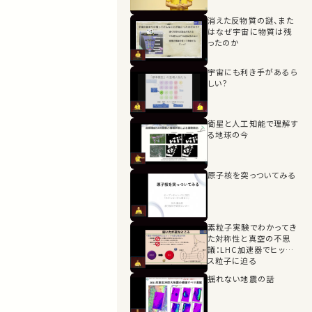
消えた反物質の謎、また
はなぜ宇宙に物質は残
ったのか
宇宙にも利き手があるら
しい？
衛星と人工知能で理解す
る地球の今
原子核を突っついてみる
素粒子実験でわかってき
た対称性と真空の不思
議：LHC加速器でヒッグ
ス粒子に迫る
揺れない地震の話