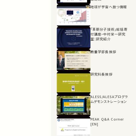
地球が宇宙へ放つ情報
「革新分子技術」総括寄
付講座・中村栄一研究
室：研究紹介
教養学部長挨拶
研究科長挨拶
ALESS/ALESAプログラ
ムデモンストレーション
PEAK Q&A Corner
[EN]