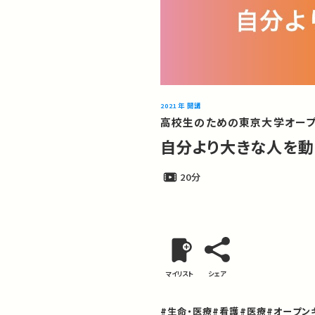
2021年 開講
高校生のための東京大学オープ
自分より大きな人を動
20分
マイリスト
シェア
#生命・医療
#看護
#医療
#オープン