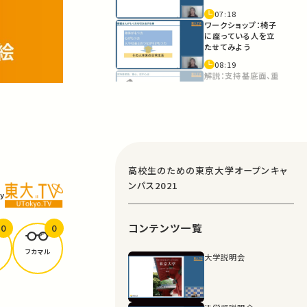
07:18
ワークショップ：椅子
に座っている人を立
たせてみよう
08:19
解説：支持基底面、重
心、圧中心点と日常
の動き
11:40
ワークショップ：立た
せることができるか
な？
17:44
高校生のための東京大学オープンキャ
解説：日常の動きの
ンパス2021
再現を利用と筋力に
y
応じた技術
18:09
コンテンツ一覧
0
0
おわりに
フカマル
大学説明会
20:05
エンドタイトル