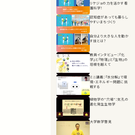
リケジョの力を活かす看
護科学！
認知症があっても暮らし
やすいまちづくり
自分より大きな人を動か
す技とは？
教員インタビュー：『化
学』と『物理』と『生物』の
垣根を越えて
ミニ講義：『水分解』で環
境・エネルギー問題に挑
戦する
植物学の"穴場"：気孔の
進化発生生物学
大学数学暼見