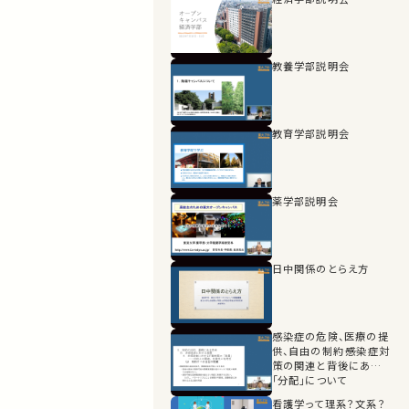
教養学部説明会
教育学部説明会
薬学部説明会
日中関係のとらえ方
感染症の危険、医療の提
供、自由の制約――感染症対
策の関連と背後にある
「分配」について
看護学って理系？文系？