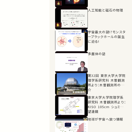
人工知能と磁石の物理
宇宙最大の謎!?モンスタ
ーブラックホールの誕生
に迫る!
多面体の話
第32回 東京大学大学院
理学系研究科 木曽観測
所より：木曽観測所の紹
介
東京大学大学院理学系
研究科 木曽観測所より：
KISO 105cm シュミット
望遠鏡
地球が宇宙へ放つ情報