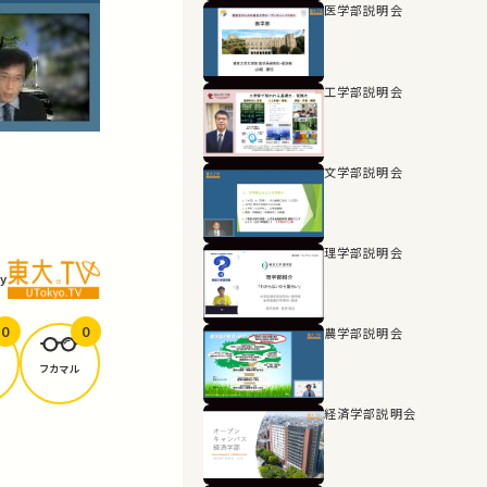
医学部説明会
工学部説明会
文学部説明会
理学部説明会
y
0
0
農学部説明会
フカマル
経済学部説明会