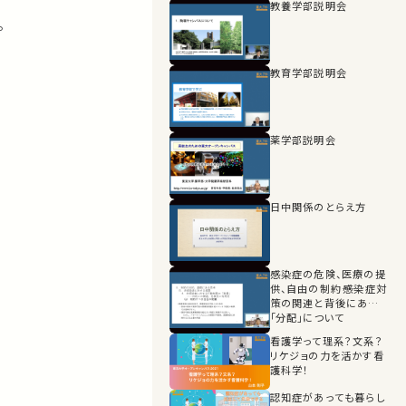
教養学部説明会
。
教育学部説明会
薬学部説明会
日中関係のとらえ方
感染症の危険、医療の提
供、自由の制約――感染症対
策の関連と背後にある
「分配」について
看護学って理系？文系？
リケジョの力を活かす看
護科学！
認知症があっても暮らし