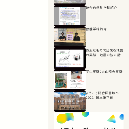
統合自然科学科紹介
教養学科紹介
身近なもので出来る地震
の実験！-地震の波の話-
学生実験：火山噴火実験
ようこそ総合図書館へ・
2021［日本語字幕］