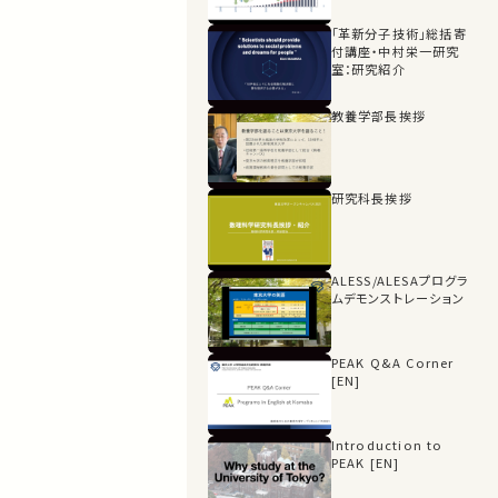
「革新分子技術」総括寄
付講座・中村栄一研究
室：研究紹介
教養学部長挨拶
研究科長挨拶
ALESS/ALESAプログラ
ムデモンストレーション
PEAK Q&A Corner
[EN]
Introduction to
PEAK [EN]