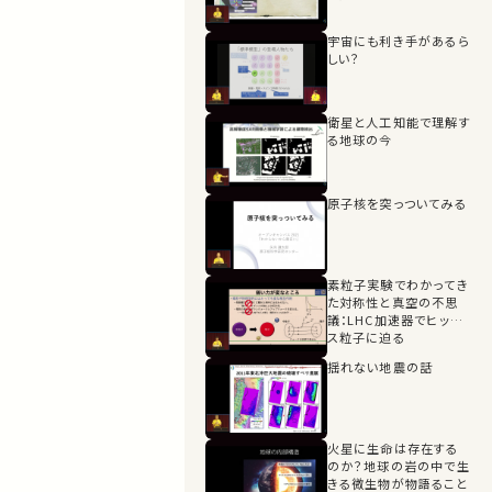
宇宙にも利き手があるら
しい？
衛星と人工知能で理解す
る地球の今
原子核を突っついてみる
素粒子実験でわかってき
た対称性と真空の不思
議：LHC加速器でヒッグ
ス粒子に迫る
揺れない地震の話
火星に生命は存在する
のか？地球の岩の中で生
きる微生物が物語ること