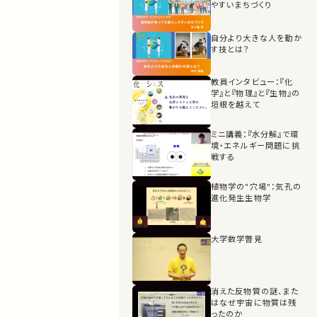
やすいまちづくり
自分より大きな人を動か
す技とは？
教員インタビュー：『化
学』と『物理』と『生物』の
垣根を越えて
ミニ講義：『水分解』で環
境・エネルギー問題に挑
戦する
植物学の"穴場"：気孔の
進化発生生物学
大学数学暼見
消えた反物質の謎、また
はなぜ宇宙に物質は残
ったのか