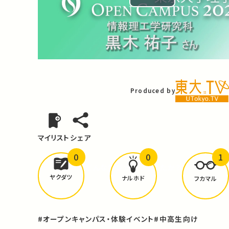
Play
Video
Produced by
マイリスト
シェア
0
0
1
どんな学びが
ありましたか？
ヤクダツ
ナルホド
フカマル
#オープンキャンパス・体験イベント
#中高生向け