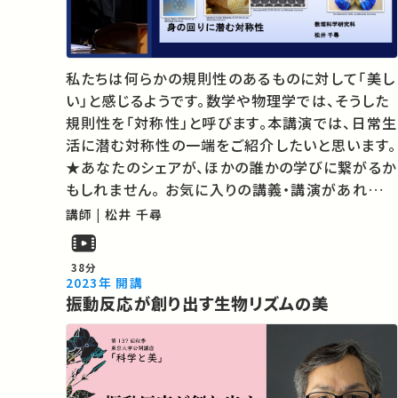
私たちは何らかの規則性のあるものに対して「美し
い」と感じるようです。数学や物理学では、そうした
規則性を「対称性」と呼びます。本講演では、日常生
活に潜む対称性の一端をご紹介したいと思います。
★あなたのシェアが、ほかの誰かの学びに繋がるか
もしれません。 お気に入りの講義・講演があれば
SNSなどでシェアをお願いします。 運営・著作権処
講師 | 松井 千尋
理・映像編集：東京大学 大学総合教育研究センタ
ー
38分
2023年 開講
振動反応が創り出す生物リズムの美