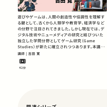
遊びやゲームは、人間の創造性や協調性を理解す
る鍵として、古くから人類学や教育学、経済学など
の分野で注目されてきました。しかし現在では、デ
ジタル技術やニューメディアの研究と結びついた
独立した学問分野としてゲーム研究（Game
Studies）が新たに確立されつつあります。本講義
では、その最新の動向をご紹介します。 ★あなたの
講師 | 吉田 寛
シェアが、ほかの誰かの学びに繋がるかもしれませ
ん。 お気に入りの講義・講演があればSNS…
42分
関連シリーズ