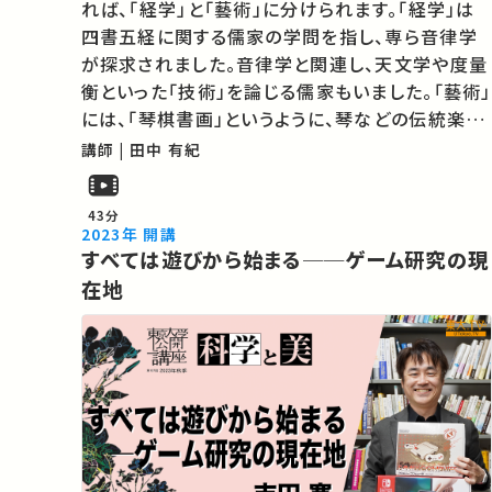
れば、「経学」と「藝術」に分けられます。「経学」は
四書五経に関する儒家の学問を指し、専ら音律学
が探求されました。音律学と関連し、天文学や度量
衡といった「技術」を論じる儒家もいました。「藝術」
には、「琴棋書画」というように、琴などの伝統楽器
の演奏技術や楽譜などが、囲碁や書、絵画とともに
講師 | 田中 有紀
含まれます。本講義では、科学・技術であり、藝術で
もある中国音楽から、中…
43分
2023年 開講
すべては遊びから始まる──ゲーム研究の現
在地