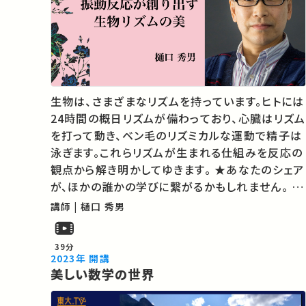
生物は、さまざまなリズムを持っています。ヒトには
24時間の概日リズムが備わっており、心臓はリズム
を打って動き、ベン毛のリズミカルな運動で精子は
泳ぎます。これらリズムが生まれる仕組みを反応の
観点から解き明かしてゆきます。 ★あなたのシェア
が、ほかの誰かの学びに繋がるかもしれません。 お
気に入りの講義・講演があればSNSなどでシェア
講師 | 樋口 秀男
をお願いします。 運営・著作権処理・映像編集：東
京大学 大学総合教育研…
39分
2023年 開講
美しい数学の世界