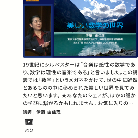
19世紀にシルベスターは「音楽は感性の数学であ
り、数学は理性の音楽である」と言いました。この講
義では「数学」というメガネをかけて、世の中に雑然
とあるものの中に秘められた美しい世界を見てみ
たいと思います。 ★あなたのシェアが、ほかの誰か
の学びに繋がるかもしれません。 お気に入りの講
義・講演があればSNSなどでシェアをお願いしま
講師 | 伊藤 由佳理
す。 運営・著作権処理・映像編集：東京大学 大学総
合教育研究センター
39分