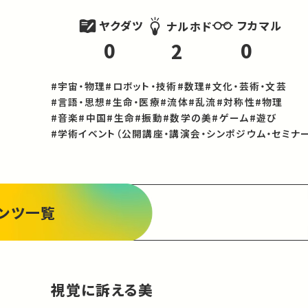
ヤクダツ
フカマル
ナルホド
0
0
2
#宇宙・物理
#ロボット・技術
#数理
#文化・芸術・文芸
#言語・思想
#生命・医療
#流体
#乱流
#対称性
#物理
#音楽
#中国
#生命
#振動
#数学の美
#ゲーム
#遊び
#学術イベント（公開講座・講演会・シンポジウム・セミナー
ンツ一覧
視覚に訴える美