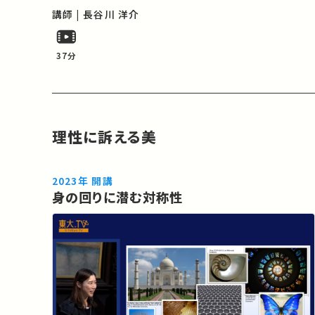
することを目的として、工学機器の設計において、
講師 | 長谷川 洋介
機能的な形を生み出す試みを紹介する。また、生物
の体の中においても形の最適化が行わ…
37分
理性に訴える美
2023年 開講
身の回りに潜む対称性