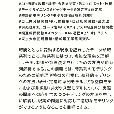
#AI・情報
#数理
#経済・金融
#災害・防災
#ロボット・技術
#データサイエンス
#ビッグデータ
#強定常
#弱定常
#統計的モデリング
#モデル評価
#時系列解析
#自己共分散関数
#K-L情報量
#自己相関関数
#最尤法
#前処理
#エルゴード性
#AIC
#バイアス
#相互共分散関数
#相互相関関数
#スペクトル
#AR過程
#ピリオドグラム
#東京大学正規授業
#情報理工学系研究科
時間とともに変動する現象を記録したデータが時
系列である。時系列に基づき、複雑な現象を理解
し、予測、制御や意思決定を行うための方法が時系
列解析である。この講義では、時系列のモデリング
のための前処理や特徴の可視化、統計的モデリン
グの方法、線形・定常時系列モデル、状態空間モデ
ルおよび非線形・非ガウス型モデルについて、実際
の問題への応用含めつつモデリングの方法を中心
に解説し、現実の問題に対応して適切なモデリング
ができるようになることを目標とする。