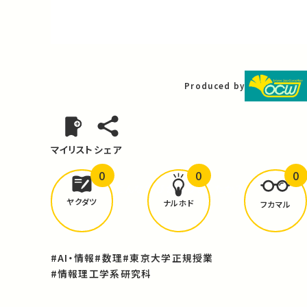
Video
Produced by
マイリスト
シェア
0
0
0
どんな学びが
ありましたか？
ヤクダツ
ナルホド
フカマル
#AI・情報
#数理
#東京大学正規授業
#情報理工学系研究科