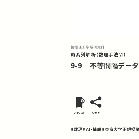
情報理工学系研究科
時系列解析（数理手法Ⅶ）
9-9 不等間隔デー
マイリスト
シェア
#数理
#AI・情報
#東京大学正規授