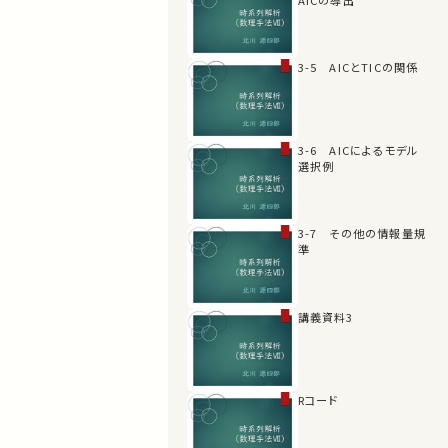
3-5 AICとTICの関係
3-6 AICによるモデル
選択例
3-7 その他の情報量規
準
講義資料3
Rコード