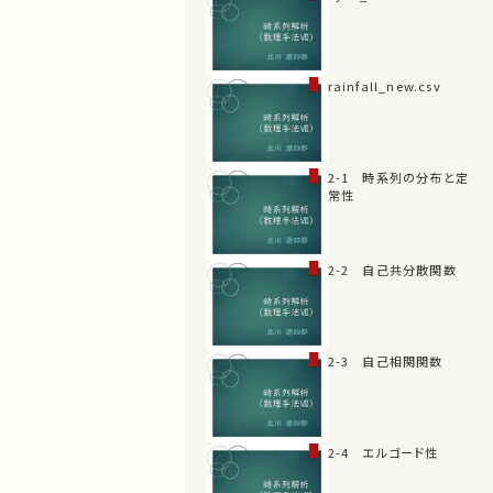
rainfall_new.csv
2-1 時系列の分布と定
常性
2-2 自己共分散関数
2-3 自己相関関数
2-4 エルゴード性