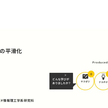
タの平滑化
Produced
0
どんな学びが
ヤクダツ
ナルホド
ありましたか？
業
#情報理工学系研究科