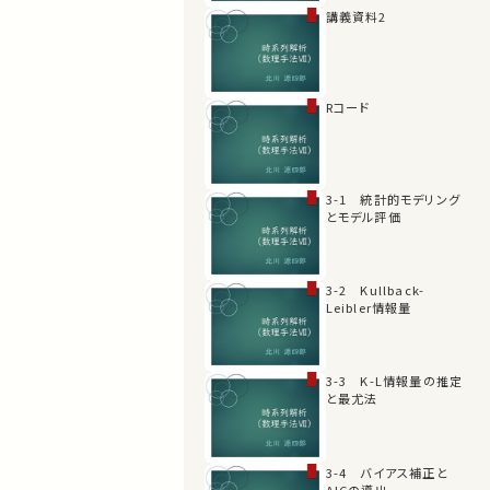
講義資料2
Rコード
3-1 統計的モデリング
とモデル評価
3-2 Kullback-
Leibler情報量
3-3 K-L情報量の推定
と最尤法
3-4 バイアス補正と
AICの導出