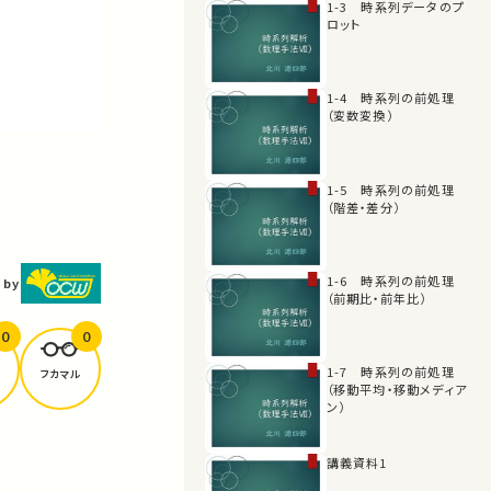
1-3 時系列データのプ
ロット
1-4 時系列の前処理
（変数変換）
1-5 時系列の前処理
（階差・差分）
1-6 時系列の前処理
 by
（前期比・前年比）
0
0
1-7 時系列の前処理
フカマル
（移動平均・移動メディア
ン）
講義資料1