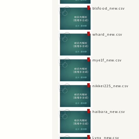
blsfood_new.csv
whard_new.csv
mye1f_new.csv
nikkei225_new.csv
haibara_new.csv
Lynx_new.csv